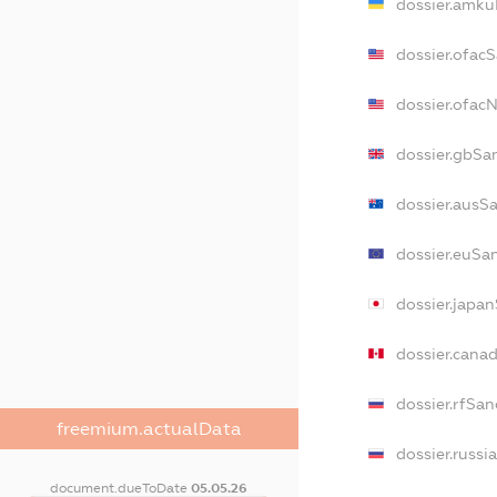
dossier.amku
dossier.ofac
dossier.ofa
dossier.gbSa
dossier.ausS
dossier.euSa
dossier.japa
dossier.cana
dossier.rfSan
freemium.actualData
dossier.russi
document.dueToDate
05.05.26