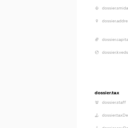
dossier.smida
dossier.addre
dossier.capita
dossier.kveds
dossier.tax
dossier.staff
dossier.taxD