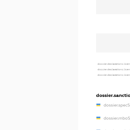
dossier.declarations.lice
dossier.declarations.lice
dossier.declarations.lice
dossier.sancti
dossier.spec
dossier.rnbo