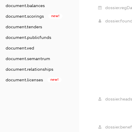
document.balances
dossier.regDa
document.scorings
new!
dossier.foun
document.tenders
document.publicfunds
document.ved
document.semantrum
document.relationships
document.licenses
new!
dossier.heads
dossier.benefi