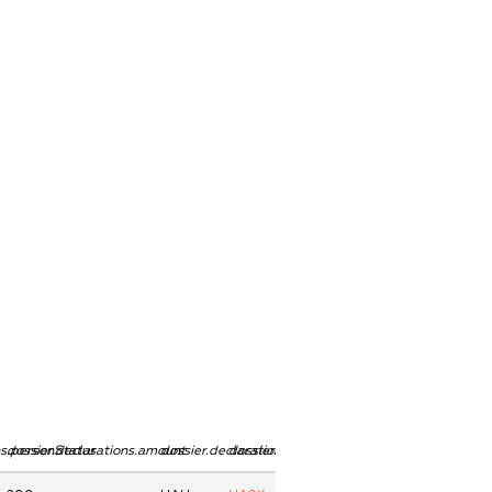
ns.personStatus
dossier.declarations.amount
dossier.declarations.currency
dossier.declarations.source