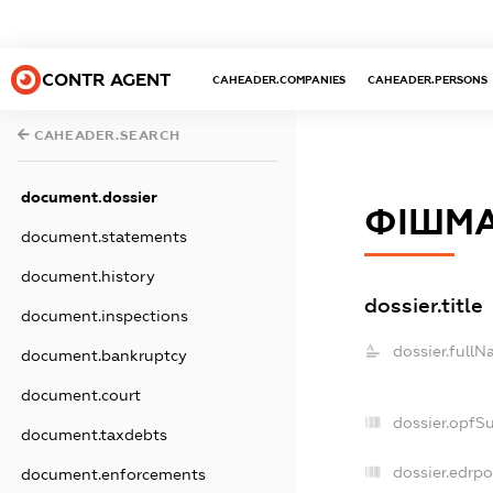
CONTR AGENT
CAHEADER.COMPANIES
CAHEADER.PERSONS
CAHEADER.SEARCH
document.dossier
ФІШМА
document.statements
document.history
dossier.title
document.inspections
dossier.fullN
document.bankruptcy
document.court
dossier.opfS
document.taxdebts
dossier.edrpo
document.enforcements