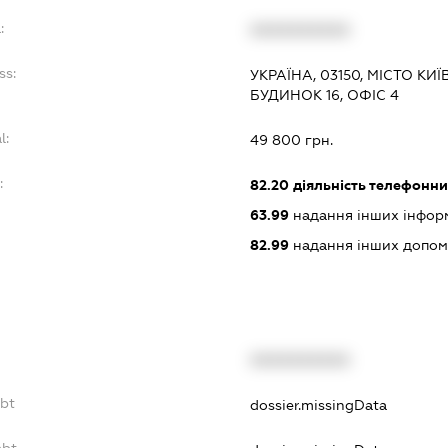
:
XXXXXXXXXX
ss:
УКРАЇНА, 03150, МІСТО КИ
БУДИНОК 16, ОФІС 4
l:
49 800 грн.
:
82.20
діяльність телефонни
63.99
надання інших інформац
82.99
надання інших допоміж
XXXXXXXXXX
ebt
dossier.missingData