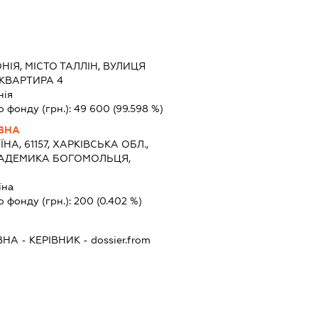
НІЯ, МІСТО ТАЛЛІН, ВУЛИЦЯ
 КВАРТИРА 4
нія
о фонду (грн.):
49 600
(99.598 %)
ВНА
ЇНА, 61157, ХАРКІВСЬКА ОБЛ.,
АКАДЕМИКА БОГОМОЛЬЦЯ,
їна
о фонду (грн.):
200
(0.402 %)
ВНА
-
КЕРІВНИК
- dossier.from