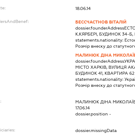
te:
18.06.14
dersAndBenef:
БЕССЧАСТНОВ ВІТАЛІЙ
dossier.founderAddress
ЕСТО
К.КЯРБЕРІ, БУДИНОК 34-Б,
statements.nationality:
Есто
Розмір внеску до статутног
МАЛИНЮК ДІНА МИКОЛАЇ
dossier.founderAddress
УКРА
МІСТО ХАРКІВ, ВУЛИЦЯ 
БУДИНОК 41, КВАРТИРА 62
statements.nationality:
Укра
Розмір внеску до статутног
:
МАЛИНЮК ДІНА МИКОЛАЇ
17.06.14
dossier.position -
ciaries:
dossier.missingData