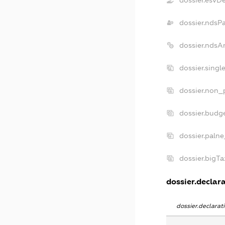
dossier.esvD
dossier.ndsP
dossier.ndsA
dossier.sing
dossier.non_
dossier.budg
dossier.palne
dossier.bigT
dossier.declara
dossier.declara