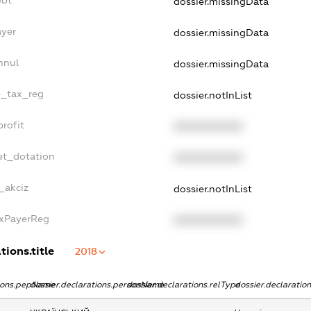
ebt
dossier.missingData
ayer
dossier.missingData
nnul
dossier.missingData
le_tax_reg
dossier.notInList
profit
XXXXXXXXXX
et_dotation
XXXXXXXXXX
_akciz
dossier.notInList
axPayerReg
XXXXXXXXXX
tions.title
2018
tions.pepName
dossier.declarations.personName
dossier.declarations.relType
dossier.declaratio