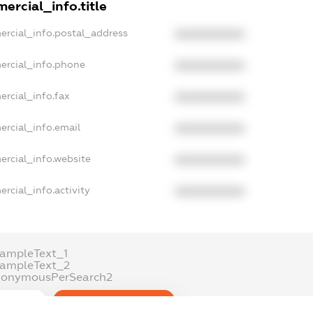
ercial_info.title
ercial_info.postal_address
XXXXXXXXXX
ercial_info.phone
XXXXXXXXXX
ercial_info.fax
XXXXXXXXXX
ercial_info.email
XXXXXXXXXX
ercial_info.website
XXXXXXXXXX
rcial_info.activity
XXXXXXXXXX
xampleText_1
xampleText_2
nonymousPerSearch2
DETAILS
FREEMIUM.REGISTER