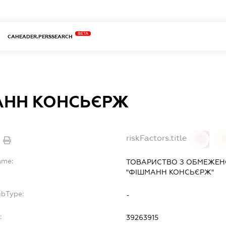
BETA
CAHEADER.PERSSEARCH
НН КОНСЬЄРЖ
riskFactors.title
0
ame:
ТОВАРИСТВО З ОБМЕЖЕН
"ФІШМАНН КОНСЬЄРЖ"
ubType:
-
:
39263915