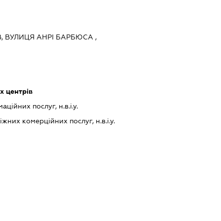
ЇВ, ВУЛИЦЯ АНРІ БАРБЮСА ,
х центрів
ійних послуг, н.в.і.у.
них комерційних послуг, н.в.і.у.