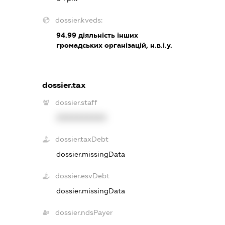
dossier.kveds:
94.99
діяльність інших
громадських організацій, н.в.і.у.
dossier.tax
dossier.staff
XXXXXXXXXX
dossier.taxDebt
dossier.missingData
dossier.esvDebt
dossier.missingData
dossier.ndsPayer