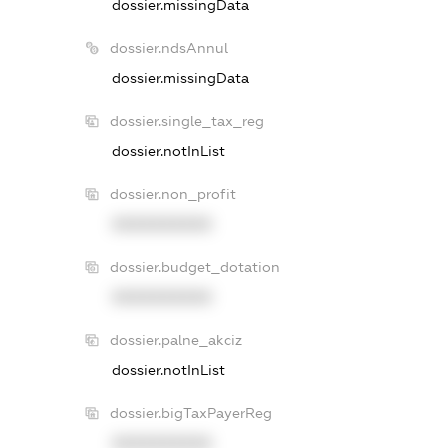
dossier.missingData
dossier.ndsAnnul
dossier.missingData
dossier.single_tax_reg
dossier.notInList
dossier.non_profit
XXXXXXXXXX
dossier.budget_dotation
XXXXXXXXXX
dossier.palne_akciz
dossier.notInList
dossier.bigTaxPayerReg
XXXXXXXXXX