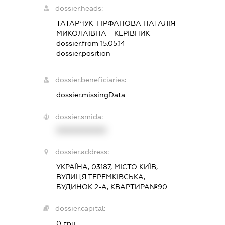
dossier.heads:
ТАТАРЧУК-ГІРФАНОВА НАТАЛІЯ
МИКОЛАЇВНА
-
КЕРІВНИК
-
dossier.from 15.05.14
dossier.position -
dossier.beneficiaries:
dossier.missingData
dossier.smida:
XXXXXXXXXX
dossier.address:
УКРАЇНА, 03187, МІСТО КИЇВ,
ВУЛИЦЯ ТЕРЕМКІВСЬКА,
БУДИНОК 2-А, КВАРТИРА№90
dossier.capital:
0 грн.