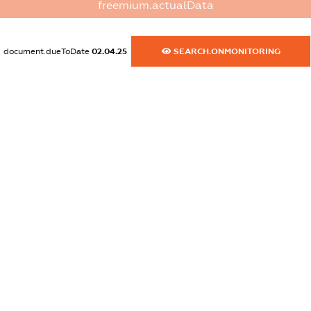
freemium.actualData
XXXXXXXXXX
dossier.commercial_info.website
document.dueToDate
02.04.25
SEARCH.ONMONITORING
XXXXXXXXXX
dossier.commercial_info.activity
XXXXXXXXXX
freemium.exampleText_1
freemium.exampleText_2
freemium.anonymousPerSearch2
FREEMIUM.DETAILS
FREEMIUM.REGISTER