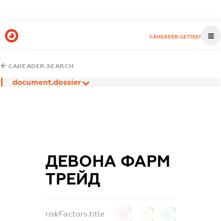
CAHEADER.GETTEST
CAHEADER.SEARCH
document.dossier
ДЕВОНА ФАРМ
ТРЕЙД
riskFactors.title
0
0
0