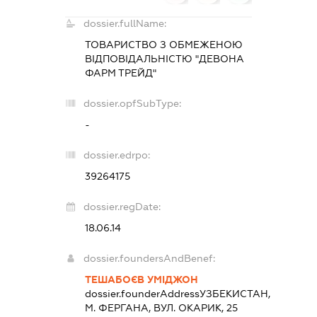
dossier.fullName:
ТОВАРИСТВО З ОБМЕЖЕНОЮ
ВІДПОВІДАЛЬНІСТЮ "ДЕВОНА
ФАРМ ТРЕЙД"
dossier.opfSubType:
-
dossier.edrpo:
39264175
dossier.regDate:
18.06.14
dossier.foundersAndBenef:
ТЕШАБОЄВ УМІДЖОН
dossier.founderAddress
УЗБЕКИСТАН,
М. ФЕРГАНА, ВУЛ. ОКАРИК, 25