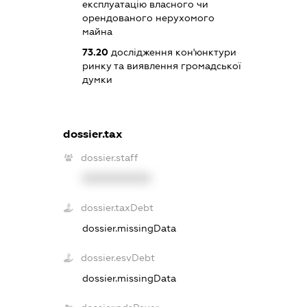
експлуатацію власного чи
орендованого нерухомого
майна
73.20
дослідження кон'юнктури
ринку та виявлення громадської
думки
dossier.tax
dossier.staff
XXXXXXXXXX
dossier.taxDebt
dossier.missingData
dossier.esvDebt
dossier.missingData