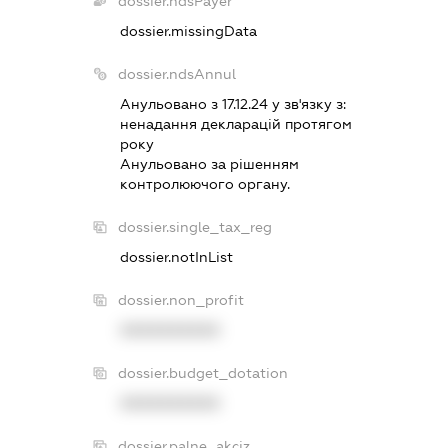
dossier.ndsPayer
dossier.missingData
dossier.ndsAnnul
Анульовано з 17.12.24 у зв'язку з:
ненадання декларацiй протягом
року
Анульовано за рiшенням
контролюючого органу.
dossier.single_tax_reg
dossier.notInList
dossier.non_profit
XXXXXXXXXX
dossier.budget_dotation
XXXXXXXXXX
dossier.palne_akciz