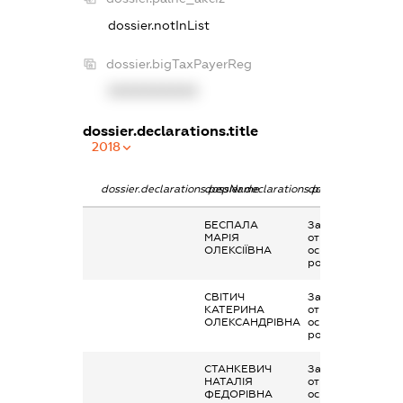
dossier.notInList
dossier.bigTaxPayerReg
XXXXXXXXXX
dossier.declarations.title
2018
dossier.declarations.pepName
dossier.declarations.personName
dossier.declaratio
БЕСПАЛА
Заробітна плата
МАРІЯ
отримана за
ОЛЕКСІЇВНА
основним місцем
роботи
СВІТИЧ
Заробітна плата
КАТЕРИНА
отримана за
ОЛЕКСАНДРІВНА
основним місцем
роботи
СТАНКЕВИЧ
Заробітна плата
НАТАЛІЯ
отримана за
ФЕДОРІВНА
основним місцем