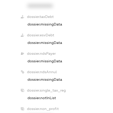
XXXXXXXXXX
dossier.taxDebt
dossier.missingData
dossier.esvDebt
dossier.missingData
dossier.ndsPayer
dossier.missingData
dossier.ndsAnnul
dossier.missingData
dossier.single_tax_reg
dossier.notInList
dossier.non_profit