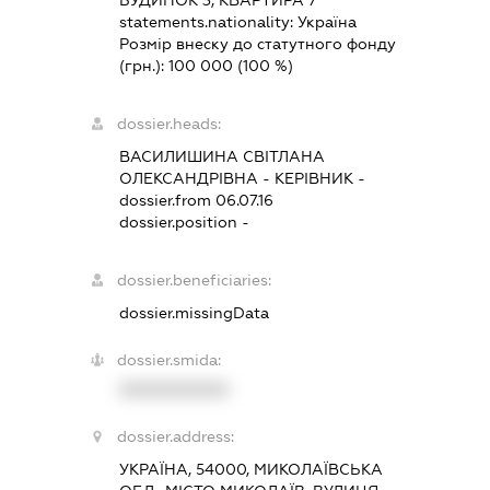
БУДИНОК 3, КВАРТИРА 7
statements.nationality:
Україна
Розмір внеску до статутного фонду
(грн.):
100 000
(100 %)
dossier.heads:
ВАСИЛИШИНА СВІТЛАНА
ОЛЕКСАНДРІВНА
-
КЕРІВНИК
-
dossier.from 06.07.16
dossier.position -
dossier.beneficiaries:
dossier.missingData
dossier.smida:
XXXXXXXXXX
dossier.address:
УКРАЇНА, 54000, МИКОЛАЇВСЬКА