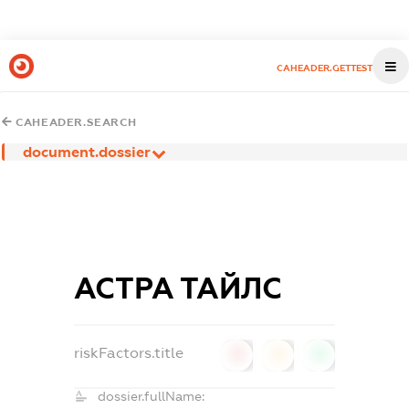
CAHEADER.GETTEST
CAHEADER.SEARCH
document.dossier
АСТРА ТАЙЛС
riskFactors.title
0
0
0
dossier.fullName: