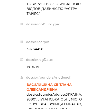
ТОВАРИСТВО З ОБМЕЖЕНОЮ
ВІДПОВІДАЛЬНІСТЮ "АСТРА
ТАЙЛС"
dossier.opfSubType:
-
dossier.edrpo:
39264458
dossier.regDate:
18.06.14
dossier.foundersAndBenef:
ВАСИЛИШИНА СВІТЛАНА
ОЛЕКСАНДРІВНА
dossier.founderAddress
УКРАЇНА,
93801, ЛУГАНСЬКА ОБЛ., МІСТО
ГОЛУБІВКА, ВУЛИЦЯ РИБАЛКО,