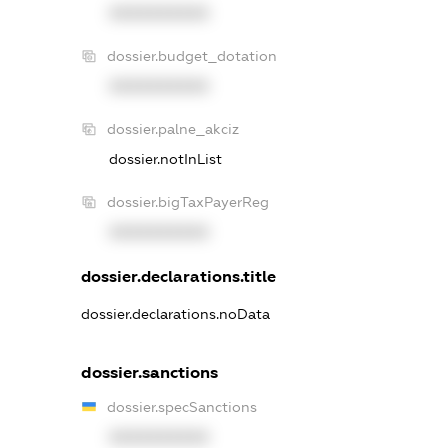
XXXXXXXXXX
dossier.budget_dotation
XXXXXXXXXX
dossier.palne_akciz
dossier.notInList
dossier.bigTaxPayerReg
XXXXXXXXXX
dossier.declarations.title
dossier.declarations.noData
dossier.sanctions
dossier.specSanctions
XXXXXXXXXX