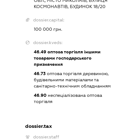
ОБЛ., МІСТО МИКОЛАЇВ, ВУЛИЦЯ
КОСМОНАВТІВ, БУДИНОК 18/20
dossier.capital:
100 000 грн.
dossier.kveds:
46.49
оптова торгівля іншими
товарами господарського
призначення
46.73
оптова торгівля деревиною,
будівельними матеріалами та
санітарно-технічним обладнанням
46.90
неспеціалізована оптова
торгівля
dossier.tax
dossier.staff