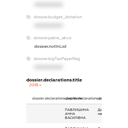
XXXXXXXXXX
dossier.budget_dotation
XXXXXXXXXX
dossier.palne_akciz
dossier.notInList
dossier.bigTaxPayerReg
XXXXXXXXXX
dossier.declarations.title
2018
dossier.declarations.pepName
dossier.declarations.personName
dossier.declaratio
ПАВЛИШИНА
Дохід від наданн
АННА
майна в оренду
ВАСИЛІВНА