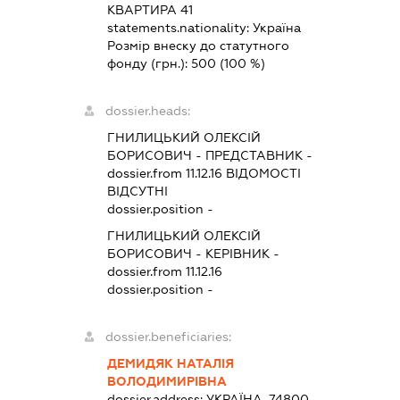
КВАРТИРА 41
statements.nationality:
Україна
Розмір внеску до статутного
фонду (грн.):
500
(100 %)
dossier.heads:
ГНИЛИЦЬКИЙ ОЛЕКСІЙ
БОРИСОВИЧ
-
ПРЕДСТАВНИК
-
dossier.from 11.12.16
ВІДОМОСТІ
ВІДСУТНІ
dossier.position -
ГНИЛИЦЬКИЙ ОЛЕКСІЙ
БОРИСОВИЧ
-
КЕРІВНИК
-
dossier.from 11.12.16
dossier.position -
dossier.beneficiaries:
ДЕМИДЯК НАТАЛІЯ
ВОЛОДИМИРІВНА
dossier.address:
УКРАЇНА, 74800,