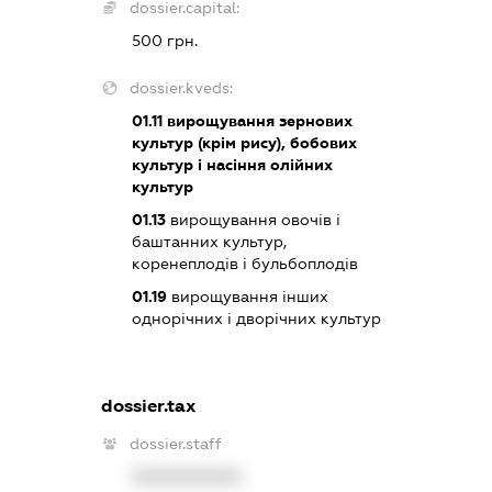
dossier.capital:
500 грн.
dossier.kveds:
01.11
вирощування зернових
культур (крім рису), бобових
культур і насіння олійних
культур
01.13
вирощування овочів і
баштанних культур,
коренеплодів і бульбоплодів
01.19
вирощування інших
однорічних і дворічних культур
dossier.tax
dossier.staff
XXXXXXXXXX