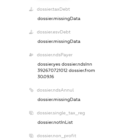
dossier.taxDebt
dossier.missingData
dossier.esvDebt
dossier.missingData
dossier.ndsPayer
dossier.yes
dossier.ndsInn
392670721012
dossier.from
30.09.16
dossier.ndsAnnul
dossier.missingData
dossier.single_tax_reg
dossier.notInList
dossier.non_profit