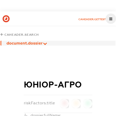
CAHEADER.GETTEST
CAHEADER.SEARCH
document.dossier
ЮНІОР-АГРО
riskFactors.title
0
0
0
dossier.fullName: