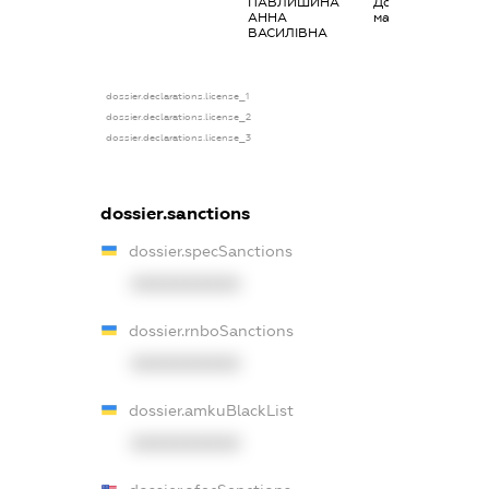
ПАВЛИШИНА
Дохід від наданн
АННА
майна в оренду
ВАСИЛІВНА
dossier.declarations.license_1
dossier.declarations.license_2
dossier.declarations.license_3
dossier.sanctions
dossier.specSanctions
XXXXXXXXXX
dossier.rnboSanctions
XXXXXXXXXX
dossier.amkuBlackList
XXXXXXXXXX