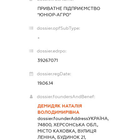
ПРИВАТНЕ ПІДПРИЄМСТВО
"ЮНІОР-АГРО"
dossier.opfSubType:
-
dossier.edrpo:
39267071
dossier.regDate:
19.06.14
dossier.foundersAndBenef:
ДЕМИДЯК НАТАЛІЯ
ВОЛОДИМИРІВНА
dossier.founderAddress
УКРАЇНА,
74800, ХЕРСОНСЬКА ОБЛ.,
МІСТО КАХОВКА, ВУЛИЦЯ
ЛЕНІНА, БУДИНОК 21,