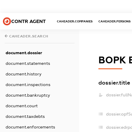
CONTR AGENT
CAHEADER.COMPANIES
CAHEADER.PERSONS
CAHEADER.SEARCH
document.dossier
ВОРК 
document.statements
document.history
dossier.title
document.inspections
dossier.full
document.bankruptcy
document.court
dossier.opfS
document.taxdebts
document.enforcements
dossier.edrpo