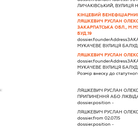
ЛИЧАКІВСЬКИЙ, ВУЛИЦЯ Н
КІНЦЕВИЙ БЕНЕФІЦІАРНИ
ЛЯШКЕВИЧ РУСЛАН ОЛЕКС
ЗАКАРПАТСЬКА ОБЛ., М.М
БУД.19
dossier.founderAddress
ЗАКА
МУКАЧЕВЕ ВУЛИЦЯ БАЛУДЯ
ЛЯШКЕВИЧ РУСЛАН ОЛЕК
dossier.founderAddress
ЗАКА
МУКАЧЕВЕ ВУЛИЦЯ БАЛУДЯ
Розмір внеску до статутног
:
ЛЯШКЕВИЧ РУСЛАН ОЛЕК
ПРИПИНЕННЯ АБО ЛІКВІД
dossier.position -
ЛЯШКЕВИЧ РУСЛАН ОЛЕК
dossier.from 02.07.15
dossier.position -