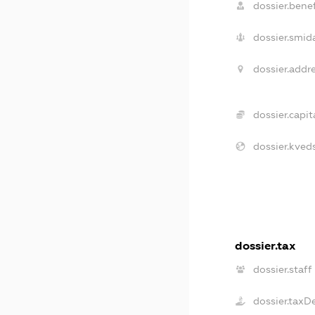
dossier.benef
dossier.smida
dossier.addre
dossier.capita
dossier.kveds
dossier.tax
dossier.staff
dossier.taxD