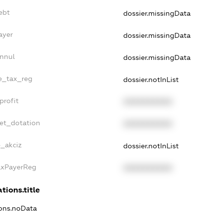
ebt
dossier.missingData
ayer
dossier.missingData
Annul
dossier.missingData
le_tax_reg
dossier.notInList
profit
XXXXXXXXXX
get_dotation
XXXXXXXXXX
e_akciz
dossier.notInList
TaxPayerReg
XXXXXXXXXX
tions.title
ions.noData