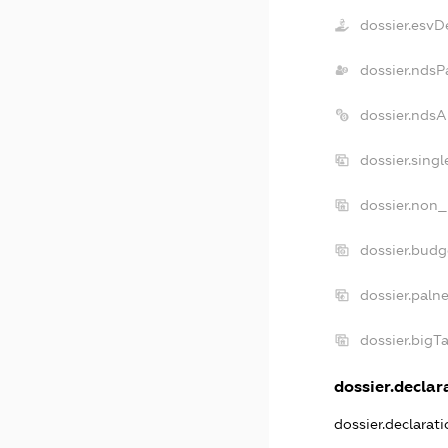
dossier.esvD
dossier.ndsP
dossier.nds
dossier.sing
dossier.non_
dossier.bud
dossier.paln
dossier.big
dossier.declara
dossier.declarat