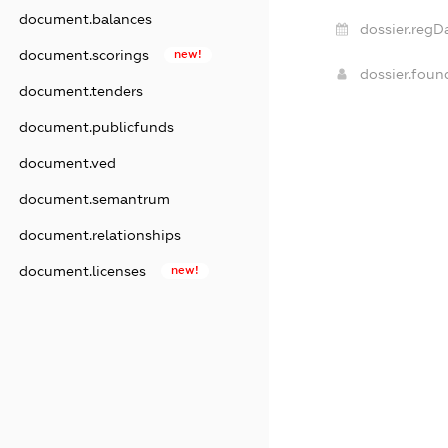
document.balances
dossier.regD
document.scorings
new!
dossier.fou
document.tenders
document.publicfunds
document.ved
document.semantrum
document.relationships
document.licenses
new!