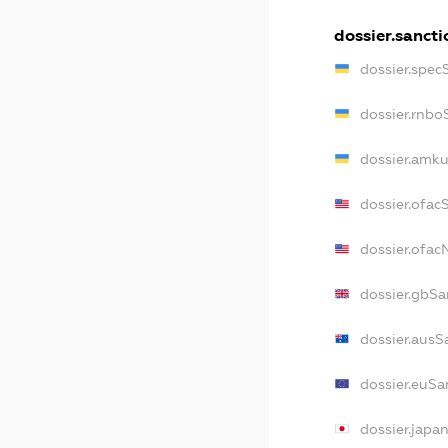
dossier.sancti
dossier.spec
dossier.rnbo
dossier.amku
dossier.ofac
dossier.ofa
dossier.gbSa
dossier.ausS
dossier.euSa
dossier.japa