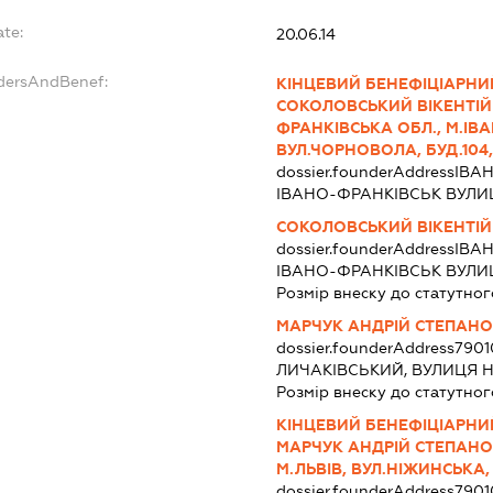
ate:
20.06.14
ndersAndBenef:
КІНЦЕВИЙ БЕНЕФІЦІАРНИ
СОКОЛОВСЬКИЙ ВІКЕНТІЙ
ФРАНКІВСЬКА ОБЛ., М.ІВ
ВУЛ.ЧОРНОВОЛА, БУД.104,
dossier.founderAddress
ІВАН
ІВАНО-ФРАНКІВСЬК ВУЛИЦ
СОКОЛОВСЬКИЙ ВІКЕНТІ
dossier.founderAddress
ІВАН
ІВАНО-ФРАНКІВСЬК ВУЛИЦ
Розмір внеску до статутног
МАРЧУК АНДРІЙ СТЕПАН
dossier.founderAddress
7901
ЛИЧАКІВСЬКИЙ, ВУЛИЦЯ Н
Розмір внеску до статутног
КІНЦЕВИЙ БЕНЕФІЦІАРНИ
МАРЧУК АНДРІЙ СТЕПАНОВ
М.ЛЬВІВ, ВУЛ.НІЖИНСЬКА,
dossier.founderAddress
7901