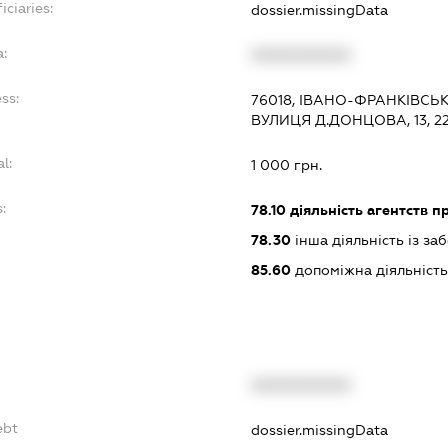
iciaries:
dossier.missingData
:
XXXXXXXXXX
ss:
76018, ІВАНО-ФРАНКІВСЬК
ВУЛИЦЯ Д.ДОНЦОВА, 13, 2
l:
1 000 грн.
:
78.10
діяльність агентств 
78.30
інша діяльність із з
85.60
допоміжна діяльність 
XXXXXXXXXX
ebt
dossier.missingData