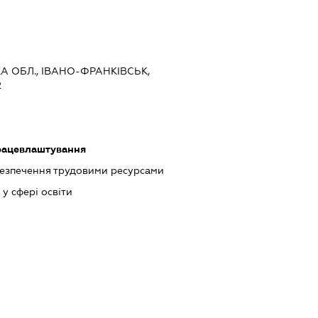
А ОБЛ., ІВАНО-ФРАНКІВСЬК,
2
працевлаштування
абезпечення трудовими ресурсами
у сфері освіти