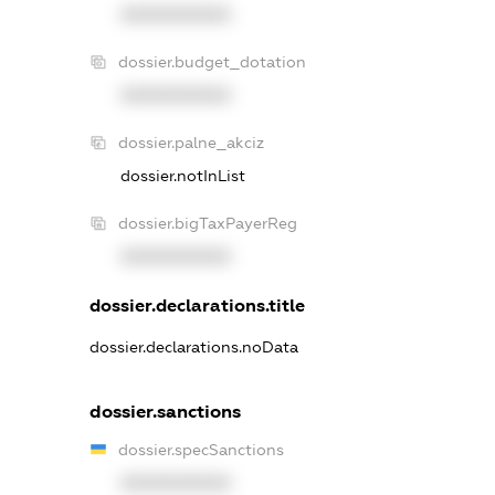
XXXXXXXXXX
dossier.budget_dotation
XXXXXXXXXX
dossier.palne_akciz
dossier.notInList
dossier.bigTaxPayerReg
XXXXXXXXXX
dossier.declarations.title
dossier.declarations.noData
dossier.sanctions
dossier.specSanctions
XXXXXXXXXX