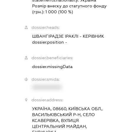
statements.nationality:
Україна
Розмір внеску до статутного фонду
(грн.):
1 000
(100 %)
dossier.heads:
ШВАНГІРАДЗЕ ІРАКЛІ
-
КЕРІВНИК
dossier.position -
dossier.beneficiaries:
dossier.missingData
dossier.smida:
XXXXXXXXXX
dossier.address:
УКРАЇНА, 08660, КИЇВСЬКА ОБЛ.,
ВАСИЛЬКІВСЬКИЙ Р-Н, СЕЛО
КСАВЕРІВКА, ВУЛИЦЯ
ЦЕНТРАЛЬНИЙ МАЙДАН,