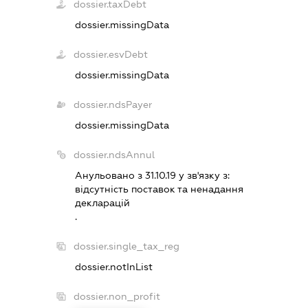
dossier.taxDebt
dossier.missingData
dossier.esvDebt
dossier.missingData
dossier.ndsPayer
dossier.missingData
dossier.ndsAnnul
Анульовано з 31.10.19 у зв'язку з:
вiдсутнiсть поставок та ненадання
декларацiй
.
dossier.single_tax_reg
dossier.notInList
dossier.non_profit