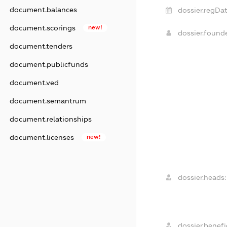
document.balances
dossier.regDat
document.scorings
new!
dossier.found
document.tenders
document.publicfunds
document.ved
document.semantrum
document.relationships
document.licenses
new!
dossier.heads:
dossier.benefic