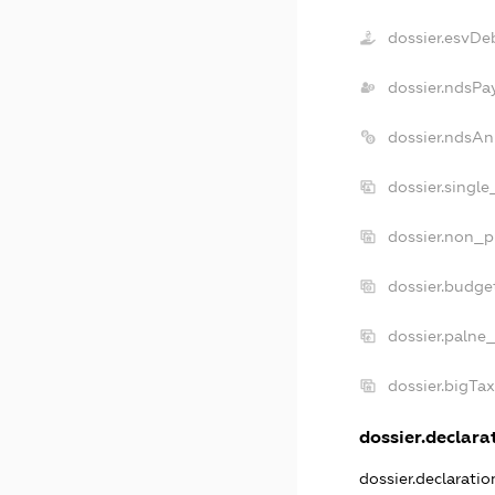
dossier.esvDe
dossier.ndsPa
dossier.ndsAn
dossier.singl
dossier.non_p
dossier.budge
dossier.palne_
dossier.bigTa
dossier.declarat
dossier.declarati