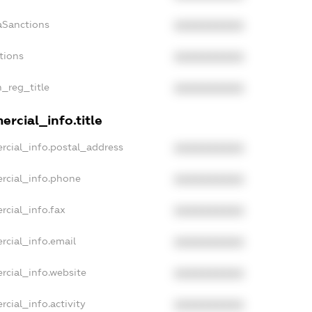
aSanctions
XXXXXXXXXX
tions
XXXXXXXXXX
n_reg_title
XXXXXXXXXX
rcial_info.title
rcial_info.postal_address
XXXXXXXXXX
rcial_info.phone
XXXXXXXXXX
rcial_info.fax
XXXXXXXXXX
rcial_info.email
XXXXXXXXXX
rcial_info.website
XXXXXXXXXX
cial_info.activity
XXXXXXXXXX