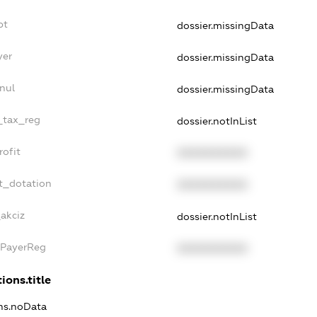
bt
dossier.missingData
yer
dossier.missingData
nul
dossier.missingData
e_tax_reg
dossier.notInList
rofit
XXXXXXXXXX
t_dotation
XXXXXXXXXX
akciz
dossier.notInList
xPayerReg
XXXXXXXXXX
ions.title
ons.noData