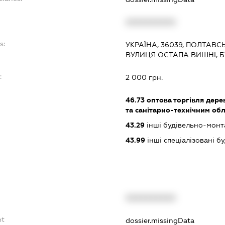
XXXXXXXXXX
s:
УКРАЇНА, 36039, ПОЛТАВС
ВУЛИЦЯ ОСТАПА ВИШНІ, 
:
2 000 грн.
46.73
оптова торгівля дере
та санітарно-технічним об
43.29
інші будівельно-монт
43.99
інші спеціалізовані буд
XXXXXXXXXX
bt
dossier.missingData