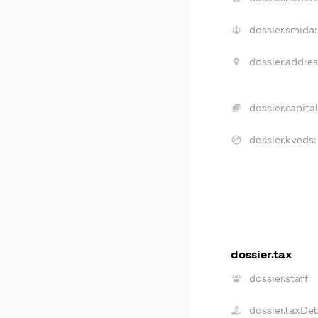
dossier.smida:
dossier.addres
dossier.capital
dossier.kveds:
dossier.tax
dossier.staff
dossier.taxDe