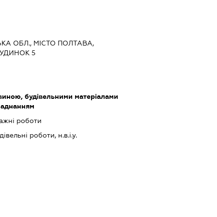
ЬКА ОБЛ., МІСТО ПОЛТАВА,
БУДИНОК 5
виною, будівельними матеріалами
ладнанням
ажні роботи
івельні роботи, н.в.і.у.