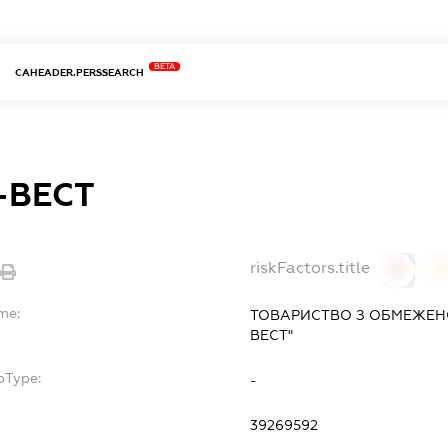
BETA
CAHEADER.PERSSEARCH
-ВЕСТ
riskFactors.title
0
0
me:
ТОВАРИСТВО З ОБМЕЖЕНО
ВЕСТ"
bType:
-
39269592