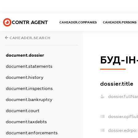
CONTR AGENT
CAHEADER.COMPANIES
CAHEADER.PERSONS
CAHEADER.SEARCH
document.dossier
БУД-ІН
document.statements
document.history
dossier.title
document.inspections
dossier.fullNa
document.bankruptcy
document.court
dossier.opfSu
document.taxdebts
dossier.edrpo:
document.enforcements