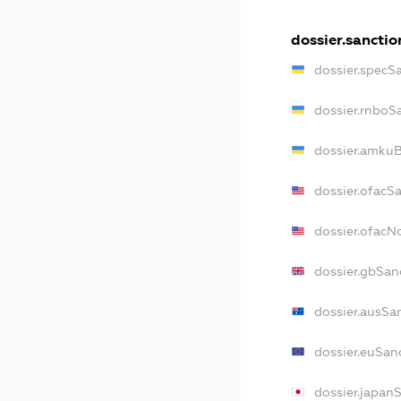
dossier.sanctio
dossier.specS
dossier.rnboS
dossier.amkuB
dossier.ofacS
dossier.ofac
dossier.gbSan
dossier.ausSa
dossier.euSan
dossier.japan