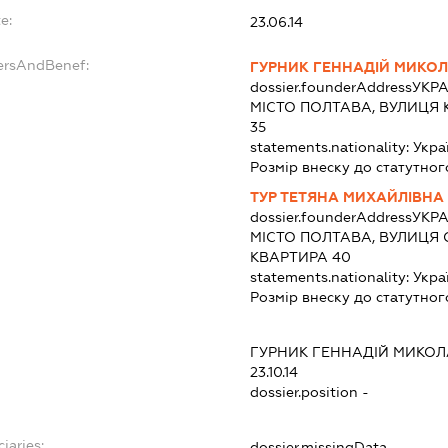
e:
23.06.14
ersAndBenef:
ГУРНИК ГЕННАДІЙ МИКО
dossier.founderAddress
УКРА
МІСТО ПОЛТАВА, ВУЛИЦЯ 
35
statements.nationality:
Укра
Розмір внеску до статутног
ТУР ТЕТЯНА МИХАЙЛІВНА
dossier.founderAddress
УКРА
МІСТО ПОЛТАВА, ВУЛИЦЯ 
КВАРТИРА 40
statements.nationality:
Укра
Розмір внеску до статутног
ГУРНИК ГЕННАДІЙ МИКО
23.10.14
dossier.position -
iaries:
dossier.missingData