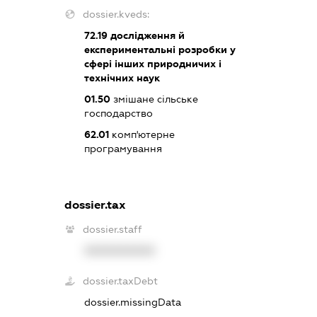
dossier.kveds:
72.19
дослідження й
експериментальні розробки у
сфері інших природничих і
технічних наук
01.50
змішане сільське
господарство
62.01
комп'ютерне
програмування
dossier.tax
dossier.staff
XXXXXXXXXX
dossier.taxDebt
dossier.missingData