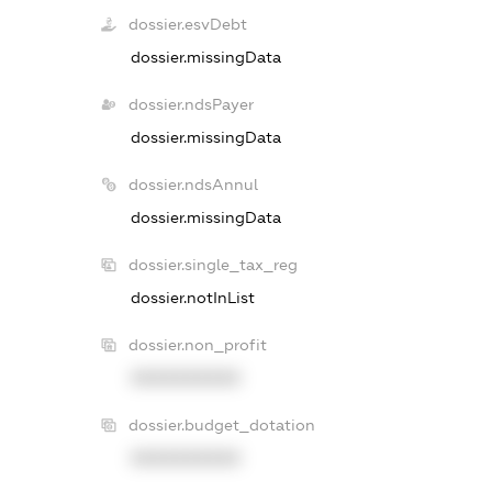
dossier.esvDebt
dossier.missingData
dossier.ndsPayer
dossier.missingData
dossier.ndsAnnul
dossier.missingData
dossier.single_tax_reg
dossier.notInList
dossier.non_profit
XXXXXXXXXX
dossier.budget_dotation
XXXXXXXXXX