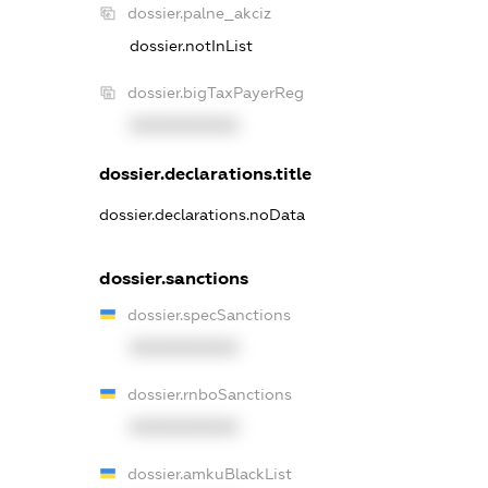
dossier.palne_akciz
dossier.notInList
dossier.bigTaxPayerReg
XXXXXXXXXX
dossier.declarations.title
dossier.declarations.noData
dossier.sanctions
dossier.specSanctions
XXXXXXXXXX
dossier.rnboSanctions
XXXXXXXXXX
dossier.amkuBlackList