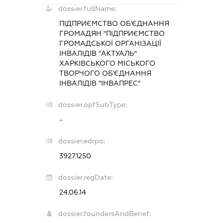
dossier.fullName:
ПІДПРИЄМСТВО ОБ'ЄДНАННЯ
ГРОМАДЯН "ПІДПРИЄМСТВО
ГРОМАДСЬКОЇ ОРГАНІЗАЦІЇ
ІНВАЛІДІВ "АКТУАЛЬ"
ХАРКІВСЬКОГО МІСЬКОГО
ТВОРЧОГО ОБ'ЄДНАННЯ
ІНВАЛІДІВ "ІНВАПРЕС"
dossier.opfSubType:
-
dossier.edrpo:
39271250
dossier.regDate:
24.06.14
dossier.foundersAndBenef: