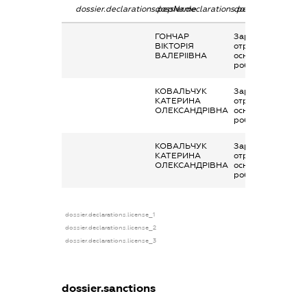
dossier.declarations.pepName
dossier.declarations.personName
dossier.declaratio
ГОНЧАР
Заробітна плата
ВІКТОРІЯ
отримана за
ВАЛЕРІІВНА
основним місцем
роботи
КОВАЛЬЧУК
Заробітна плата
КАТЕРИНА
отримана за
ОЛЕКСАНДРІВНА
основним місцем
роботи
КОВАЛЬЧУК
Заробітна плата
КАТЕРИНА
отримана за
ОЛЕКСАНДРІВНА
основним місцем
роботи
dossier.declarations.license_1
dossier.declarations.license_2
dossier.declarations.license_3
dossier.sanctions