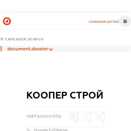
CAHEADER.GETTEST
CAHEADER.SEARCH
document.dossier
КООПЕР СТРОЙ
riskFactors.title
0
0
0
dossier.fullName: