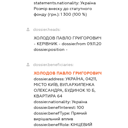
statements.nationality:
Україна
Розмір внеску до статутного
фонду (грн.):
1 300
(100 %)
dossier.heads:
ХОЛОДОВ ПАВЛО ГРИГОРОВИЧ
-
КЕРІВНИК
- dossier.from 09.11.20
dossier.position -
dossier.beneficiaries:
ХОЛОДОВ ПАВЛО ГРИГОРОВИЧ
dossier.address:
УКРАЇНА, 04211,
МІСТО КИЇВ, ВУЛ.АРХИПЕНКА
ОЛЕКСАНДРА, БУДИНОК 10 Б,
КВАРТИРА 64
dossier.nationality:
Україна
dossier.benefInterest:
100
dossier.benefType:
Прямий
вирішальний вплив
dossier.benefRole:
КІНЦЕВИЙ