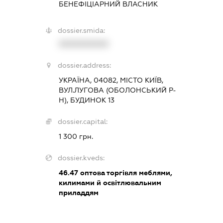
БЕНЕФІЦІАРНИЙ ВЛАСНИК
dossier.smida:
XXXXXXXXXX
dossier.address:
УКРАЇНА, 04082, МІСТО КИЇВ,
ВУЛ.ЛУГОВА (ОБОЛОНСЬКИЙ Р-
Н), БУДИНОК 13
dossier.capital:
1 300 грн.
dossier.kveds:
46.47
оптова торгівля меблями,
килимами й освітлювальним
приладдям