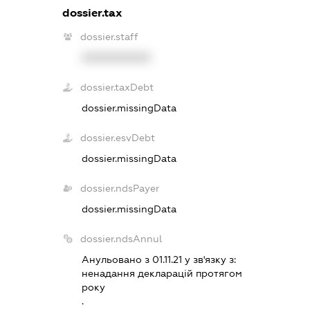
dossier.tax
dossier.staff
XXXXXXXXXX
dossier.taxDebt
dossier.missingData
dossier.esvDebt
dossier.missingData
dossier.ndsPayer
dossier.missingData
dossier.ndsAnnul
Анульовано з 01.11.21 у зв'язку з:
ненадання декларацiй протягом
року
.