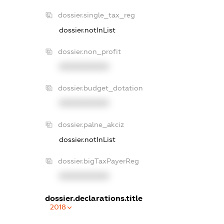
dossier.single_tax_reg
dossier.notInList
dossier.non_profit
XXXXXXXXXX
dossier.budget_dotation
XXXXXXXXXX
dossier.palne_akciz
dossier.notInList
dossier.bigTaxPayerReg
XXXXXXXXXX
dossier.declarations.title
2018