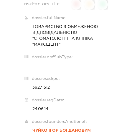
riskFactors.title
0
0
0
dossier.fullName:
ТОВАРИСТВО З ОБМЕЖЕНОЮ
ВІДПОВІДАЛЬНІСТЮ
"СТОМАТОЛОГІЧНА КЛІНІКА
"МАКСІДЕНТ"
dossier.opfSubType:
-
dossier.edrpo:
39271512
dossier.regDate:
24.06.14
dossier.foundersAndBenef:
ЧУЙКО ІГОР БОГДАНОВИЧ