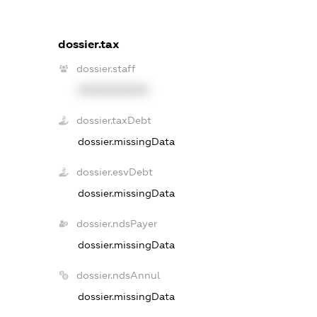
dossier.tax
dossier.staff
XXXXXXXXXX
dossier.taxDebt
dossier.missingData
dossier.esvDebt
dossier.missingData
dossier.ndsPayer
dossier.missingData
dossier.ndsAnnul
dossier.missingData