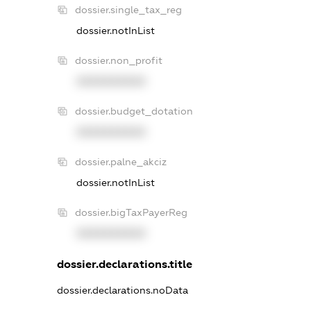
dossier.single_tax_reg
dossier.notInList
dossier.non_profit
XXXXXXXXXX
dossier.budget_dotation
XXXXXXXXXX
dossier.palne_akciz
dossier.notInList
dossier.bigTaxPayerReg
XXXXXXXXXX
dossier.declarations.title
dossier.declarations.noData