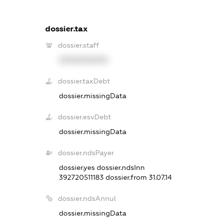
dossier.tax
dossier.staff
XXXXXXXXXX
dossier.taxDebt
dossier.missingData
dossier.esvDebt
dossier.missingData
dossier.ndsPayer
dossier.yes
dossier.ndsInn
392720511183
dossier.from 31.07.14
dossier.ndsAnnul
dossier.missingData