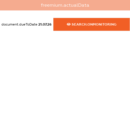
dossier.commercial_info.fax
freemium.actualData
XXXXXXXXXX
dossier.commercial_info.email
document.dueToDate
21.07.26
SEARCH.ONMONITORING
XXXXXXXXXX
dossier.commercial_info.website
XXXXXXXXXX
dossier.commercial_info.activity
XXXXXXXXXX
freemium.exampleText_1
freemium.exampleText_2
freemium.anonymousPerSearch2
FREEMIUM.DETAILS
FREEMIUM.REGISTER