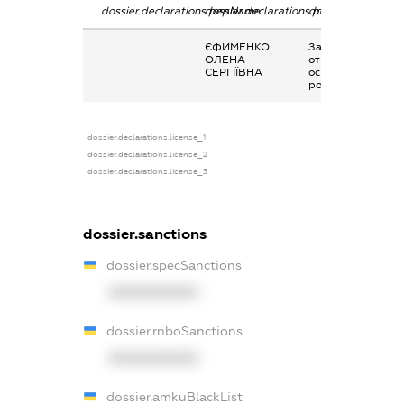
dossier.declarations.pepName
dossier.declarations.personName
dossier.declaratio
ЄФИМЕНКО
Заробітна плата
ОЛЕНА
отримана за
СЕРГІЇВНА
основним місцем
роботи
dossier.declarations.license_1
dossier.declarations.license_2
dossier.declarations.license_3
dossier.sanctions
dossier.specSanctions
XXXXXXXXXX
dossier.rnboSanctions
XXXXXXXXXX
dossier.amkuBlackList