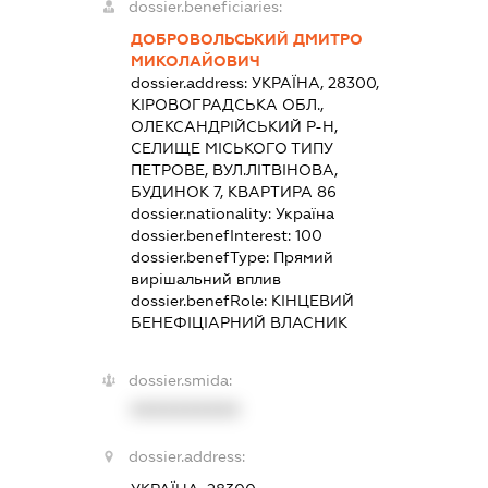
dossier.beneficiaries:
ДОБРОВОЛЬСЬКИЙ ДМИТРО
МИКОЛАЙОВИЧ
dossier.address:
УКРАЇНА, 28300,
КІРОВОГРАДСЬКА ОБЛ.,
ОЛЕКСАНДРІЙСЬКИЙ Р-Н,
СЕЛИЩЕ МІСЬКОГО ТИПУ
ПЕТРОВЕ, ВУЛ.ЛІТВІНОВА,
БУДИНОК 7, КВАРТИРА 86
dossier.nationality:
Україна
dossier.benefInterest:
100
dossier.benefType:
Прямий
вирішальний вплив
dossier.benefRole:
КІНЦЕВИЙ
БЕНЕФІЦІАРНИЙ ВЛАСНИК
dossier.smida:
XXXXXXXXXX
dossier.address: