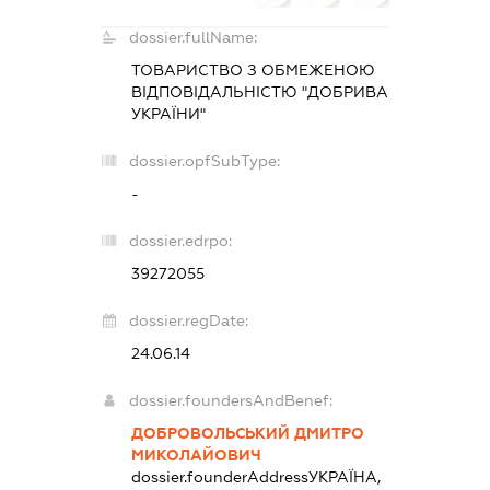
dossier.fullName:
ТОВАРИСТВО З ОБМЕЖЕНОЮ
ВІДПОВІДАЛЬНІСТЮ "ДОБРИВА
УКРАЇНИ"
dossier.opfSubType:
-
dossier.edrpo:
39272055
dossier.regDate:
24.06.14
dossier.foundersAndBenef:
ДОБРОВОЛЬСЬКИЙ ДМИТРО
МИКОЛАЙОВИЧ
dossier.founderAddress
УКРАЇНА,