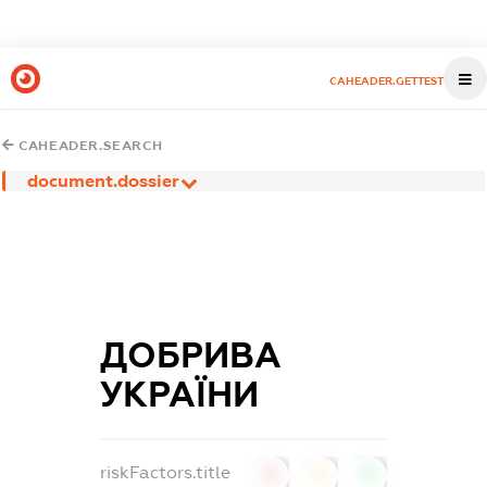
CAHEADER.GETTEST
CAHEADER.SEARCH
document.dossier
ДОБРИВА
УКРАЇНИ
riskFactors.title
0
0
0