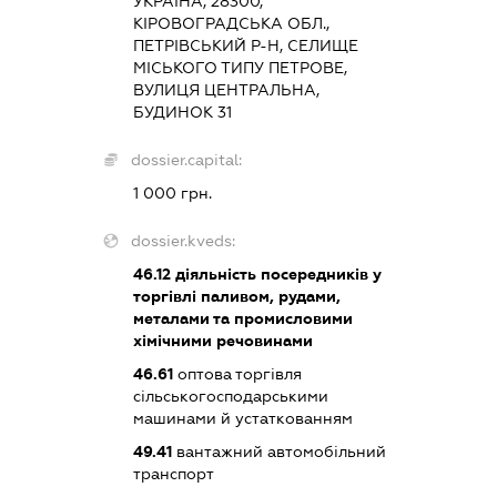
УКРАЇНА, 28300,
КІРОВОГРАДСЬКА ОБЛ.,
ПЕТРІВСЬКИЙ Р-Н, СЕЛИЩЕ
МІСЬКОГО ТИПУ ПЕТРОВЕ,
ВУЛИЦЯ ЦЕНТРАЛЬНА,
БУДИНОК 31
dossier.capital:
1 000 грн.
dossier.kveds:
46.12
діяльність посередників у
торгівлі паливом, рудами,
металами та промисловими
хімічними речовинами
46.61
оптова торгівля
сільськогосподарськими
машинами й устаткованням
49.41
вантажний автомобільний
транспорт