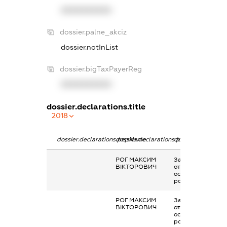
XXXXXXXXXX
dossier.palne_akciz
dossier.notInList
dossier.bigTaxPayerReg
XXXXXXXXXX
dossier.declarations.title
2018
dossier.declarations.pepName
dossier.declarations.personName
dossier.declarati
РОГ МАКСИМ
Заробітна плата
ВІКТОРОВИЧ
отримана за
основним місцем
роботи
РОГ МАКСИМ
Заробітна плата
ВІКТОРОВИЧ
отримана за
основним місцем
роботи