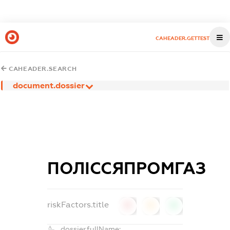
CAHEADER.GETTEST
CAHEADER.SEARCH
document.dossier
ПОЛІССЯПРОМГАЗ
riskFactors.title
0
0
0
dossier.fullName: