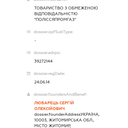
ТОВАРИСТВО З ОБМЕЖЕНОЮ
ВІДПОВІДАЛЬНІСТЮ
"ПОЛІССЯПРОМГАЗ"
dossier.opfSubType:
-
dossier.edrpo:
39272144
dossier.regDate:
24.06.14
dossier.foundersAndBenef:
ЛЮБАРЕЦЬ СЕРГІЙ
ОЛЕКСІЙОВИЧ
dossier.founderAddress
УКРАЇНА,
10003, ЖИТОМИРСЬКА ОБЛ.,
МІСТО ЖИТОМИР,