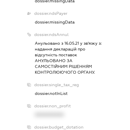
dossier.missingData
dossier.ndsPayer
dossier.missingData
dossier.ndsAnnul
Анульовано з 16.05.21 у зв'язку з:
надання декларацiй про
вiдсутнiсть поставок
АНУЛЬОВАНО ЗА
САМОСТIЙНИМ РIШЕННЯМ
КОНТРОЛЮЮЧОГО ОРГАНУ.
dossier.single_tax_reg
dossier.notInList
dossier.non_profit
XXXXXXXXXX
dossier.budget_dotation