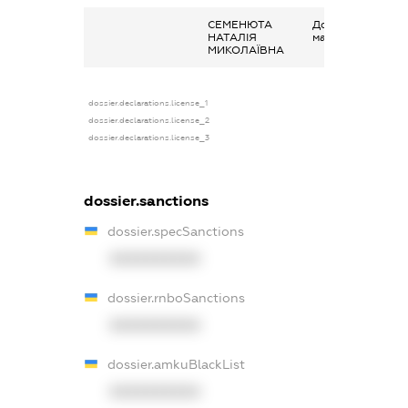
СЕМЕНЮТА
Дохід від наданн
НАТАЛІЯ
майна в оренду
МИКОЛАЇВНА
dossier.declarations.license_1
dossier.declarations.license_2
dossier.declarations.license_3
dossier.sanctions
dossier.specSanctions
XXXXXXXXXX
dossier.rnboSanctions
XXXXXXXXXX
dossier.amkuBlackList
XXXXXXXXXX