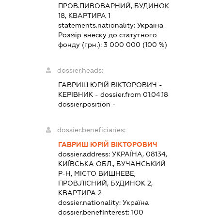
ПРОВ.ПИВОВАРНИЙ, БУДИНОК
18, КВАРТИРА 1
statements.nationality:
Україна
Розмір внеску до статутного
фонду (грн.):
3 000 000
(100 %)
dossier.heads:
ГАВРИШ ЮРІЙ ВІКТОРОВИЧ
-
КЕРІВНИК
- dossier.from 01.04.18
dossier.position -
dossier.beneficiaries:
ГАВРИШ ЮРІЙ ВІКТОРОВИЧ
dossier.address:
УКРАЇНА, 08134,
КИЇВСЬКА ОБЛ., БУЧАНСЬКИЙ
Р-Н, МІСТО ВИШНЕВЕ,
ПРОВ.ЛІСНИЙ, БУДИНОК 2,
КВАРТИРА 2
dossier.nationality:
Україна
dossier.benefInterest:
100