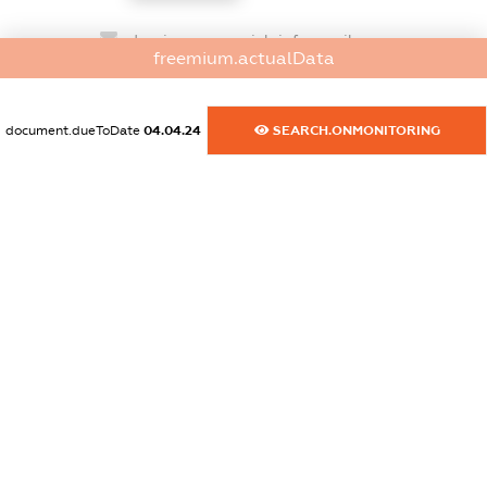
dossier.commercial_info.email
freemium.actualData
XXXXXXXXXX
dossier.commercial_info.website
document.dueToDate
04.04.24
SEARCH.ONMONITORING
XXXXXXXXXX
dossier.commercial_info.activity
XXXXXXXXXX
freemium.exampleText_1
freemium.exampleText_2
freemium.anonymousPerSearch2
FREEMIUM.DETAILS
FREEMIUM.REGISTER