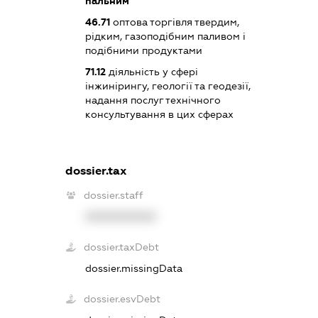
пальним
46.71
оптова торгівля твердим,
рідким, газоподібним паливом і
подібними продуктами
71.12
діяльність у сфері
інжинірингу, геології та геодезії,
надання послуг технічного
консультування в цих сферах
dossier.tax
dossier.staff
XXXXXXXXXX
dossier.taxDebt
dossier.missingData
dossier.esvDebt