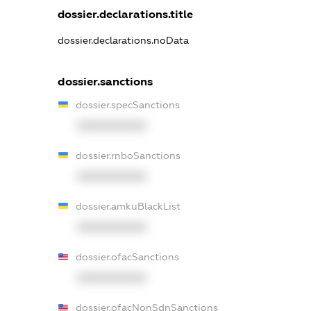
dossier.declarations.title
dossier.declarations.noData
dossier.sanctions
dossier.specSanctions
XXXXXXXXXX
dossier.rnboSanctions
XXXXXXXXXX
dossier.amkuBlackList
XXXXXXXXXX
dossier.ofacSanctions
XXXXXXXXXX
dossier.ofacNonSdnSanctions