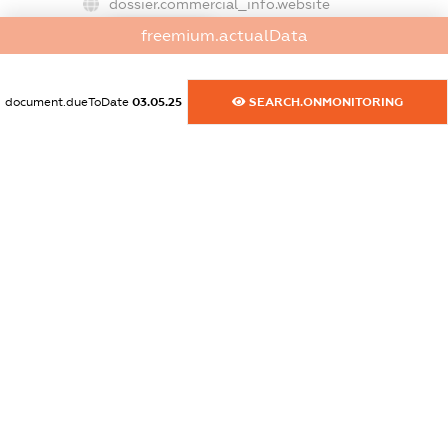
dossier.commercial_info.website
XXXXXXXXXX
freemium.actualData
dossier.commercial_info.activity
XXXXXXXXXX
document.dueToDate
03.05.25
SEARCH.ONMONITORING
freemium.exampleText_1
freemium.exampleText_2
freemium.anonymousPerSearch2
FREEMIUM.DETAILS
FREEMIUM.REGISTER