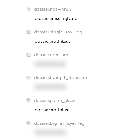
dossier.ndsAnnul
dossier.missingData
dossier.single_tax_reg
dossier.notInList
dossier.non_profit
XXXXXXXXXX
dossier.budget_dotation
XXXXXXXXXX
dossier.palne_akciz
dossier.notInList
dossier.bigTaxPayerReg
XXXXXXXXXX