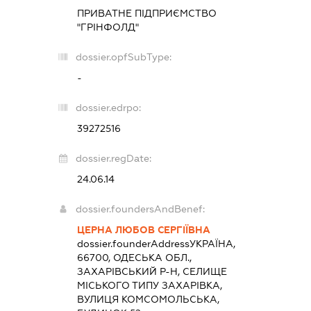
ПРИВАТНЕ ПІДПРИЄМСТВО
"ГРІНФОЛД"
dossier.opfSubType:
-
dossier.edrpo:
39272516
dossier.regDate:
24.06.14
dossier.foundersAndBenef:
ЦЕРНА ЛЮБОВ СЕРГІЇВНА
dossier.founderAddress
УКРАЇНА,
66700, ОДЕСЬКА ОБЛ.,
ЗАХАРІВСЬКИЙ Р-Н, СЕЛИЩЕ
МІСЬКОГО ТИПУ ЗАХАРІВКА,
ВУЛИЦЯ КОМСОМОЛЬСЬКА,