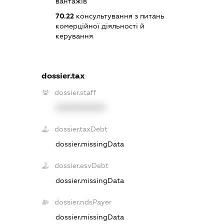
вантажів
70.22
консультування з питань
комерційної діяльності й
керування
dossier.tax
dossier.staff
XXXXXXXXXX
dossier.taxDebt
dossier.missingData
dossier.esvDebt
dossier.missingData
dossier.ndsPayer
dossier.missingData