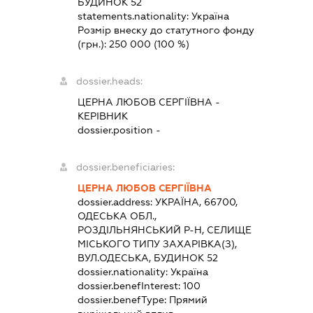
БУДИНОК 52
statements.nationality:
Україна
Розмір внеску до статутного фонду
(грн.):
250 000
(100 %)
dossier.heads:
ЦЕРНА ЛЮБОВ СЕРГІЇВНА
-
КЕРІВНИК
dossier.position -
dossier.beneficiaries:
ЦЕРНА ЛЮБОВ СЕРГІЇВНА
dossier.address:
УКРАЇНА, 66700,
ОДЕСЬКА ОБЛ.,
РОЗДІЛЬНЯНСЬКИЙ Р-Н, СЕЛИЩЕ
МІСЬКОГО ТИПУ ЗАХАРІВКА(З),
ВУЛ.ОДЕСЬКА, БУДИНОК 52
dossier.nationality:
Україна
dossier.benefInterest:
100
dossier.benefType:
Прямий