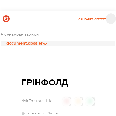
CAHEADER.GETTEST
CAHEADER.SEARCH
document.dossier
ГРІНФОЛД
riskFactors.title
0
0
0
dossier.fullName: