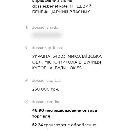
вирішальний вплив
dossier.benefRole:
КІНЦЕВИЙ
БЕНЕФІЦІАРНИЙ ВЛАСНИК
dossier.smida:
XXXXXXXXXX
dossier.address:
УКРАЇНА, 54003, МИКОЛАЇВСЬКА
ОБЛ., МІСТО МИКОЛАЇВ, ВУЛИЦЯ
КУПОРНА, БУДИНОК 55
dossier.capital:
250 000 грн.
dossier.kveds:
46.90
неспеціалізована оптова
торгівля
52.24
транспортне оброблення