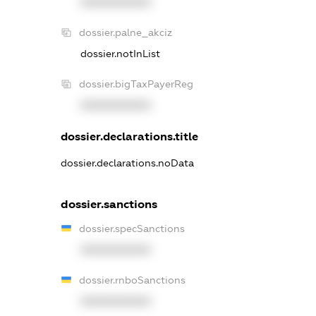
XXXXXXXXXX
dossier.palne_akciz
dossier.notInList
dossier.bigTaxPayerReg
XXXXXXXXXX
dossier.declarations.title
dossier.declarations.noData
dossier.sanctions
dossier.specSanctions
XXXXXXXXXX
dossier.rnboSanctions
XXXXXXXXXX