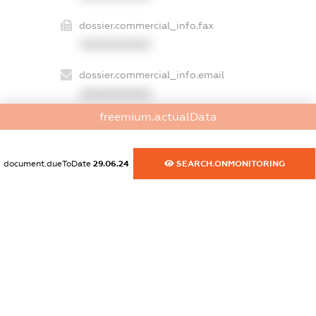
dossier.commercial_info.fax
XXXXXXXXXX
dossier.commercial_info.email
XXXXXXXXXX
freemium.actualData
dossier.commercial_info.website
XXXXXXXXXX
document.dueToDate
29.06.24
SEARCH.ONMONITORING
dossier.commercial_info.activity
XXXXXXXXXX
freemium.exampleText_1
freemium.exampleText_2
freemium.anonymousPerSearch2
FREEMIUM.DETAILS