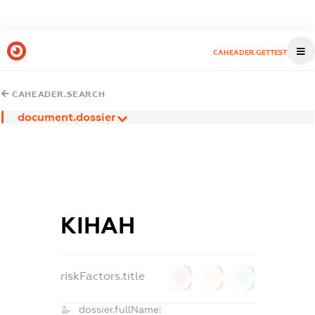
CAHEADER.GETTEST
CAHEADER.SEARCH
document.dossier
КІНАН
riskFactors.title
0
0
0
dossier.fullName: