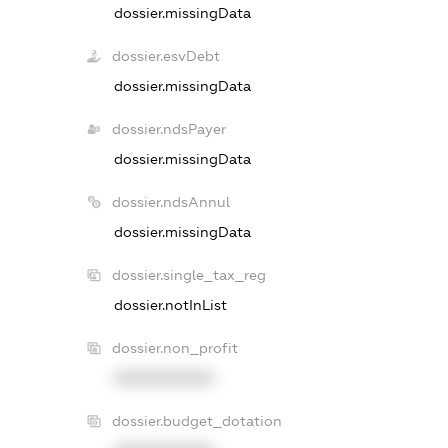
dossier.missingData
dossier.esvDebt
dossier.missingData
dossier.ndsPayer
dossier.missingData
dossier.ndsAnnul
dossier.missingData
dossier.single_tax_reg
dossier.notInList
dossier.non_profit
XXXXXXXXXX
dossier.budget_dotation