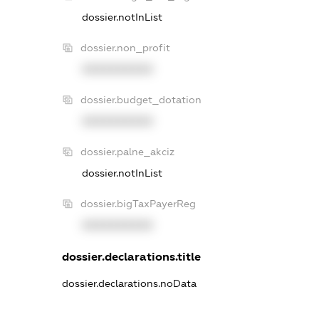
dossier.notInList
dossier.non_profit
XXXXXXXXXX
dossier.budget_dotation
XXXXXXXXXX
dossier.palne_akciz
dossier.notInList
dossier.bigTaxPayerReg
XXXXXXXXXX
dossier.declarations.title
dossier.declarations.noData