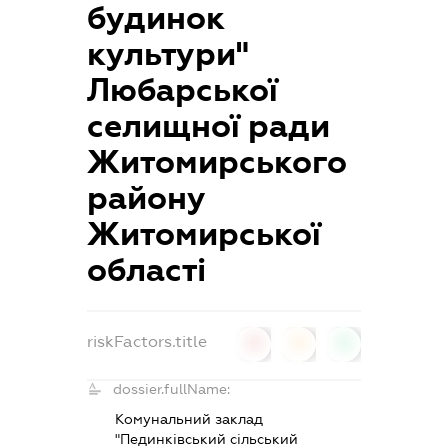
будинок
культури"
Любарської
селищної ради
Житомирського
району
Житомирської
області
riskFactors.title
0
0
0
dossier.fullName:
Комунальний заклад
"Пединківський сільський