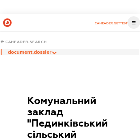
CAHEADER.GETTEST
CAHEADER.SEARCH
document.dossier
Комунальний
заклад
"Пединківський
сільський