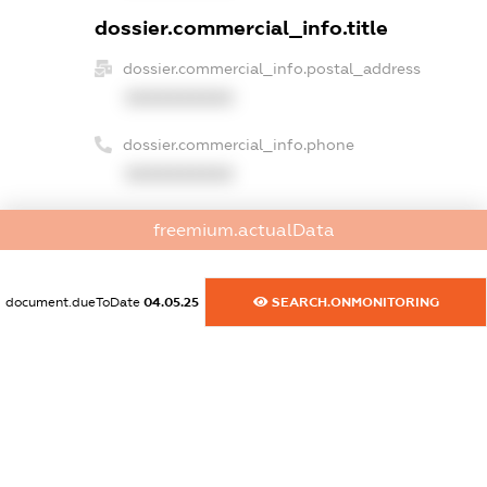
dossier.commercial_info.title
dossier.commercial_info.postal_address
XXXXXXXXXX
dossier.commercial_info.phone
XXXXXXXXXX
dossier.commercial_info.fax
freemium.actualData
XXXXXXXXXX
dossier.commercial_info.email
document.dueToDate
04.05.25
SEARCH.ONMONITORING
XXXXXXXXXX
dossier.commercial_info.website
XXXXXXXXXX
dossier.commercial_info.activity
XXXXXXXXXX