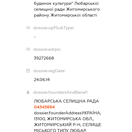
будинок культури" Любарської
селищної ради Житомирського
району Житомирської області
dossier.opfSubType:
-
dossier.edrpo:
39272668
dossier.regDate:
24.06.14
dossier.foundersAndBenef:
ЛЮБАРСЬКА СЕЛИЩНА РАДА
04345664
dossier.founderAddress
УКРАЇНА,
13100, ЖИТОМИРСЬКА ОБЛ.,
ЖИТОМИРСЬКИЙ Р-Н, СЕЛИЩЕ
МІСЬКОГО ТИПУ ЛЮБАР,