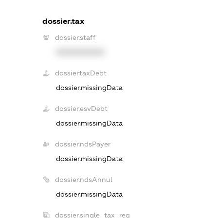
dossier.tax
dossier.staff
XXXXXXXXXX
dossier.taxDebt
dossier.missingData
dossier.esvDebt
dossier.missingData
dossier.ndsPayer
dossier.missingData
dossier.ndsAnnul
dossier.missingData
dossier.single_tax_reg