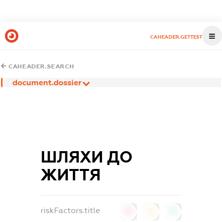
CAHEADER.GETTEST
CAHEADER.SEARCH
document.dossier
ШЛЯХИ ДО
ЖИТТЯ
riskFactors.title
0
0
0