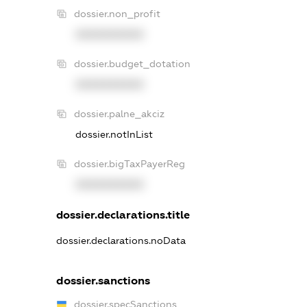
dossier.non_profit
XXXXXXXXXX
dossier.budget_dotation
XXXXXXXXXX
dossier.palne_akciz
dossier.notInList
dossier.bigTaxPayerReg
XXXXXXXXXX
dossier.declarations.title
dossier.declarations.noData
dossier.sanctions
dossier.specSanctions