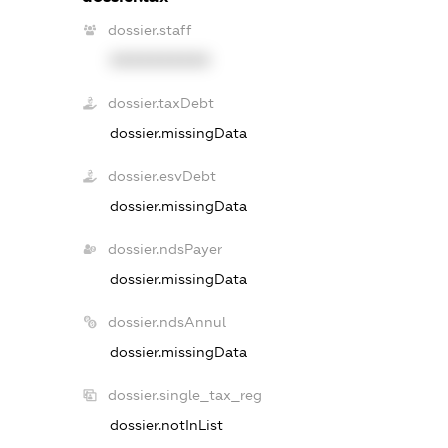
dossier.staff
XXXXXXXXXX
dossier.taxDebt
dossier.missingData
dossier.esvDebt
dossier.missingData
dossier.ndsPayer
dossier.missingData
dossier.ndsAnnul
dossier.missingData
dossier.single_tax_reg
dossier.notInList