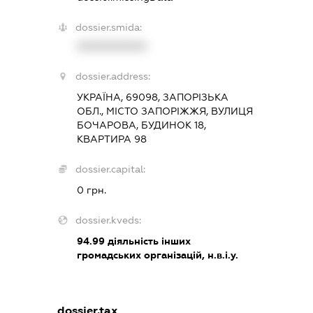
dossier.smida:
XXXXXXXXXX
dossier.address:
УКРАЇНА, 69098, ЗАПОРІЗЬКА
ОБЛ., МІСТО ЗАПОРІЖЖЯ, ВУЛИЦЯ
БОЧАРОВА, БУДИНОК 18,
КВАРТИРА 98
dossier.capital:
0 грн.
dossier.kveds:
94.99
діяльність інших
громадських організацій, н.в.і.у.
dossier.tax