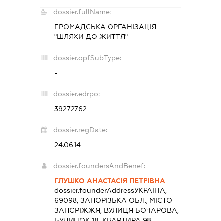
dossier.fullName:
ГРОМАДСЬКА ОРГАНІЗАЦІЯ
"ШЛЯХИ ДО ЖИТТЯ"
dossier.opfSubType:
-
dossier.edrpo:
39272762
dossier.regDate:
24.06.14
dossier.foundersAndBenef:
ГЛУШКО АНАСТАСІЯ ПЕТРІВНА
dossier.founderAddress
УКРАЇНА,
69098, ЗАПОРІЗЬКА ОБЛ., МІСТО
ЗАПОРІЖЖЯ, ВУЛИЦЯ БОЧАРОВА,
БУДИНОК 18, КВАРТИРА 98