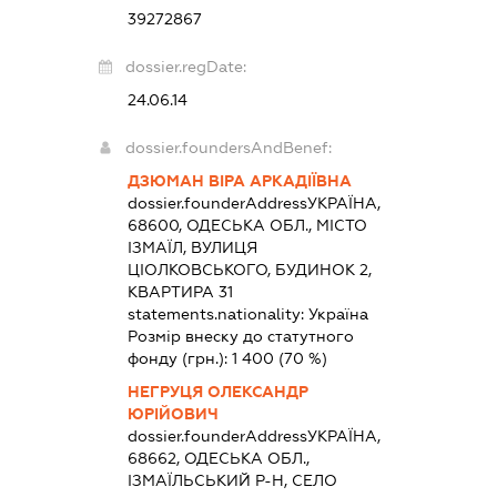
39272867
dossier.regDate:
24.06.14
dossier.foundersAndBenef:
ДЗЮМАН ВІРА АРКАДІЇВНА
dossier.founderAddress
УКРАЇНА,
68600, ОДЕСЬКА ОБЛ., МІСТО
ІЗМАЇЛ, ВУЛИЦЯ
ЦІОЛКОВСЬКОГО, БУДИНОК 2,
КВАРТИРА 31
statements.nationality:
Україна
Розмір внеску до статутного
фонду (грн.):
1 400
(70 %)
НЕГРУЦЯ ОЛЕКСАНДР
ЮРІЙОВИЧ
dossier.founderAddress
УКРАЇНА,
68662, ОДЕСЬКА ОБЛ.,
ІЗМАЇЛЬСЬКИЙ Р-Н, СЕЛО