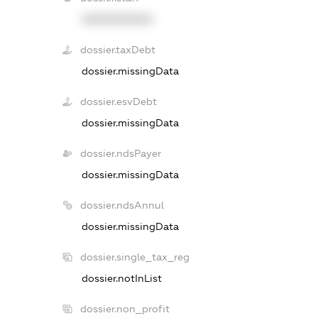
XXXXXXXXXX
dossier.taxDebt
dossier.missingData
dossier.esvDebt
dossier.missingData
dossier.ndsPayer
dossier.missingData
dossier.ndsAnnul
dossier.missingData
dossier.single_tax_reg
dossier.notInList
dossier.non_profit