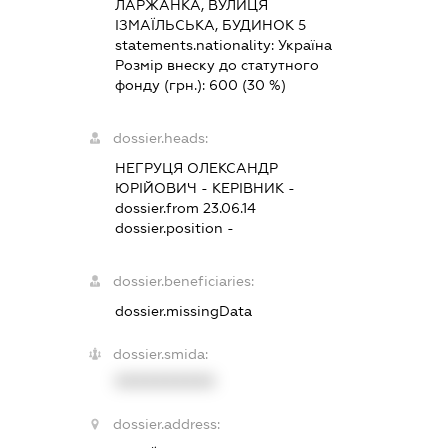
ЛАРЖАНКА, ВУЛИЦЯ
ІЗМАЇЛЬСЬКА, БУДИНОК 5
statements.nationality:
Україна
Розмір внеску до статутного
фонду (грн.):
600
(30 %)
dossier.heads:
НЕГРУЦЯ ОЛЕКСАНДР
ЮРІЙОВИЧ
-
КЕРІВНИК
-
dossier.from 23.06.14
dossier.position -
dossier.beneficiaries:
dossier.missingData
dossier.smida:
XXXXXXXXXX
dossier.address: