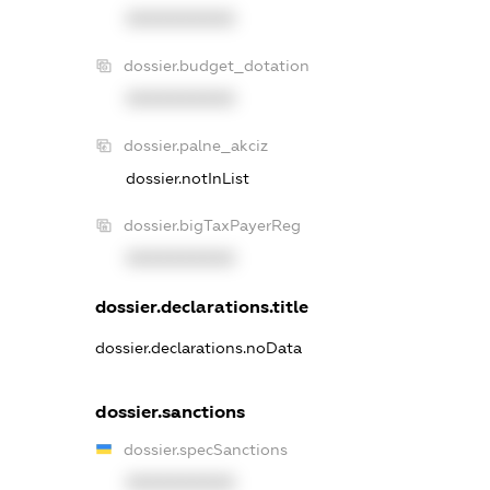
XXXXXXXXXX
dossier.budget_dotation
XXXXXXXXXX
dossier.palne_akciz
dossier.notInList
dossier.bigTaxPayerReg
XXXXXXXXXX
dossier.declarations.title
dossier.declarations.noData
dossier.sanctions
dossier.specSanctions
XXXXXXXXXX