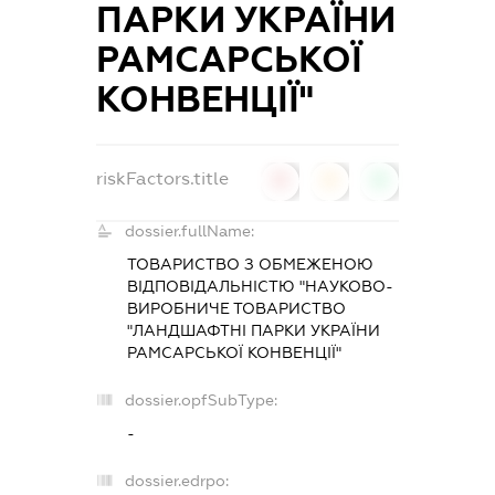
ПАРКИ УКРАЇНИ
РАМСАРСЬКОЇ
КОНВЕНЦІЇ"
riskFactors.title
0
0
0
dossier.fullName:
ТОВАРИСТВО З ОБМЕЖЕНОЮ
ВІДПОВІДАЛЬНІСТЮ "НАУКОВО-
ВИРОБНИЧЕ ТОВАРИСТВО
"ЛАНДШАФТНІ ПАРКИ УКРАЇНИ
РАМСАРСЬКОЇ КОНВЕНЦІЇ"
dossier.opfSubType:
-
dossier.edrpo: