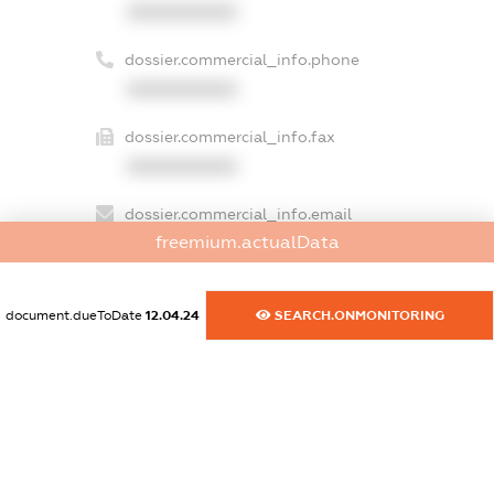
XXXXXXXXXX
dossier.commercial_info.phone
XXXXXXXXXX
dossier.commercial_info.fax
XXXXXXXXXX
dossier.commercial_info.email
freemium.actualData
XXXXXXXXXX
dossier.commercial_info.website
document.dueToDate
12.04.24
SEARCH.ONMONITORING
XXXXXXXXXX
dossier.commercial_info.activity
XXXXXXXXXX