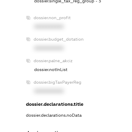
dossier.single_tax_reg_group - 3
dossier.non_profit
XXXXXXXXXX
dossier.budget_dotation
XXXXXXXXXX
dossier.palne_akciz
dossier.notInList
dossier.bigTaxPayerReg
XXXXXXXXXX
dossier.declarations.title
dossier.declarations.noData