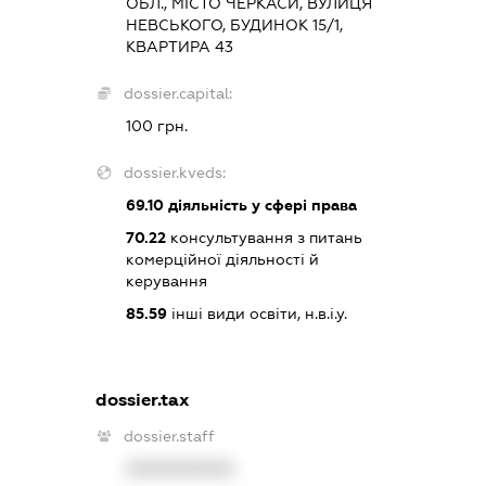
ОБЛ., МІСТО ЧЕРКАСИ, ВУЛИЦЯ
НЕВСЬКОГО, БУДИНОК 15/1,
КВАРТИРА 43
dossier.capital:
100 грн.
dossier.kveds:
69.10
діяльність у сфері права
70.22
консультування з питань
комерційної діяльності й
керування
85.59
інші види освіти, н.в.і.у.
dossier.tax
dossier.staff
XXXXXXXXXX