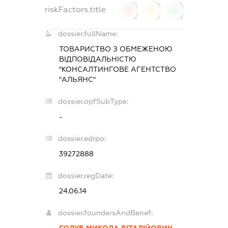
riskFactors.title
0
0
0
dossier.fullName:
ТОВАРИСТВО З ОБМЕЖЕНОЮ
ВІДПОВІДАЛЬНІСТЮ
"КОНСАЛТИНГОВЕ АГЕНТСТВО
"АЛЬЯНС"
dossier.opfSubType:
-
dossier.edrpo:
39272888
dossier.regDate:
24.06.14
dossier.foundersAndBenef: