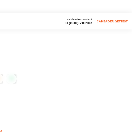
caHeader.contact
CAHEADER.GETTEST
0 (800) 210 102
0
НА