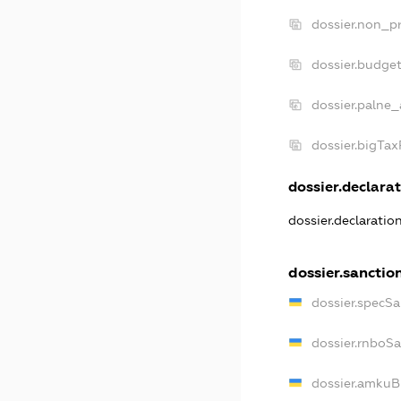
dossier.non_pr
dossier.budge
dossier.palne_
dossier.bigTa
dossier.declarat
dossier.declarati
dossier.sanctio
dossier.specS
dossier.rnboS
dossier.amkuB