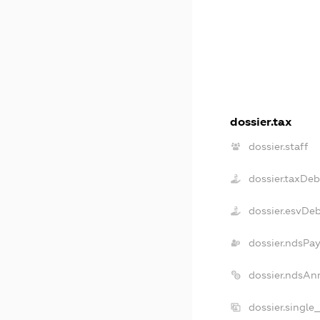
dossier.tax
dossier.staff
dossier.taxDeb
dossier.esvDe
dossier.ndsPay
dossier.ndsAn
dossier.single