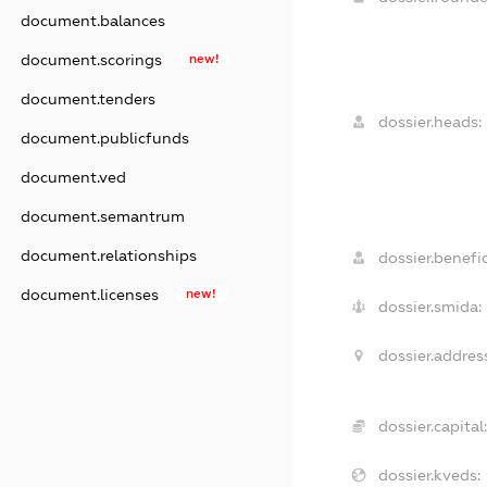
document.balances
document.scorings
new!
document.tenders
dossier.heads:
document.publicfunds
document.ved
document.semantrum
document.relationships
dossier.benefic
document.licenses
new!
dossier.smida:
dossier.addres
dossier.capital
dossier.kveds: