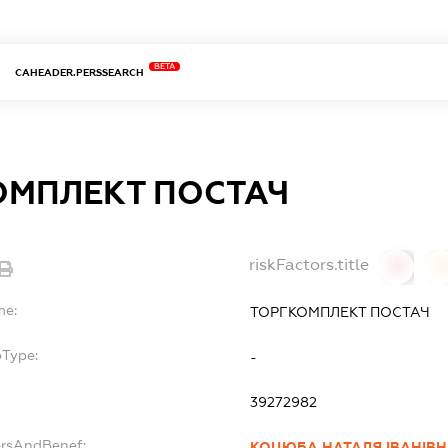
BETA
CAHEADER.PERSSEARCH
ОМПЛЕКТ ПОСТАЧ
riskFactors.title
0
0
me:
ТОРГКОМПЛЕКТ ПОСТАЧ
bType:
-
39272982
ersAndBenef:
КОЦЮБА НАТАЛЯ ІВАНІВ