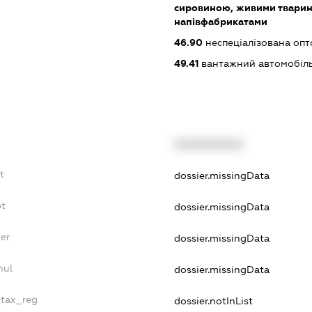
сировиною, живими тварин
напівфабрикатами
46.90
неспеціалізована опт
49.41
вантажний автомобіль
XXXXXXXXXX
t
dossier.missingData
bt
dossier.missingData
er
dossier.missingData
nul
dossier.missingData
_tax_reg
dossier.notInList