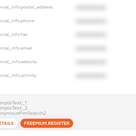
rcial_info.postal_address
XXXXXXXXXX
rcial_info.phone
XXXXXXXXXX
cial_info.fax
XXXXXXXXXX
cial_info.email
XXXXXXXXXX
cial_info.website
XXXXXXXXXX
cial_info.activity
XXXXXXXXXX
mpleText_1
ampleText_2
onymousPerSearch2
ETAILS
FREEMIUM.REGISTER