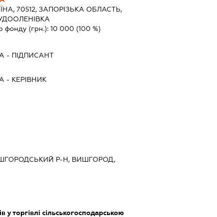
ЇНА, 70512, ЗАПОРIЗЬКА ОБЛАСТЬ,
РУДООЛЕНІВКА
о фонду (грн.):
10 000
(100 %)
А
-
ПІДПИСАНТ
А
-
КЕРІВНИК
ВИШГОРОДСЬКИЙ Р-Н, ВИШГОРОД,
в у торгівлі сільськогосподарською