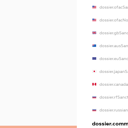
dossier.ofacSa
dossier.ofacN
dossier.gbSan
dossier.ausSa
dossier.euSan
dossier.japan
dossier.canad
dossier.rfSanc
dossier.russia
dossier.comme