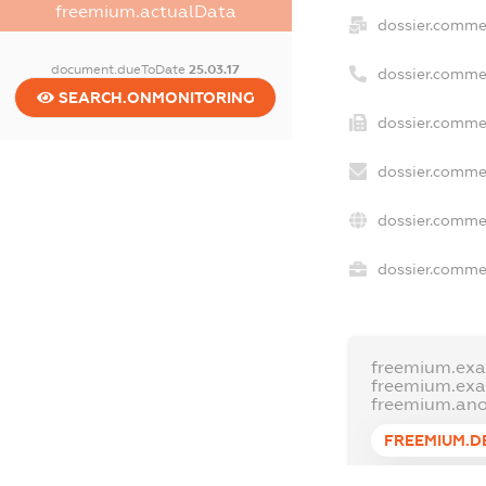
freemium.actualData
dossier.comme
document.dueToDate
25.03.17
dossier.comme
SEARCH.ONMONITORING
dossier.commer
dossier.commer
dossier.commer
dossier.commer
freemium.exa
freemium.ex
freemium.an
FREEMIUM.D