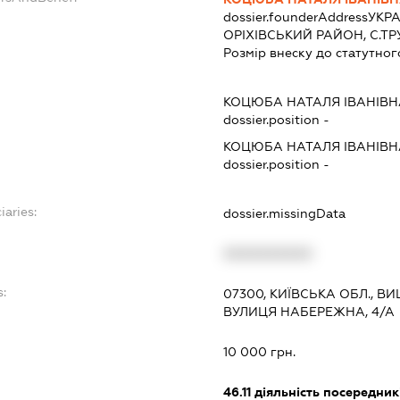
dossier.founderAddress
УКРА
ОРIХIВСЬКИЙ РАЙОН, С.Т
Розмір внеску до статутног
КОЦЮБА НАТАЛЯ ІВАНІВН
dossier.position -
КОЦЮБА НАТАЛЯ ІВАНІВН
dossier.position -
iaries:
dossier.missingData
XXXXXXXXXX
s:
07300, КИЇВСЬКА ОБЛ., 
ВУЛИЦЯ НАБЕРЕЖНА, 4/А
:
10 000 грн.
46.11
діяльність посередникі