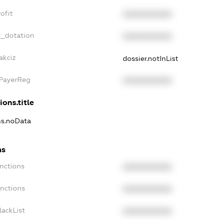
ofit
XXXXXXXXXX
t_dotation
XXXXXXXXXX
akciz
dossier.notInList
xPayerReg
XXXXXXXXXX
ions.title
ons.noData
ns
anctions
XXXXXXXXXX
anctions
XXXXXXXXXX
lackList
XXXXXXXXXX