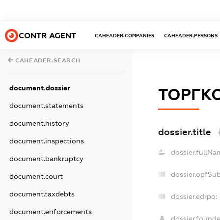
CONTR AGENT
CAHEADER.COMPANIES
CAHEADER.PERSONS
CAHEADER.SEARCH
document.dossier
ТОРГК
document.statements
document.history
dossier.title
document.inspections
dossier.fullNa
document.bankruptcy
dossier.opfSu
document.court
document.taxdebts
dossier.edrpo:
document.enforcements
dossier.found