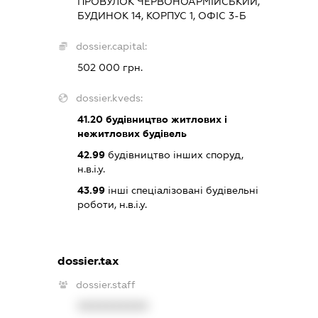
ПРОВУЛОК ЧЕРВОНОАРМІЙСЬКИЙ,
БУДИНОК 14, КОРПУС 1, ОФІС 3-Б
dossier.capital:
502 000 грн.
dossier.kveds:
41.20
будівництво житлових і
нежитлових будівель
42.99
будівництво інших споруд,
н.в.і.у.
43.99
інші спеціалізовані будівельні
роботи, н.в.і.у.
dossier.tax
dossier.staff
XXXXXXXXXX