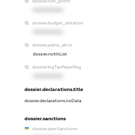
dossier.non_profit
XXXXXXXXXX
dossier.budget_dotation
XXXXXXXXXX
dossier.palne_akciz
dossier.notInList
dossier.bigTaxPayerReg
XXXXXXXXXX
dossier.declarations.title
dossier.declarations.noData
dossier.sanctions
dossier.specSanctions