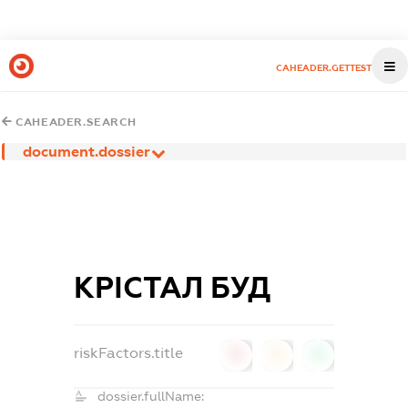
CAHEADER.GETTEST
CAHEADER.SEARCH
document.dossier
КРІСТАЛ БУД
riskFactors.title
0
0
0
dossier.fullName: