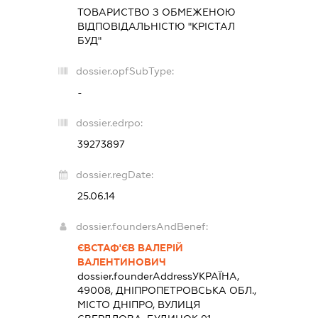
ТОВАРИСТВО З ОБМЕЖЕНОЮ
ВІДПОВІДАЛЬНІСТЮ "КРІСТАЛ
БУД"
dossier.opfSubType:
-
dossier.edrpo:
39273897
dossier.regDate:
25.06.14
dossier.foundersAndBenef:
ЄВСТАФ'ЄВ ВАЛЕРІЙ
ВАЛЕНТИНОВИЧ
dossier.founderAddress
УКРАЇНА,
49008, ДНІПРОПЕТРОВСЬКА ОБЛ.,
МІСТО ДНІПРО, ВУЛИЦЯ