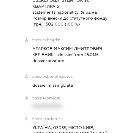
СВЕРДЛОВА, БУДИНОК 91,
КВАРТИРА 5
statements.nationality:
Україна
Розмір внеску до статутного фонду
(грн.):
502 000
(100 %)
dossier.heads:
АГАРКОВ МАКСИМ ДМИТРОВИЧ
-
КЕРІВНИК
- dossier.from 25.01.15
dossier.position -
dossier.beneficiaries:
dossier.missingData
dossier.smida:
XXXXXXXXXX
dossier.address:
УКРАЇНА, 03039, МІСТО КИЇВ,