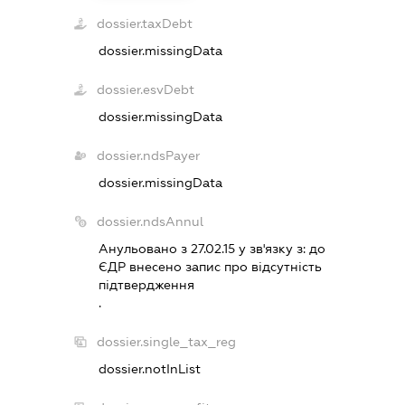
dossier.taxDebt
dossier.missingData
dossier.esvDebt
dossier.missingData
dossier.ndsPayer
dossier.missingData
dossier.ndsAnnul
Анульовано з 27.02.15 у зв'язку з:
до
ЄДР внесено запис про вiдсутнiсть
пiдтвердження
.
dossier.single_tax_reg
dossier.notInList