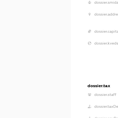
dossier.smida
dossier.addre
dossier.capita
dossier.kveds
dossier.tax
dossier.staff
dossier.taxD