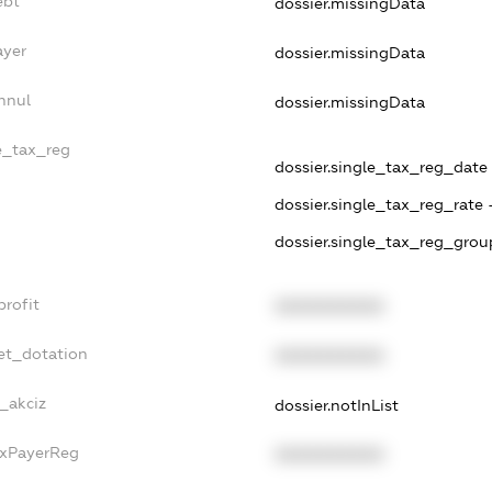
ebt
dossier.missingData
ayer
dossier.missingData
nnul
dossier.missingData
le_tax_reg
dossier.single_tax_reg_date -
dossier.single_tax_reg_rate 
dossier.single_tax_reg_grou
profit
XXXXXXXXXX
et_dotation
XXXXXXXXXX
_akciz
dossier.notInList
axPayerReg
XXXXXXXXXX