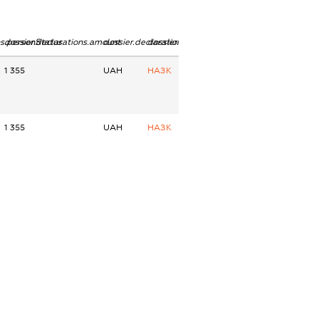
ns.personStatus
dossier.declarations.amount
dossier.declarations.currency
dossier.declarations.source
1 355
UAH
НАЗК
1 355
UAH
НАЗК