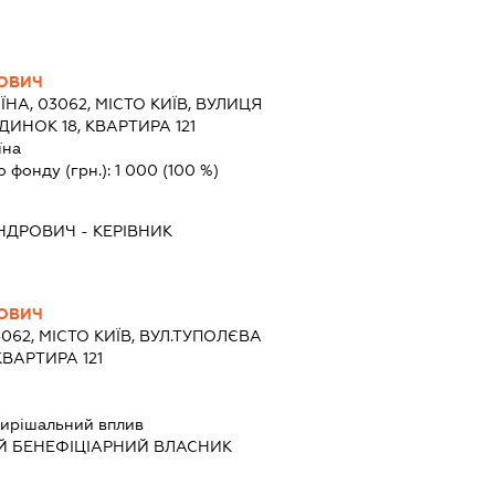
ОВИЧ
ЇНА, 03062, МІСТО КИЇВ, ВУЛИЦЯ
ИНОК 18, КВАРТИРА 121
їна
о фонду (грн.):
1 000
(100 %)
АНДРОВИЧ
-
КЕРІВНИК
ОВИЧ
3062, МІСТО КИЇВ, ВУЛ.ТУПОЛЄВА
КВАРТИРА 121
ирішальний вплив
Й БЕНЕФІЦІАРНИЙ ВЛАСНИК