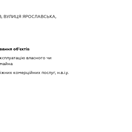
ИЇВ, ВУЛИЦЯ ЯРОСЛАВСЬКА,
ання об'єктів
ксплуатацію власного чи
 майна
них комерційних послуг, н.в.і.у.