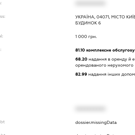
:
XXXXXXXXXX
ss:
УКРАЇНА, 04071, МІСТО К
БУДИНОК 6
l:
1 000 грн.
:
81.10
комплексне обслуговув
68.20
надання в оренду й е
орендованого нерухомого
82.99
надання інших допоміж
XXXXXXXXXX
ebt
dossier.missingData