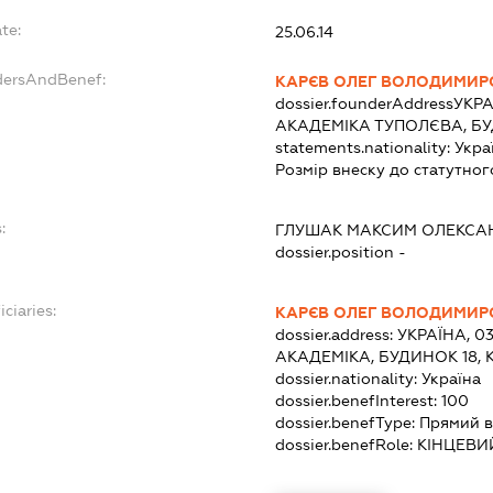
te:
25.06.14
dersAndBenef:
КАРЄВ ОЛЕГ ВОЛОДИМИР
dossier.founderAddress
УКРА
АКАДЕМІКА ТУПОЛЄВА, БУД
statements.nationality:
Укра
Розмір внеску до статутног
:
ГЛУШАК МАКСИМ ОЛЕКС
dossier.position -
ciaries:
КАРЄВ ОЛЕГ ВОЛОДИМИР
dossier.address:
УКРАЇНА, 0
АКАДЕМІКА, БУДИНОК 18, 
dossier.nationality:
Україна
dossier.benefInterest:
100
dossier.benefType:
Прямий в
dossier.benefRole:
КІНЦЕВИ