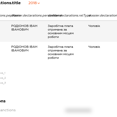
tions.title
2018
tions.pepName
dossier.declarations.personName
dossier.declarations.relType
dossier.declaratio
РОДІОНОВ ІВАН
Заробітна плата
Чоловік
ІВАНОВИЧ
отримана за
основним місцем
роботи
РОДІОНОВ ІВАН
Заробітна плата
Чоловік
ІВАНОВИЧ
отримана за
основним місцем
роботи
nse_1
nse_2
nse_3
ons
Sanctions
XXXXXXXXXX