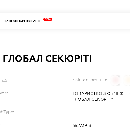
BETA
CAHEADER.PERSSEARCH
 ГЛОБАЛ СЕКЮРІТІ
riskFactors.title
0
ame:
ТОВАРИСТВО З ОБМЕЖЕН
ГЛОБАЛ СЕКЮРІТІ"
ubType:
-
:
39273918