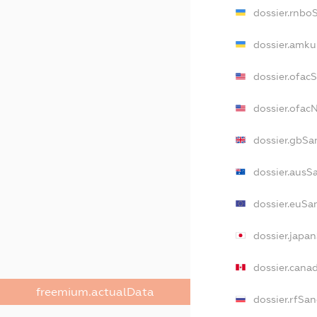
dossier.rnbo
dossier.amku
dossier.ofac
dossier.ofa
dossier.gbSa
dossier.ausS
dossier.euSa
dossier.japa
dossier.cana
freemium.actualData
dossier.rfSan