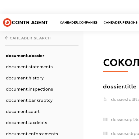
CONTR AGENT
CAHEADER.COMPANIES
CAHEADER.PERSONS
CAHEADER.SEARCH
document.dossier
СОКОЛ
document.statements
document.history
dossier.title
document.inspections
dossier.fullN
document.bankruptcy
document.court
dossier.opfS
document.taxdebts
dossier.edrpo
document.enforcements