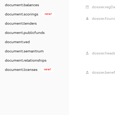
document.balances
dossier.regDa
document.scorings
new!
dossier.foun
document.tenders
document.publicfunds
document.ved
document.semantrum
dossier.heads
document.relationships
document.licenses
new!
dossier.benefi