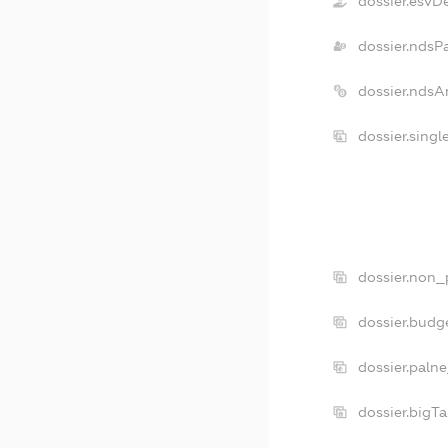
dossier.esvD
dossier.ndsP
dossier.ndsA
dossier.sing
dossier.non_
dossier.budg
dossier.palne
dossier.bigT