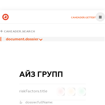
CAHEADER.GETTEST
CAHEADER.SEARCH
document.dossier
АЙЗ ГРУПП
riskFactors.title
0
0
0
dossier.fullName: