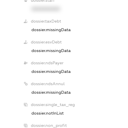
dossier.staff
XXXXXXXXXX
dossier.taxDebt
dossier.missingData
dossier.esvDebt
dossier.missingData
dossier.ndsPayer
dossier.missingData
dossier.ndsAnnul
dossier.missingData
dossier.single_tax_reg
dossier.notInList
dossier.non_profit