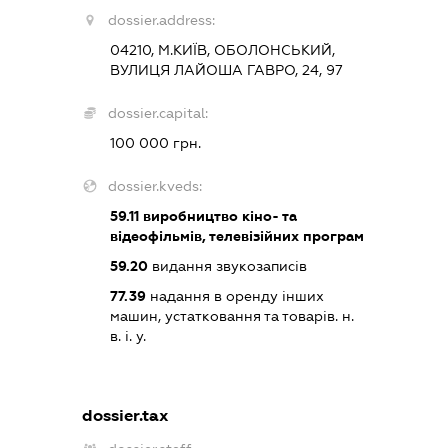
dossier.address:
04210, М.КИЇВ, ОБОЛОНСЬКИЙ,
ВУЛИЦЯ ЛАЙОША ГАВРО, 24, 97
dossier.capital:
100 000 грн.
dossier.kveds:
59.11
виробництво кіно- та
відеофільмів, телевізійних програм
59.20
видання звукозаписів
77.39
надання в оренду інших
машин, устатковання та товарів. н.
в. і. у.
dossier.tax