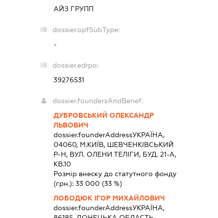
АЙЗ ГРУПП
dossier.opfSubType:
-
dossier.edrpo:
39276531
dossier.foundersAndBenef:
ДУБРОВСЬКИЙ ОЛЕКСАНДР
ЛЬВОВИЧ
dossier.founderAddress
УКРАЇНА,
04060, М.КИЇВ, ШЕВЧЕНКІВСЬКИЙ
Р-Н, ВУЛ. ОЛЕНИ ТЕЛІГИ, БУД. 21-А,
КВ.10
Розмір внеску до статутного фонду
(грн.):
33 000
(33 %)
ЛОБОДЮК ІГОР МИХАЙЛОВИЧ
dossier.founderAddress
УКРАЇНА,
86185, ДОНЕЦЬКА ОБЛАСТЬ,