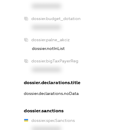
XXXXXXXXXX
dossier.budget_dotation
XXXXXXXXXX
dossier.palne_akciz
dossier.notInList
dossier.bigTaxPayerReg
XXXXXXXXXX
dossier.declarations.title
dossier.declarations.noData
dossier.sanctions
dossier.specSanctions
XXXXXXXXXX