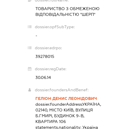
dossier.fullName:
ТОВАРИСТВО З ОБМЕЖЕНОЮ
ВІДПОВІДАЛЬНІСТЮ "ШЕРП"
dossier.opfSubType:
-
dossier.edrpo:
39278015
dossier.regDate:
30.06.14
dossier.foundersAndBenef:
ГЕЛІОН ДЕНИС ЛЕОНІДОВИЧ
dossier.founderAddress
УКРАЇНА,
02140, МІСТО КИЇВ, ВУЛИЦЯ
Б.ГМИРІ, БУДИНОК 9-В,
КВАРТИРА 106
statements.nationality:
Україна