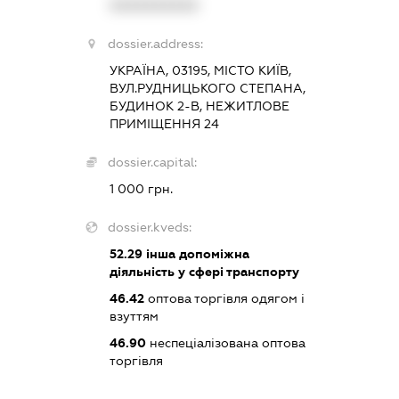
XXXXXXXXXX
dossier.address:
УКРАЇНА, 03195, МІСТО КИЇВ,
ВУЛ.РУДНИЦЬКОГО СТЕПАНА,
БУДИНОК 2-В, НЕЖИТЛОВЕ
ПРИМІЩЕННЯ 24
dossier.capital:
1 000 грн.
dossier.kveds:
52.29
інша допоміжна
діяльність у сфері транспорту
46.42
оптова торгівля одягом і
взуттям
46.90
неспеціалізована оптова
торгівля