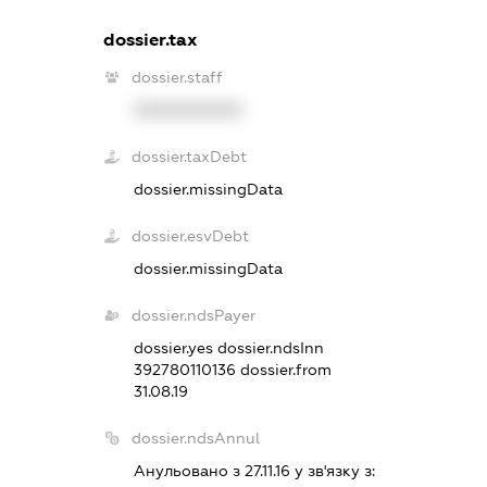
dossier.tax
dossier.staff
XXXXXXXXXX
dossier.taxDebt
dossier.missingData
dossier.esvDebt
dossier.missingData
dossier.ndsPayer
dossier.yes
dossier.ndsInn
392780110136
dossier.from
31.08.19
dossier.ndsAnnul
Анульовано з 27.11.16 у зв'язку з: