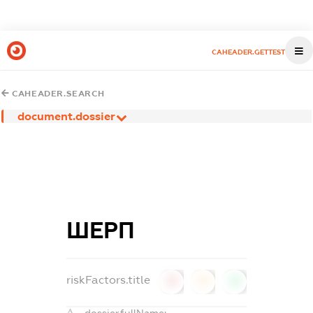
CAHEADER.GETTEST
CAHEADER.SEARCH
document.dossier
ШЕРП
riskFactors.title
0
0
0