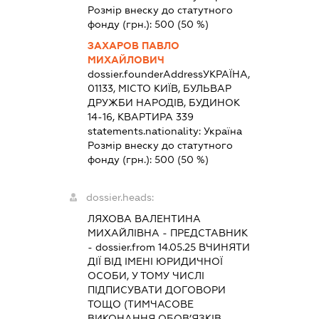
Розмір внеску до статутного
фонду (грн.):
500
(50 %)
ЗАХАРОВ ПАВЛО
МИХАЙЛОВИЧ
dossier.founderAddress
УКРАЇНА,
01133, МІСТО КИЇВ, БУЛЬВАР
ДРУЖБИ НАРОДІВ, БУДИНОК
14-16, КВАРТИРА 339
statements.nationality:
Україна
Розмір внеску до статутного
фонду (грн.):
500
(50 %)
dossier.heads:
ЛЯХОВА ВАЛЕНТИНА
МИХАЙЛІВНА
-
ПРЕДСТАВНИК
- dossier.from 14.05.25
ВЧИНЯТИ
ДІЇ ВІД ІМЕНІ ЮРИДИЧНОЇ
ОСОБИ, У ТОМУ ЧИСЛІ
ПІДПИСУВАТИ ДОГОВОРИ
ТОЩО (ТИМЧАСОВЕ
ВИКОНАННЯ ОБОВ’ЯЗКІВ