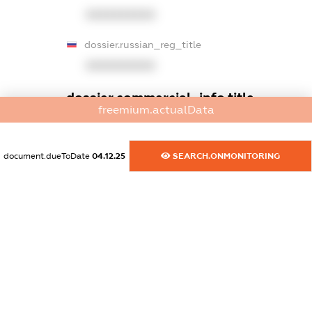
XXXXXXXXXX
dossier.russian_reg_title
XXXXXXXXXX
dossier.commercial_info.title
freemium.actualData
dossier.commercial_info.postal_address
XXXXXXXXXX
document.dueToDate
04.12.25
SEARCH.ONMONITORING
dossier.commercial_info.phone
XXXXXXXXXX
dossier.commercial_info.fax
XXXXXXXXXX
dossier.commercial_info.email
XXXXXXXXXX