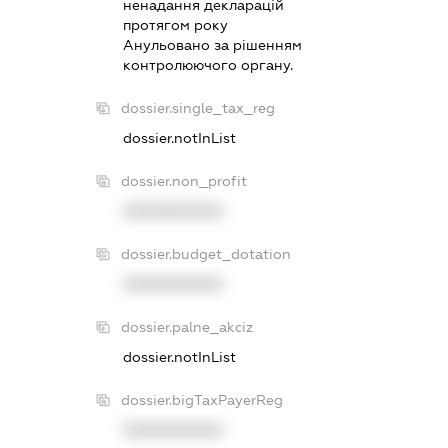
ненадання декларацiй
протягом року
Анульовано за рiшенням
контролюючого органу.
dossier.single_tax_reg
dossier.notInList
dossier.non_profit
XXXXXXXXXX
dossier.budget_dotation
XXXXXXXXXX
dossier.palne_akciz
dossier.notInList
dossier.bigTaxPayerReg
XXXXXXXXXX