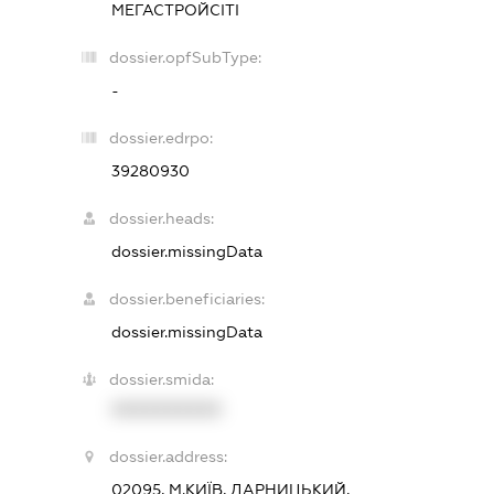
МЕГАСТРОЙСІТІ
dossier.opfSubType:
-
dossier.edrpo:
39280930
dossier.heads:
dossier.missingData
dossier.beneficiaries:
dossier.missingData
dossier.smida:
XXXXXXXXXX
dossier.address:
02095, М.КИЇВ, ДАРНИЦЬКИЙ,