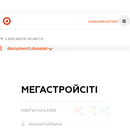
CAHEADER.GETTEST
CAHEADER.SEARCH
document.dossier
МЕГАСТРОЙСІТІ
riskFactors.title
0
0
0
dossier.fullName: