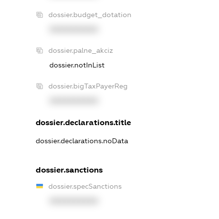
dossier.budget_dotation
XXXXXXXXXX
dossier.palne_akciz
dossier.notInList
dossier.bigTaxPayerReg
XXXXXXXXXX
dossier.declarations.title
dossier.declarations.noData
dossier.sanctions
dossier.specSanctions
XXXXXXXXXX