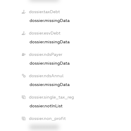
dossier.taxDebt
dossier.missingData
dossier.esvDebt
dossier.missingData
dossier.ndsPayer
dossier.missingData
dossier.ndsAnnul
dossier.missingData
dossier.single_tax_reg
dossier.notInList
dossier.non_profit
XXXXXXXXXX