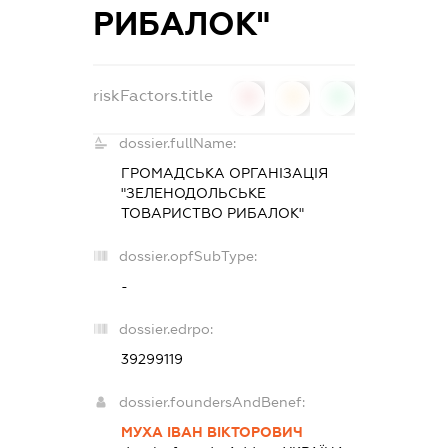
РИБАЛОК"
riskFactors.title
0
0
0
dossier.fullName:
ГРОМАДСЬКА ОРГАНІЗАЦІЯ
"ЗЕЛЕНОДОЛЬСЬКЕ
ТОВАРИСТВО РИБАЛОК"
dossier.opfSubType:
-
dossier.edrpo:
39299119
dossier.foundersAndBenef:
МУХА ІВАН ВІКТОРОВИЧ