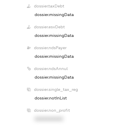
dossier.taxDebt
dossier.missingData
dossier.esvDebt
dossier.missingData
dossier.ndsPayer
dossier.missingData
dossier.ndsAnnul
dossier.missingData
dossier.single_tax_reg
dossier.notInList
dossier.non_profit
XXXXXXXXXX