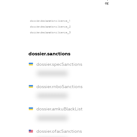
органах
dossier.declarations.license_1
dossier.declarations.license_2
dossier.declarations.license_3
dossier.sanctions
dossier.specSanctions
XXXXXXXXXX
dossier.rnboSanctions
XXXXXXXXXX
dossier.amkuBlackList
XXXXXXXXXX
dossier.ofacSanctions