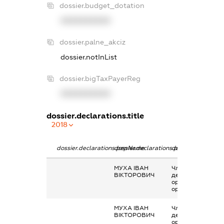
dossier.budget_dotation
XXXXXXXXXX
dossier.palne_akciz
dossier.notInList
dossier.bigTaxPayerReg
XXXXXXXXXX
dossier.declarations.title
2018
dossier.declarations.pepName
dossier.declarations.personName
dossier.declarati
МУХА ІВАН
Членство суб’єкт
ВІКТОРОВИЧ
декларування в
організаціях та ї
органах
МУХА ІВАН
Членство суб’єкт
ВІКТОРОВИЧ
декларування в
організаціях та ї