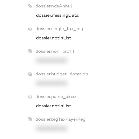
dossier.ndsAnnul
dossier.missingData
dossier.single_tax_reg
dossier.notInList
dossier.non_profit
XXXXXXXXXX
dossier.budget_dotation
XXXXXXXXXX
dossier.palne_akciz
dossier.notInList
dossier.bigTaxPayerReg
XXXXXXXXXX