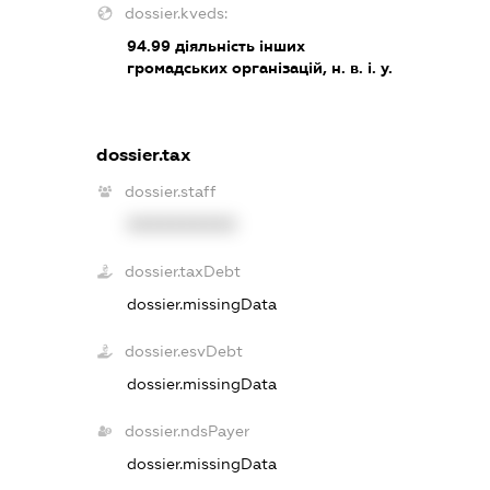
dossier.kveds:
94.99
діяльність інших
громадських організацій, н. в. і. у.
dossier.tax
dossier.staff
XXXXXXXXXX
dossier.taxDebt
dossier.missingData
dossier.esvDebt
dossier.missingData
dossier.ndsPayer
dossier.missingData