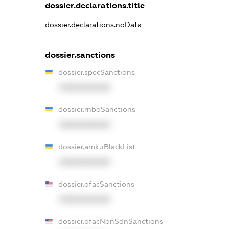
dossier.declarations.title
dossier.declarations.noData
dossier.sanctions
dossier.specSanctions
XXXXXXXXXX
dossier.rnboSanctions
XXXXXXXXXX
dossier.amkuBlackList
XXXXXXXXXX
dossier.ofacSanctions
XXXXXXXXXX
dossier.ofacNonSdnSanctions