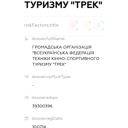
ТУРИЗМУ "ТРЕК"
riskFactors.title
0
0
0
dossier.fullName:
ГРОМАДСЬКА ОРГАНІЗАЦІЯ
"ВСЕУКРАЇНСЬКА ФЕДЕРАЦІЯ
ТЕХНІКИ КІННО-СПОРТИВНОГО
ТУРИЗМУ "ТРЕК"
dossier.opfSubType:
-
dossier.edrpo:
39300396
dossier.regDate:
10.07.14