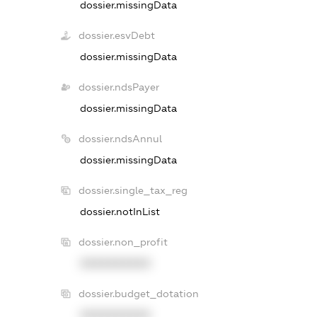
dossier.missingData
dossier.esvDebt
dossier.missingData
dossier.ndsPayer
dossier.missingData
dossier.ndsAnnul
dossier.missingData
dossier.single_tax_reg
dossier.notInList
dossier.non_profit
XXXXXXXXXX
dossier.budget_dotation
XXXXXXXXXX