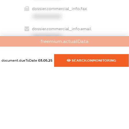
dossier.commercial_info.fax
XXXXXXXXXX
dossier.commercial_info.email
XXXXXXXXXX
freemium.actualData
dossier.commercial_info.website
XXXXXXXXXX
document.dueToDate
03.05.25
SEARCH.ONMONITORING
dossier.commercial_info.activity
XXXXXXXXXX
freemium.exampleText_1
freemium.exampleText_2
freemium.anonymousPerSearch2
FREEMIUM.DETAILS