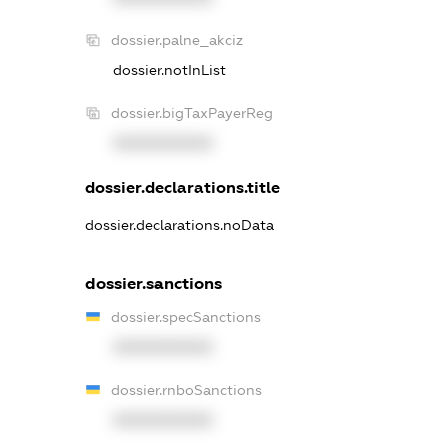
dossier.palne_akciz
dossier.notInList
dossier.bigTaxPayerReg
XXXXXXXXXX
dossier.declarations.title
dossier.declarations.noData
dossier.sanctions
dossier.specSanctions
XXXXXXXXXX
dossier.rnboSanctions
XXXXXXXXXX