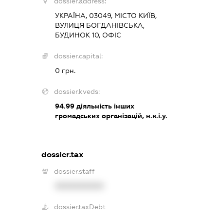
dossier.address:
УКРАЇНА, 03049, МІСТО КИЇВ,
ВУЛИЦЯ БОГДАНІВСЬКА,
БУДИНОК 10, ОФІС
dossier.capital:
0 грн.
dossier.kveds:
94.99
діяльність інших
громадських організацій, н.в.і.у.
dossier.tax
dossier.staff
XXXXXXXXXX
dossier.taxDebt