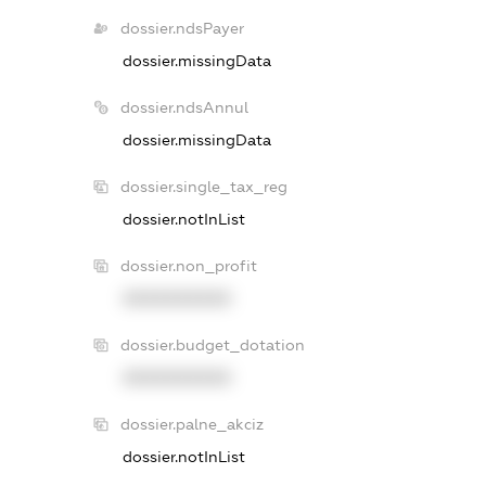
dossier.ndsPayer
dossier.missingData
dossier.ndsAnnul
dossier.missingData
dossier.single_tax_reg
dossier.notInList
dossier.non_profit
XXXXXXXXXX
dossier.budget_dotation
XXXXXXXXXX
dossier.palne_akciz
dossier.notInList