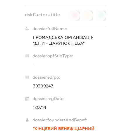
riskFactors.title
0
0
0
dossier.fullName:
ГРОМАДСЬКА ОРГАНІЗАЦІЯ
"ДІТИ - ДАРУНОК НЕБА"
dossier.opfSubType:
-
dossier.edrpo:
39309247
dossier.regDate:
17.07.14
dossier.foundersAndBenef:
"КІНЦЕВИЙ БЕНЕФІЦІАРНИЙ