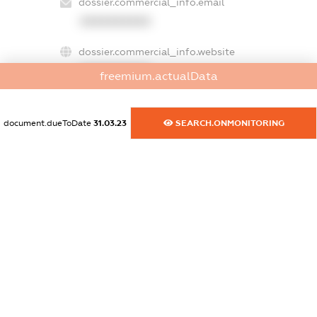
dossier.commercial_info.email
XXXXXXXXXX
dossier.commercial_info.website
XXXXXXXXXX
freemium.actualData
dossier.commercial_info.activity
XXXXXXXXXX
document.dueToDate
31.03.23
SEARCH.ONMONITORING
freemium.exampleText_1
freemium.exampleText_2
freemium.anonymousPerSearch2
FREEMIUM.DETAILS
FREEMIUM.REGISTER