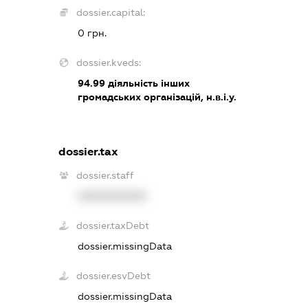
dossier.capital:
0 грн.
dossier.kveds:
94.99
діяльність інших
громадських організацій, н.в.і.у.
dossier.tax
dossier.staff
XXXXXXXXXX
dossier.taxDebt
dossier.missingData
dossier.esvDebt
dossier.missingData