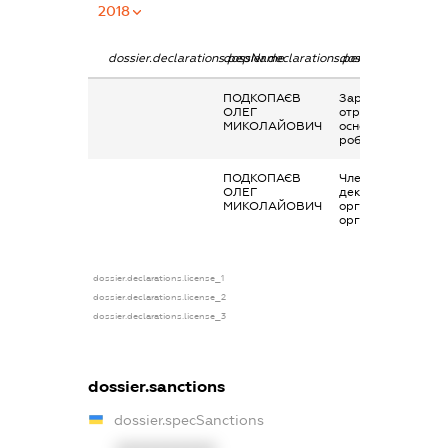
2018
dossier.declarations.pepName
dossier.declarations.personName
dossier.declaratio
ПОДКОПАЄВ
Заробітна плата
ОЛЕГ
отримана за
МИКОЛАЙОВИЧ
основним місцем
роботи
ПОДКОПАЄВ
Членство суб’єкта
ОЛЕГ
декларування в
МИКОЛАЙОВИЧ
організаціях та їх
органах
dossier.declarations.license_1
dossier.declarations.license_2
dossier.declarations.license_3
dossier.sanctions
dossier.specSanctions