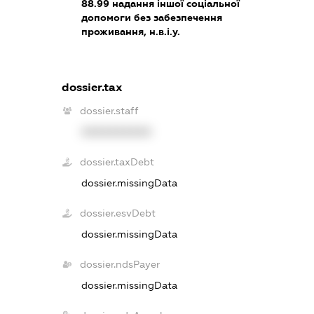
88.99
надання іншої соціальної
допомоги без забезпечення
проживання, н.в.і.у.
dossier.tax
dossier.staff
XXXXXXXXXX
dossier.taxDebt
dossier.missingData
dossier.esvDebt
dossier.missingData
dossier.ndsPayer
dossier.missingData