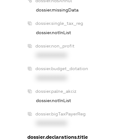
dossier.ndsAnnul
dossier.missingData
dossier.single_tax_reg
dossier.notInList
dossier.non_profit
XXXXXXXXXX
dossier.budget_dotation
XXXXXXXXXX
dossier.palne_akciz
dossier.notInList
dossier.bigTaxPayerReg
XXXXXXXXXX
dossier.declarations.title