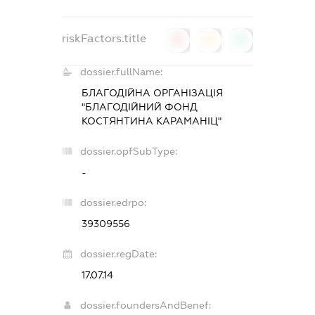
riskFactors.title
0
0
0
dossier.fullName:
БЛАГОДІЙНА ОРГАНІЗАЦІЯ
"БЛАГОДІЙНИЙ ФОНД
КОСТЯНТИНА КАРАМАНІЦ"
dossier.opfSubType:
-
dossier.edrpo:
39309556
dossier.regDate:
17.07.14
dossier.foundersAndBenef: