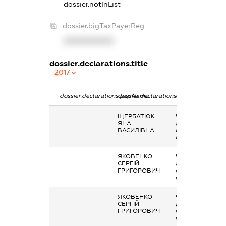
dossier.notInList
dossier.bigTaxPayerReg
XXXXXXXXXX
dossier.declarations.title
2017
dossier.declarations.pepName
dossier.declarations.personName
dossier.declarati
ЩЕРБАТЮК
Членство суб’єк
ЯНА
декларування в
ВАСИЛІВНА
організаціях та ї
органах
ЯКОВЕНКО
Членство суб’єк
СЕРГІЙ
декларування в
ГРИГОРОВИЧ
організаціях та ї
органах
ЯКОВЕНКО
Членство суб’єк
СЕРГІЙ
декларування в
ГРИГОРОВИЧ
організаціях та ї
органах