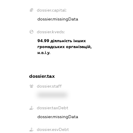
dossier.capital:
dossier.missingData
dossier.kveds:
94.99
діяльність інших
громадських організацій,
н.в.і.у.
dossier.tax
dossier.staff
XXXXXXXXXX
dossier.taxDebt
dossier.missingData
dossier.esvDebt