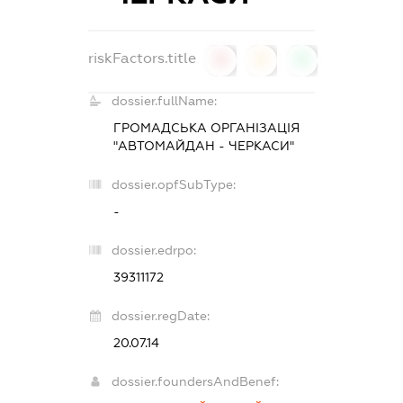
riskFactors.title
0
0
0
dossier.fullName:
ГРОМАДСЬКА ОРГАНІЗАЦІЯ
"АВТОМАЙДАН - ЧЕРКАСИ"
dossier.opfSubType:
-
dossier.edrpo:
39311172
dossier.regDate:
20.07.14
dossier.foundersAndBenef: