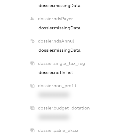
dossier.missingData
dossier.ndsPayer
dossier.missingData
dossier.ndsAnnul
dossier.missingData
dossier.single_tax_reg
dossier.notInList
dossier.non_profit
XXXXXXXXXX
dossier.budget_dotation
XXXXXXXXXX
dossier.palne_akciz