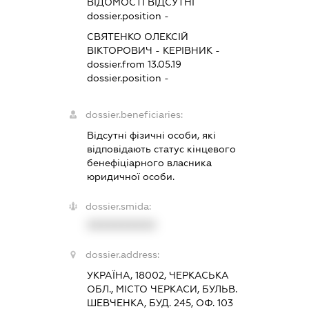
ВІДОМОСТІ ВІДСУТНІ
dossier.position -
СВЯТЕНКО ОЛЕКСІЙ
ВІКТОРОВИЧ
-
КЕРІВНИК
-
dossier.from 13.05.19
dossier.position -
dossier.beneficiaries:
Відсутні фізичні особи, які
відповідають статус кінцевого
бенефіціарного власника
юридичної особи.
dossier.smida:
XXXXXXXXXX
dossier.address:
УКРАЇНА, 18002, ЧЕРКАСЬКА
ОБЛ., МІСТО ЧЕРКАСИ, БУЛЬВ.
ШЕВЧЕНКА, БУД. 245, ОФ. 103