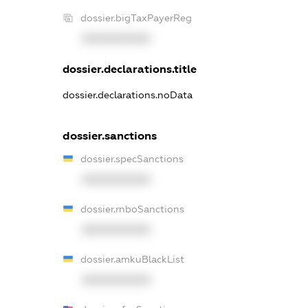
dossier.bigTaxPayerReg
XXXXXXXXXX
dossier.declarations.title
dossier.declarations.noData
dossier.sanctions
dossier.specSanctions
XXXXXXXXXX
dossier.rnboSanctions
XXXXXXXXXX
dossier.amkuBlackList
XXXXXXXXXX