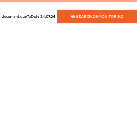
dossier.commercial_info.email
XXXXXXXXXX
document.dueToDate
24.07.24
SEARCH.ONMONITORING
dossier.commercial_info.website
XXXXXXXXXX
dossier.commercial_info.activity
XXXXXXXXXX
freemium.exampleText_1
freemium.exampleText_2
freemium.anonymousPerSearch2
FREEMIUM.DETAILS
FREEMIUM.REGISTER