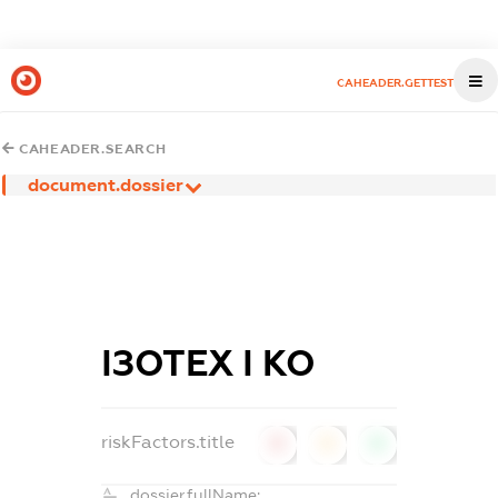
CAHEADER.GETTEST
CAHEADER.SEARCH
document.dossier
ІЗОТЕХ І КО
riskFactors.title
0
0
0
dossier.fullName: