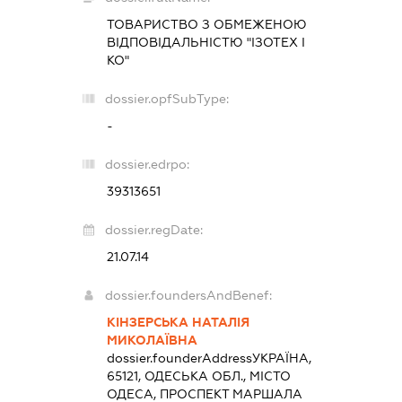
ТОВАРИСТВО З ОБМЕЖЕНОЮ
ВІДПОВІДАЛЬНІСТЮ "ІЗОТЕХ І
КО"
dossier.opfSubType:
-
dossier.edrpo:
39313651
dossier.regDate:
21.07.14
dossier.foundersAndBenef:
КІНЗЕРСЬКА НАТАЛІЯ
МИКОЛАЇВНА
dossier.founderAddress
УКРАЇНА,
65121, ОДЕСЬКА ОБЛ., МІСТО
ОДЕСА, ПРОСПЕКТ МАРШАЛА