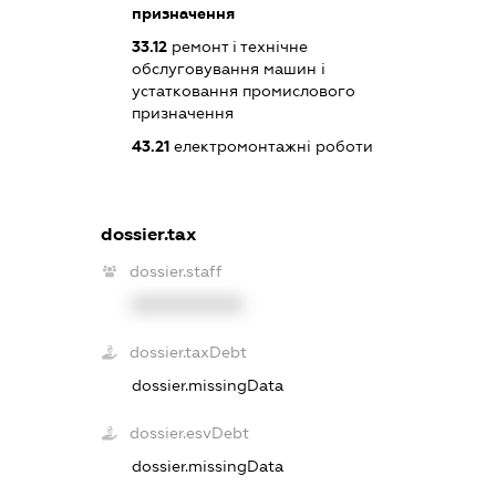
призначення
33.12
ремонт і технічне
обслуговування машин і
устатковання промислового
призначення
43.21
електромонтажні роботи
dossier.tax
dossier.staff
XXXXXXXXXX
dossier.taxDebt
dossier.missingData
dossier.esvDebt
dossier.missingData