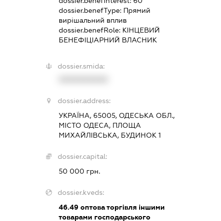
dossier.benefInterest:
60
dossier.benefType:
Прямий
вирішальний вплив
dossier.benefRole:
КІНЦЕВИЙ
БЕНЕФІЦІАРНИЙ ВЛАСНИК
dossier.smida:
XXXXXXXXXX
dossier.address:
УКРАЇНА, 65005, ОДЕСЬКА ОБЛ.,
МІСТО ОДЕСА, ПЛОЩА
МИХАЙЛІВСЬКА, БУДИНОК 1
dossier.capital:
50 000 грн.
dossier.kveds:
46.49
оптова торгівля іншими
товарами господарського