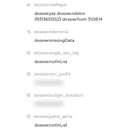
dossier.ndsPayer
dossier.yes
dossier.ndsInn
393136515523
dossier.from 31.08.14
dossier.ndsAnnul
dossier.missingData
dossier.single_tax_reg
dossier.notInList
dossier.non_profit
XXXXXXXXXX
dossier.budget_dotation
XXXXXXXXXX
dossier.palne_akciz
dossier.notInList