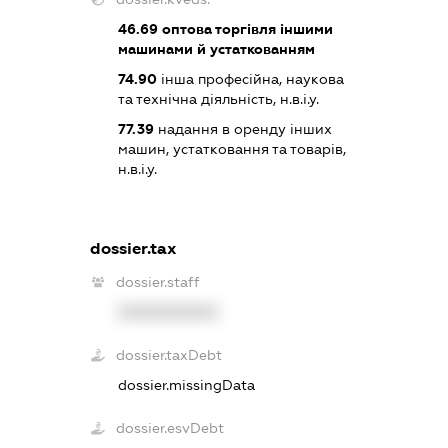
46.69
оптова торгівля іншими
машинами й устаткованням
74.90
інша професійна, наукова
та технічна діяльність, н.в.і.у.
77.39
надання в оренду інших
машин, устатковання та товарів,
н.в.і.у.
dossier.tax
dossier.staff
XXXXXXXXXX
dossier.taxDebt
dossier.missingData
dossier.esvDebt