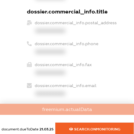
dossier.commercial_info.title
dossier.commercial_info.postal_address
XXXXXXXXXX
dossier.commercial_info.phone
XXXXXXXXXX
dossier.commercial_info.fax
XXXXXXXXXX
dossier.commercial_info.email
XXXXXXXXXX
dossier.commercial_info.website
freemium.actualData
XXXXXXXXXX
dossier.commercial_info.activity
document.dueToDate
21.03.25
SEARCH.ONMONITORING