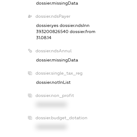
dossier.missingData
dossier.ndsPayer
dossier.yes
dossier.ndsInn
393200826540
dossier.from
31.08.14
dossier.ndsAnnul
dossier.missingData
dossier.single_tax_reg
dossier.notInList
dossier.non_profit
XXXXXXXXXX
dossier.budget_dotation
XXXXXXXXXX