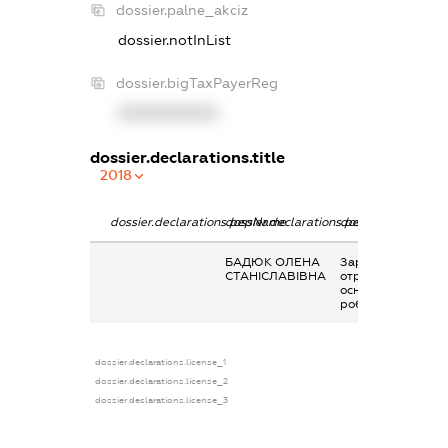
dossier.palne_akciz
dossier.notInList
dossier.bigTaxPayerReg
XXXXXXXXXX
dossier.declarations.title
2018
dossier.declarations.pepName
dossier.declarations.personName
dossier.declaratio
БАДЮК ОЛЕНА
Заробітна плата
СТАНІСЛАВІВНА
отримана за
основним місцем
роботи
dossier.declarations.license_1
dossier.declarations.license_2
dossier.declarations.license_3