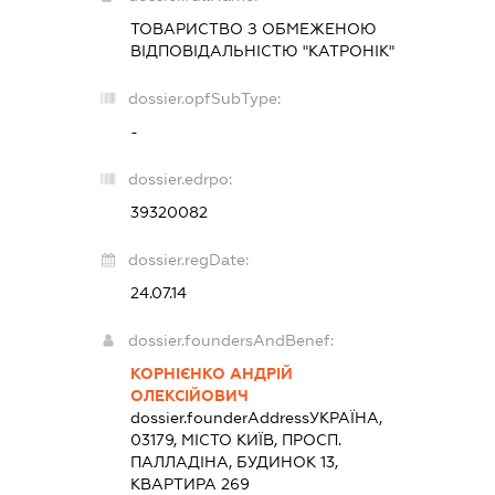
ТОВАРИСТВО З ОБМЕЖЕНОЮ
ВІДПОВІДАЛЬНІСТЮ "КАТРОНІК"
dossier.opfSubType:
-
dossier.edrpo:
39320082
dossier.regDate:
24.07.14
dossier.foundersAndBenef:
КОРНІЄНКО АНДРІЙ
ОЛЕКСІЙОВИЧ
dossier.founderAddress
УКРАЇНА,
03179, МІСТО КИЇВ, ПРОСП.
ПАЛЛАДІНА, БУДИНОК 13,
КВАРТИРА 269