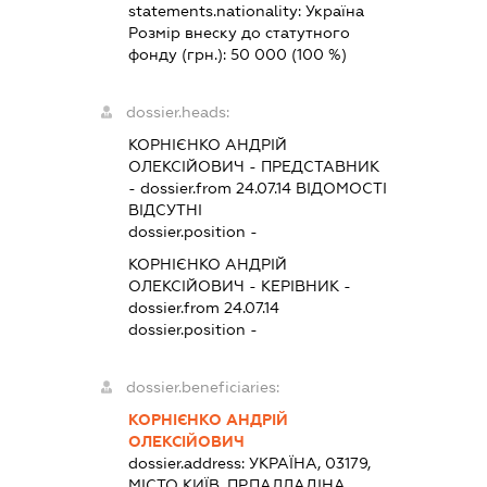
statements.nationality:
Україна
Розмір внеску до статутного
фонду (грн.):
50 000
(100 %)
dossier.heads:
КОРНІЄНКО АНДРІЙ
ОЛЕКСІЙОВИЧ
-
ПРЕДСТАВНИК
- dossier.from 24.07.14
ВІДОМОСТІ
ВІДСУТНІ
dossier.position -
КОРНІЄНКО АНДРІЙ
ОЛЕКСІЙОВИЧ
-
КЕРІВНИК
-
dossier.from 24.07.14
dossier.position -
dossier.beneficiaries:
КОРНІЄНКО АНДРІЙ
ОЛЕКСІЙОВИЧ
dossier.address:
УКРАЇНА, 03179,
МІСТО КИЇВ, ПР.ПАЛЛАДІНА