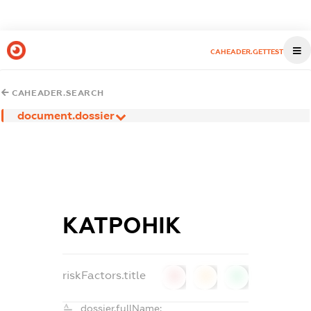
CAHEADER.GETTEST
CAHEADER.SEARCH
document.dossier
КАТРОНІК
riskFactors.title
0
0
0
dossier.fullName: