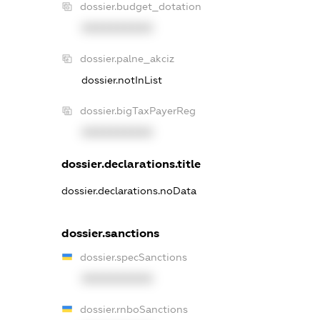
dossier.budget_dotation
XXXXXXXXXX
dossier.palne_akciz
dossier.notInList
dossier.bigTaxPayerReg
XXXXXXXXXX
dossier.declarations.title
dossier.declarations.noData
dossier.sanctions
dossier.specSanctions
XXXXXXXXXX
dossier.rnboSanctions