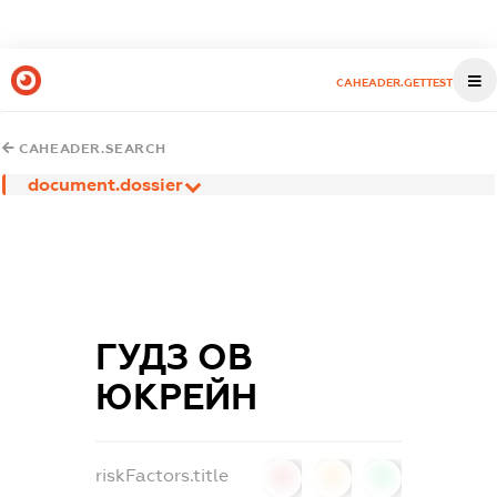
CAHEADER.GETTEST
CAHEADER.SEARCH
document.dossier
ГУДЗ ОВ
ЮКРЕЙН
riskFactors.title
0
0
0