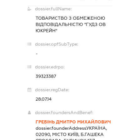
dossier.fullName:
ТОВАРИСТВО З ОБМЕЖЕНОЮ
ВІДПОВІДАЛЬНІСТЮ "ГУДЗ ОВ
ЮКРЕЙН"
dossier.opfSubType:
-
dossier.edrpo:
39323387
dossier.regDate:
28.07.14
dossier.foundersAndBenef:
ГРЕБІНЬ ДМИТРО МИХАЙЛОВИЧ
dossier.founderAddress
УКРАЇНА,
02090, МІСТО КИЇВ, Б.ГАШЕКА