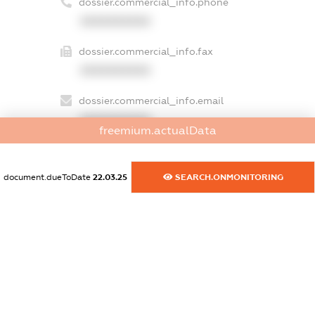
dossier.commercial_info.phone
XXXXXXXXXX
dossier.commercial_info.fax
XXXXXXXXXX
dossier.commercial_info.email
XXXXXXXXXX
freemium.actualData
dossier.commercial_info.website
XXXXXXXXXX
document.dueToDate
22.03.25
SEARCH.ONMONITORING
dossier.commercial_info.activity
XXXXXXXXXX
freemium.exampleText_1
freemium.exampleText_2
freemium.anonymousPerSearch2