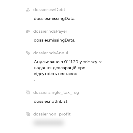
dossier.esvDebt
dossier.missingData
dossier.ndsPayer
dossier.missingData
dossier.ndsAnnul
Анульовано з 01.11.20 у зв'язку з:
надання декларацiй про
вiдсутнiсть поставок
.
dossier.single_tax_reg
dossier.notInList
dossier.non_profit
XXXXXXXXXX