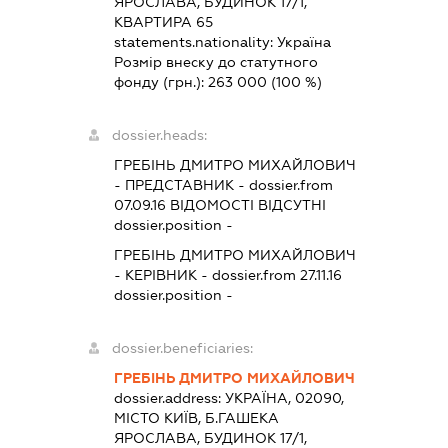
ЯРОСЛАВА, БУДИНОК 17/1,
КВАРТИРА 65
statements.nationality:
Україна
Розмір внеску до статутного
фонду (грн.):
263 000
(100 %)
dossier.heads:
ГРЕБІНЬ ДМИТРО МИХАЙЛОВИЧ
-
ПРЕДСТАВНИК
- dossier.from
07.09.16
ВІДОМОСТІ ВІДСУТНІ
dossier.position -
ГРЕБІНЬ ДМИТРО МИХАЙЛОВИЧ
-
КЕРІВНИК
- dossier.from 27.11.16
dossier.position -
dossier.beneficiaries:
ГРЕБІНЬ ДМИТРО МИХАЙЛОВИЧ
dossier.address:
УКРАЇНА, 02090,
МІСТО КИЇВ, Б.ГАШЕКА
ЯРОСЛАВА, БУДИНОК 17/1,