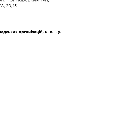
Л., ЧОРТКІВСЬКИЙ Р-Н,
, 20, 13
дських організацій, н. в. і. у.