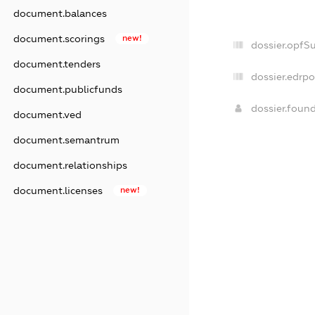
document.balances
document.scorings
new!
dossier.opfS
document.tenders
dossier.edrpo
document.publicfunds
dossier.foun
document.ved
document.semantrum
document.relationships
document.licenses
new!