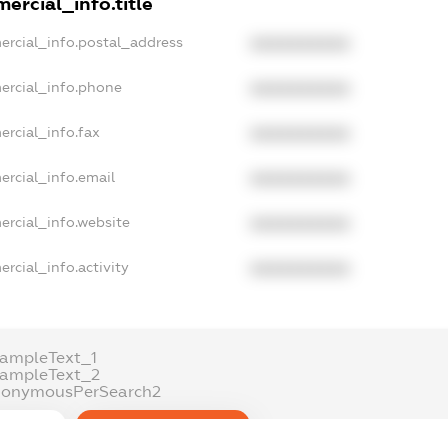
ercial_info.title
ercial_info.postal_address
XXXXXXXXXX
ercial_info.phone
XXXXXXXXXX
ercial_info.fax
XXXXXXXXXX
ercial_info.email
XXXXXXXXXX
ercial_info.website
XXXXXXXXXX
rcial_info.activity
XXXXXXXXXX
ampleText_1
xampleText_2
nonymousPerSearch2
DETAILS
FREEMIUM.REGISTER