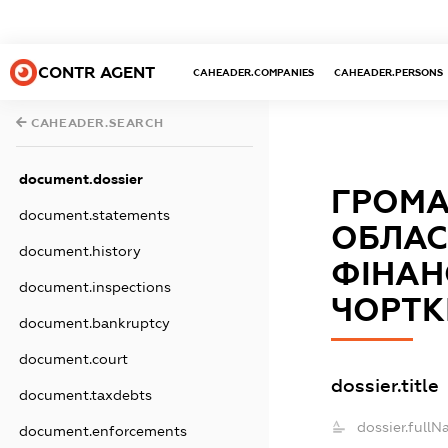
CONTR AGENT
CAHEADER.COMPANIES
CAHEADER.PERSONS
CAHEADER.SEARCH
document.dossier
ГРОМА
document.statements
ОБЛАС
document.history
ФІНАН
document.inspections
ЧОРТК
document.bankruptcy
document.court
dossier.title
document.taxdebts
dossier.fullN
document.enforcements