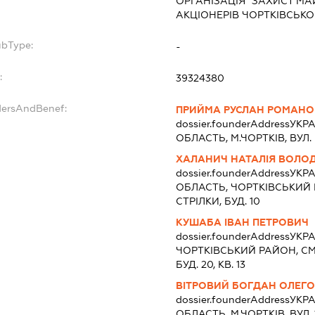
ОРГАНІЗАЦІЯ "ЗАХИСТ М
АКЦІОНЕРІВ ЧОРТКІВСЬК
ubType:
-
:
39324380
dersAndBenef:
ПРИЙМА РУСЛАН РОМАН
dossier.founderAddress
УКРА
ОБЛАСТЬ, М.ЧОРТКIВ, ВУЛ. 
ХАЛАНИЧ НАТАЛІЯ ВОЛО
dossier.founderAddress
УКРА
ОБЛАСТЬ, ЧОРТКIВСЬКИЙ Р
СТРІЛКИ, БУД. 10
КУШАБА ІВАН ПЕТРОВИЧ
dossier.founderAddress
УКРА
ЧОРТКIВСЬКИЙ РАЙОН, СМ
БУД. 20, КВ. 13
ВІТРОВИЙ БОГДАН ОЛЕГ
dossier.founderAddress
УКРА
ОБЛАСТЬ, М.ЧОРТКIВ, ВУЛ. 