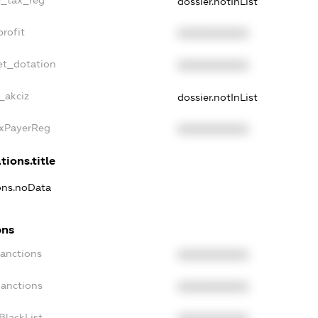
e_tax_reg
dossier.notInList
rofit
XXXXXXXXXX
et_dotation
XXXXXXXXXX
_akciz
dossier.notInList
axPayerReg
XXXXXXXXXX
tions.title
ions.noData
ons
Sanctions
XXXXXXXXXX
Sanctions
XXXXXXXXXX
BlackList