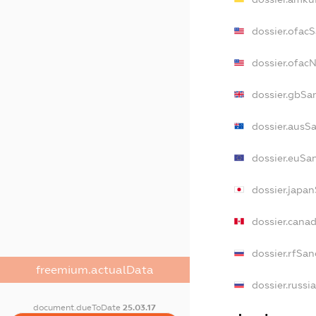
dossier.ofac
dossier.ofa
dossier.gbSa
dossier.ausS
dossier.euSa
dossier.japa
dossier.cana
dossier.rfSan
freemium.actualData
dossier.russi
document.dueToDate
25.03.17