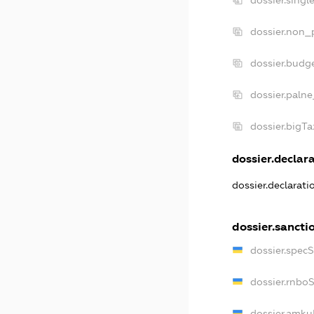
dossier.singl
dossier.non_p
dossier.budg
dossier.palne
dossier.bigT
dossier.declara
dossier.declarat
dossier.sancti
dossier.spec
dossier.rnbo
dossier.amku