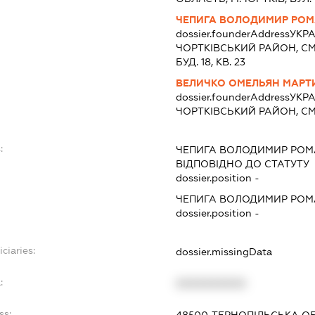
ЧЕПИГА ВОЛОДИМИР РО
dossier.founderAddress
УКРА
ЧОРТКIВСЬКИЙ РАЙОН, СМ
БУД. 18, КВ. 23
ВЕЛИЧКО ОМЕЛЬЯН МАР
dossier.founderAddress
УКРА
ЧОРТКIВСЬКИЙ РАЙОН, СМТ. 
:
ЧЕПИГА ВОЛОДИМИР РО
ВІДПОВІДНО ДО СТАТУТУ
dossier.position -
ЧЕПИГА ВОЛОДИМИР РО
dossier.position -
ciaries:
dossier.missingData
:
XXXXXXXXXX
ss: