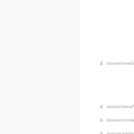
dossier.heads
dossier.benefi
dossier.smida
dossier.addre