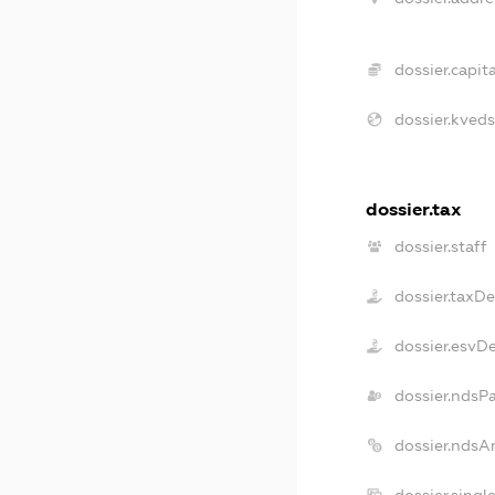
dossier.capita
dossier.kveds
dossier.tax
dossier.staff
dossier.taxD
dossier.esvD
dossier.ndsP
dossier.ndsA