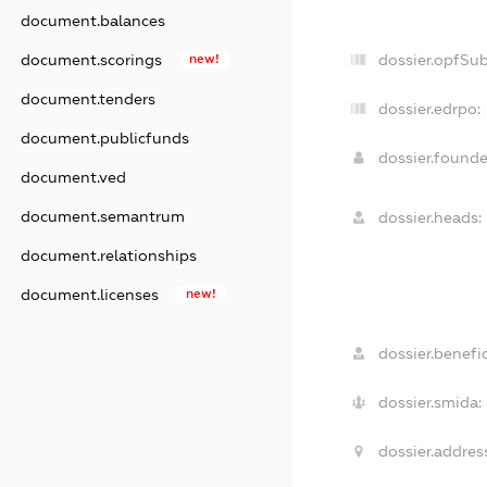
document.balances
document.scorings
new!
dossier.opfSu
document.tenders
dossier.edrpo:
document.publicfunds
dossier.found
document.ved
document.semantrum
dossier.heads:
document.relationships
document.licenses
new!
dossier.benefic
dossier.smida:
dossier.addres