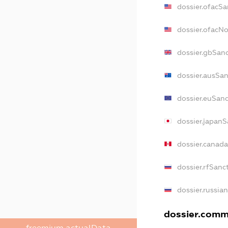
dossier.ofacSa
dossier.ofacN
dossier.gbSan
dossier.ausSa
dossier.euSan
dossier.japanS
dossier.canad
dossier.rfSanc
dossier.russia
dossier.comme
freemium.actualData