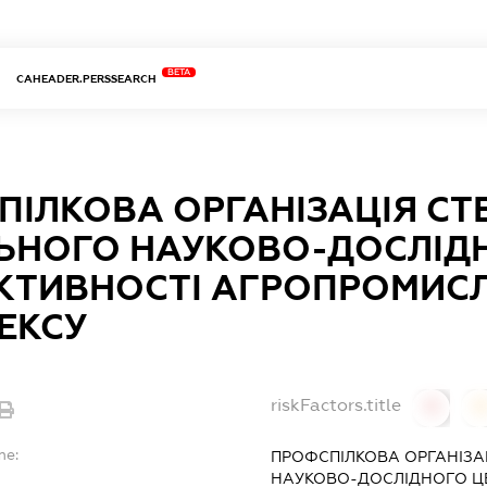
BETA
CAHEADER.PERSSEARCH
ПІЛКОВА ОРГАНІЗАЦІЯ С
ЬНОГО НАУКОВО-ДОСЛІД
КТИВНОСТІ АГРОПРОМИС
ЕКСУ
riskFactors.title
0
0
me:
ПРОФСПІЛКОВА ОРГАНІЗ
НАУКОВО-ДОСЛІДНОГО Ц