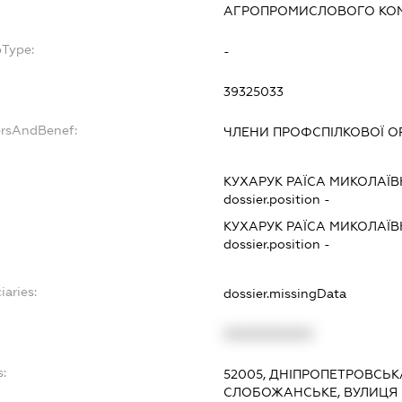
АГРОПРОМИСЛОВОГО КО
bType:
-
39325033
ersAndBenef:
ЧЛЕНИ ПРОФСПІЛКОВОЇ ОРГ
КУХАРУК РАЇСА МИКОЛАЇ
dossier.position -
КУХАРУК РАЇСА МИКОЛАЇ
dossier.position -
iaries:
dossier.missingData
XXXXXXXXXX
s:
52005, ДНІПРОПЕТРОВСЬКА
СЛОБОЖАНСЬКЕ, ВУЛИЦЯ 