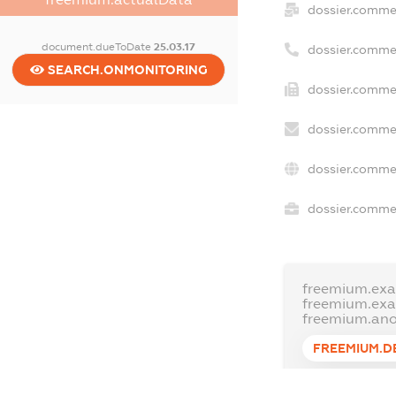
dossier.comme
document.dueToDate
25.03.17
dossier.comme
SEARCH.ONMONITORING
dossier.commer
dossier.commer
dossier.commer
dossier.commer
freemium.exa
freemium.ex
freemium.an
FREEMIUM.D