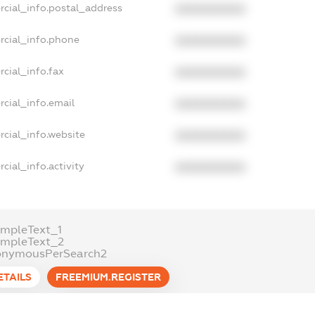
rcial_info.postal_address
XXXXXXXXXX
rcial_info.phone
XXXXXXXXXX
cial_info.fax
XXXXXXXXXX
cial_info.email
XXXXXXXXXX
cial_info.website
XXXXXXXXXX
cial_info.activity
XXXXXXXXXX
mpleText_1
ampleText_2
onymousPerSearch2
ETAILS
FREEMIUM.REGISTER