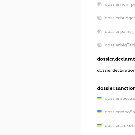
dossier.non_pr
dossier.budge
dossier.palne_
dossier.bigTa
dossier.declarat
dossier.declaratio
dossier.sanctio
dossier.specSa
dossier.rnboS
dossier.amkuB