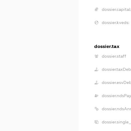
dossier.capital:
dossier.kveds:
dossier.tax
dossier.staff
dossier.taxDeb
dossier.esvDe
dossier.ndsPay
dossier.ndsAn
dossier.single