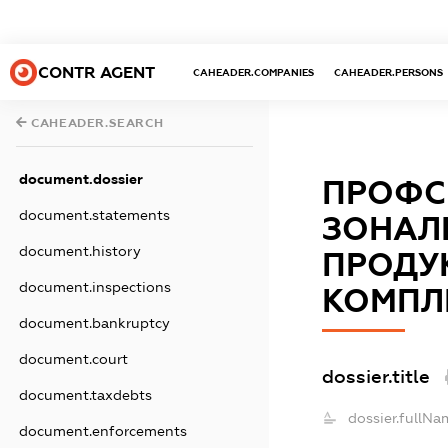
CONTR AGENT
CAHEADER.COMPANIES
CAHEADER.PERSONS
CAHEADER.SEARCH
document.dossier
ПРОФС
document.statements
ЗОНАЛ
document.history
ПРОДУ
document.inspections
КОМПЛ
document.bankruptcy
document.court
dossier.title
document.taxdebts
dossier.fullNa
document.enforcements