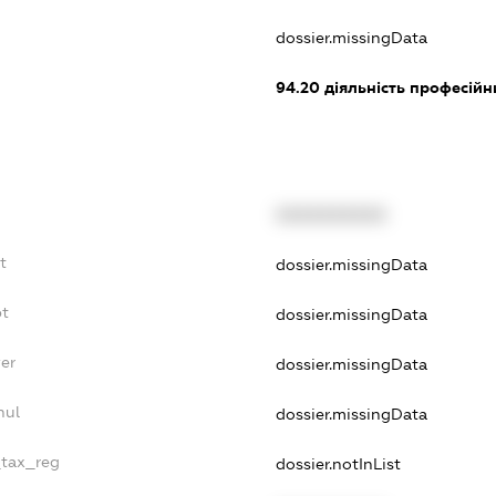
dossier.missingData
94.20
діяльність професійн
XXXXXXXXXX
t
dossier.missingData
bt
dossier.missingData
er
dossier.missingData
nul
dossier.missingData
_tax_reg
dossier.notInList