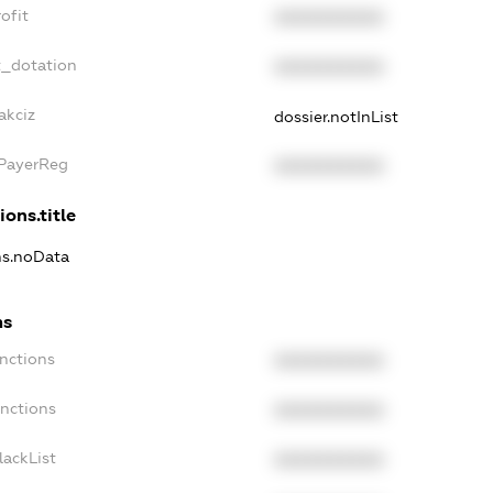
ofit
XXXXXXXXXX
t_dotation
XXXXXXXXXX
akciz
dossier.notInList
xPayerReg
XXXXXXXXXX
ions.title
ns.noData
ns
nctions
XXXXXXXXXX
anctions
XXXXXXXXXX
lackList
XXXXXXXXXX