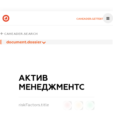
CAHEADER.GETTEST
CAHEADER.SEARCH
document.dossier
АКТИВ
МЕНЕДЖМЕНТС
riskFactors.title
0
0
0