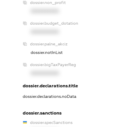
dossier.non_profit
XXXXXXXXXX
dossier.budget_dotation
XXXXXXXXXX
dossier.palne_akciz
dossier.notInList
dossier.bigTaxPayerReg
XXXXXXXXXX
dossier.declarations.title
dossier.declarations.noData
dossier.sanctions
dossier.specSanctions