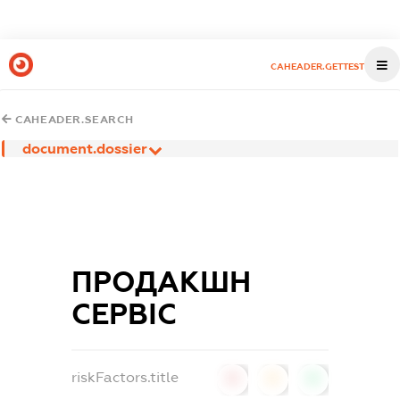
CAHEADER.GETTEST
CAHEADER.SEARCH
document.dossier
ПРОДАКШН
СЕРВІС
riskFactors.title
0
0
0