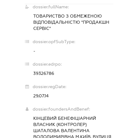
dossier.fullName:
ТОВАРИСТВО З ОБМЕЖЕНОЮ
ВІДПОВІДАЛЬНІСТЮ "ПРОДАКШН
СЕРВІС"
dossier.opfSubType:
-
dossier.edrpo:
39326786
dossier.regDate:
29.07.14
dossier.foundersAndBenef:
КІНЦЕВИЙ БЕНЕФІЦІАРНИЙ
ВЛАСНИК (КОНТРОЛЕР)
ШАТАЛОВА ВАЛЕНТИНА
ВОЛОДИМИРІВНА М.КИЇВ, ВУЛИЦЯ