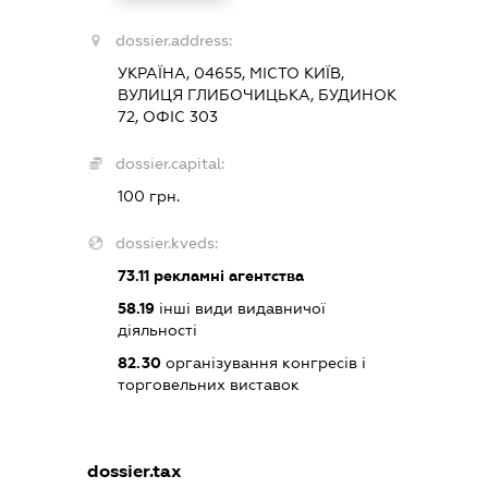
dossier.address:
УКРАЇНА, 04655, МІСТО КИЇВ,
ВУЛИЦЯ ГЛИБОЧИЦЬКА, БУДИНОК
72, ОФІС 303
dossier.capital:
100 грн.
dossier.kveds:
73.11
рекламні агентства
58.19
інші види видавничої
діяльності
82.30
організування конгресів і
торговельних виставок
dossier.tax