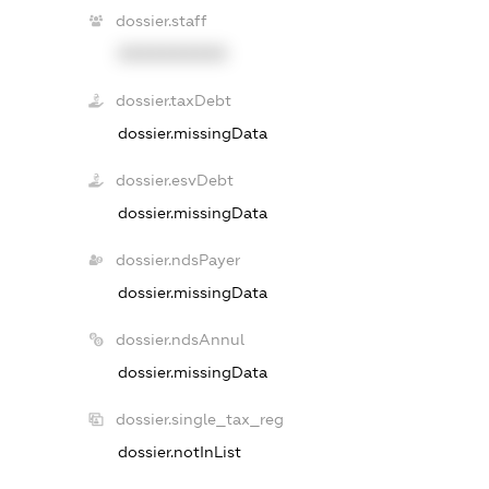
dossier.staff
XXXXXXXXXX
dossier.taxDebt
dossier.missingData
dossier.esvDebt
dossier.missingData
dossier.ndsPayer
dossier.missingData
dossier.ndsAnnul
dossier.missingData
dossier.single_tax_reg
dossier.notInList