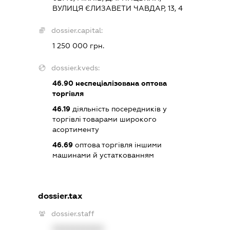
ВУЛИЦЯ ЄЛИЗАВЕТИ ЧАВДАР, 13, 4
dossier.capital:
1 250 000 грн.
dossier.kveds:
46.90
неспеціалізована оптова
торгівля
46.19
діяльність посередників у
торгівлі товарами широкого
асортименту
46.69
оптова торгівля іншими
машинами й устаткованням
dossier.tax
dossier.staff
XXXXXXXXXX