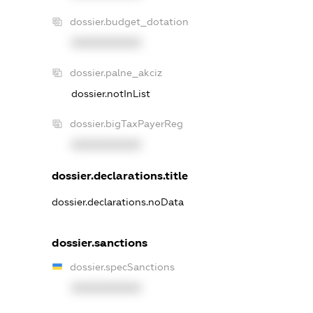
dossier.budget_dotation
XXXXXXXXXX
dossier.palne_akciz
dossier.notInList
dossier.bigTaxPayerReg
XXXXXXXXXX
dossier.declarations.title
dossier.declarations.noData
dossier.sanctions
dossier.specSanctions
XXXXXXXXXX