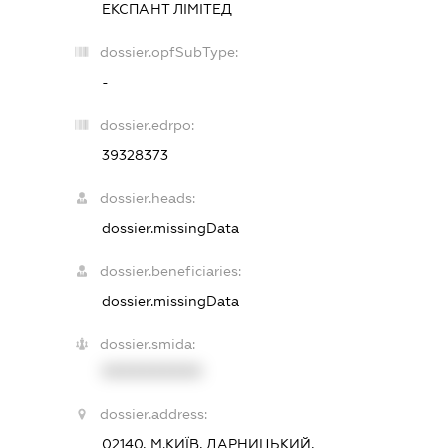
ЕКСПАНТ ЛІМІТЕД
dossier.opfSubType:
-
dossier.edrpo:
39328373
dossier.heads:
dossier.missingData
dossier.beneficiaries:
dossier.missingData
dossier.smida:
XXXXXXXXXX
dossier.address:
02140, М.КИЇВ, ДАРНИЦЬКИЙ,