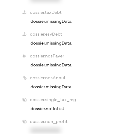
dossier.taxDebt
dossier.missingData
dossier.esvDebt
dossier.missingData
dossier.ndsPayer
dossier.missingData
dossier.ndsAnnul
dossier.missingData
dossier.single_tax_reg
dossier.notInList
dossier.non_profit
XXXXXXXXXX