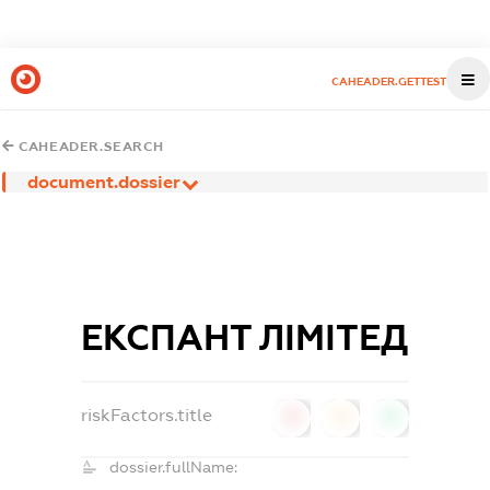
CAHEADER.GETTEST
CAHEADER.SEARCH
document.dossier
ЕКСПАНТ ЛІМІТЕД
riskFactors.title
0
0
0
dossier.fullName: