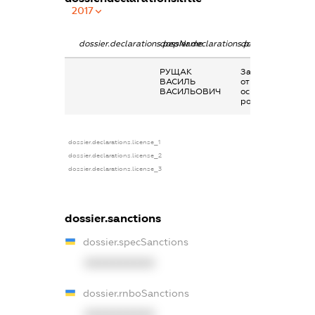
2017
dossier.declarations.pepName
dossier.declarations.personName
dossier.declaratio
РУЩАК
Заробітна плата
ВАСИЛЬ
отримана за
ВАСИЛЬОВИЧ
основним місцем
роботи
dossier.declarations.license_1
dossier.declarations.license_2
dossier.declarations.license_3
dossier.sanctions
dossier.specSanctions
XXXXXXXXXX
dossier.rnboSanctions
XXXXXXXXXX