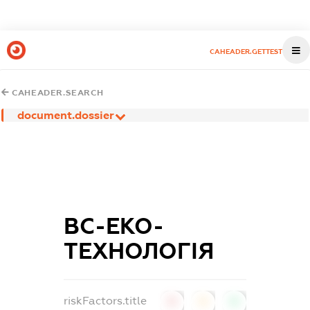
CAHEADER.GETTEST
CAHEADER.SEARCH
document.dossier
ВС-ЕКО-
ТЕХНОЛОГІЯ
riskFactors.title
0
0
0