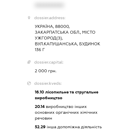
XXXXXXXXXX
dossier.address:
УКРАЇНА, 88000,
ЗАКАРПАТСЬКА ОБЛ., МІСТО
УЖГОРОД(З),
ВУЛ.КАПУШАНСЬКА, БУДИНОК
136 Г
dossier.capital:
2 000 грн.
dossier.kveds:
16.10
лісопильне та стругальне
виробництво
20.14
виробництво інших
основних органічних хімічних
речовин
52.29
інша допоміжна діяльність