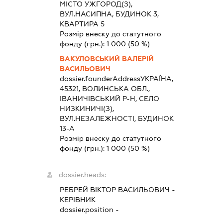
МІСТО УЖГОРОД(З),
ВУЛ.НАСИПНА, БУДИНОК 3,
КВАРТИРА 5
Розмір внеску до статутного
фонду (грн.):
1 000
(50 %)
ВАКУЛОВСЬКИЙ ВАЛЕРІЙ
ВАСИЛЬОВИЧ
dossier.founderAddress
УКРАЇНА,
45321, ВОЛИНСЬКА ОБЛ.,
ІВАНИЧІВСЬКИЙ Р-Н, СЕЛО
НИЗКИНИЧІ(З),
ВУЛ.НЕЗАЛЕЖНОСТІ, БУДИНОК
13-А
Розмір внеску до статутного
фонду (грн.):
1 000
(50 %)
dossier.heads:
РЕБРЕЙ ВІКТОР ВАСИЛЬОВИЧ
-
КЕРІВНИК
dossier.position -