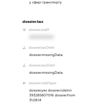
у сфері транспорту
dossier.tax
dossier.staff
XXXXXXXXXX
dossier.taxDebt
dossier.missingData
dossier.esvDebt
dossier.missingData
dossier.ndsPayer
dossier.yes
dossier.ndsInn
393285807016
dossier.from
31.08.14