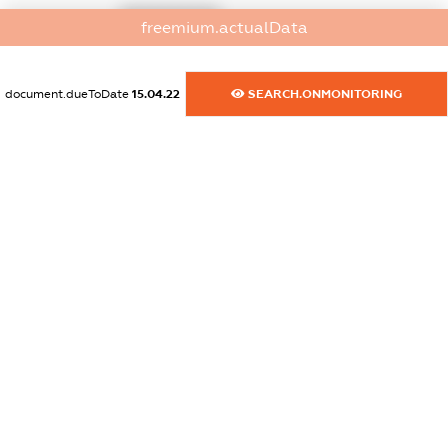
XXXXXXXXXX
freemium.actualData
dossier.commercial_info.fax
XXXXXXXXXX
document.dueToDate
15.04.22
SEARCH.ONMONITORING
dossier.commercial_info.email
XXXXXXXXXX
dossier.commercial_info.website
XXXXXXXXXX
dossier.commercial_info.activity
XXXXXXXXXX
freemium.exampleText_1
freemium.exampleText_2
freemium.anonymousPerSearch2