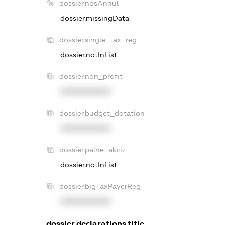
dossier.ndsAnnul
dossier.missingData
dossier.single_tax_reg
dossier.notInList
dossier.non_profit
XXXXXXXXXX
dossier.budget_dotation
XXXXXXXXXX
dossier.palne_akciz
dossier.notInList
dossier.bigTaxPayerReg
XXXXXXXXXX
dossier.declarations.title