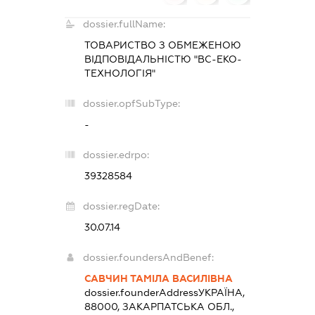
dossier.fullName:
ТОВАРИСТВО З ОБМЕЖЕНОЮ
ВІДПОВІДАЛЬНІСТЮ "ВС-ЕКО-
ТЕХНОЛОГІЯ"
dossier.opfSubType:
-
dossier.edrpo:
39328584
dossier.regDate:
30.07.14
dossier.foundersAndBenef:
САВЧИН ТАМІЛА ВАСИЛІВНА
dossier.founderAddress
УКРАЇНА,
88000, ЗАКАРПАТСЬКА ОБЛ.,