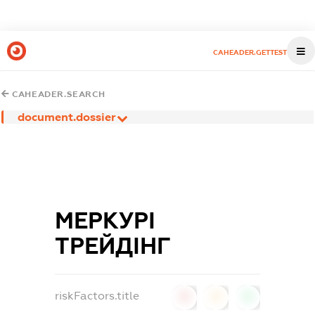
CAHEADER.GETTEST
CAHEADER.SEARCH
document.dossier
МЕРКУРІ
ТРЕЙДІНГ
riskFactors.title
0
0
0