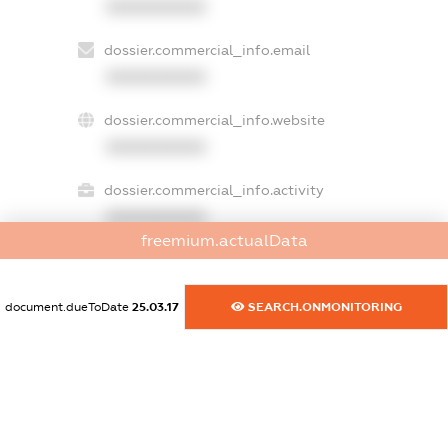
XXXXXXXXXX
dossier.commercial_info.email
XXXXXXXXXX
dossier.commercial_info.website
XXXXXXXXXX
dossier.commercial_info.activity
XXXXXXXXXX
freemium.actualData
freemium.exampleText_1
document.dueToDate
25.03.17
SEARCH.ONMONITORING
freemium.exampleText_2
freemium.anonymousPerSearch2
FREEMIUM.DETAILS
FREEMIUM.REGISTER