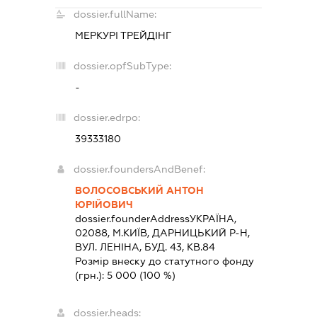
dossier.fullName:
МЕРКУРІ ТРЕЙДІНГ
dossier.opfSubType:
-
dossier.edrpo:
39333180
dossier.foundersAndBenef:
ВОЛОСОВСЬКИЙ АНТОН
ЮРІЙОВИЧ
dossier.founderAddress
УКРАЇНА,
02088, М.КИЇВ, ДАРНИЦЬКИЙ Р-Н,
ВУЛ. ЛЕНІНА, БУД. 43, КВ.84
Розмір внеску до статутного фонду
(грн.):
5 000
(100 %)
dossier.heads: