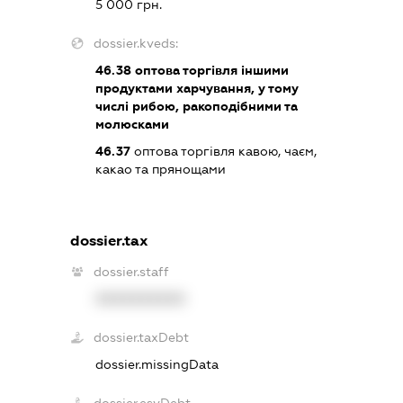
5 000 грн.
dossier.kveds:
46.38
оптова торгівля іншими
продуктами харчування, у тому
числі рибою, ракоподібними та
молюсками
46.37
оптова торгівля кавою, чаєм,
какао та прянощами
dossier.tax
dossier.staff
XXXXXXXXXX
dossier.taxDebt
dossier.missingData
dossier.esvDebt