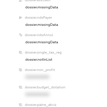
dossier.missingData
dossier.ndsPayer
dossier.missingData
dossier.ndsAnnul
dossier.missingData
dossier.single_tax_reg
dossier.notInList
dossier.non_profit
XXXXXXXXXX
dossier.budget_dotation
XXXXXXXXXX
dossier.palne_akciz