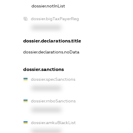
dossier.notInList
dossier.bigTaxPayerReg
XXXXXXXXXX
dossier.declarations.title
dossier.declarations.noData
dossier.sanctions
dossier.specSanctions
XXXXXXXXXX
dossier.rnboSanctions
XXXXXXXXXX
dossier.amkuBlackList
XXXXXXXXXX