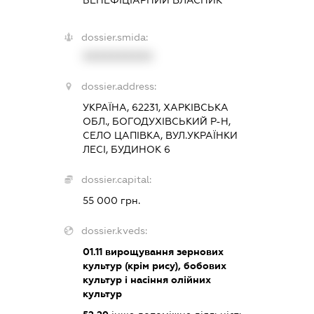
БЕНЕФІЦІАРНИЙ ВЛАСНИК
dossier.smida:
XXXXXXXXXX
dossier.address:
УКРАЇНА, 62231, ХАРКІВСЬКА
ОБЛ., БОГОДУХІВСЬКИЙ Р-Н,
СЕЛО ЦАПІВКА, ВУЛ.УКРАЇНКИ
ЛЕСІ, БУДИНОК 6
dossier.capital:
55 000 грн.
dossier.kveds:
01.11
вирощування зернових
культур (крім рису), бобових
культур і насіння олійних
культур