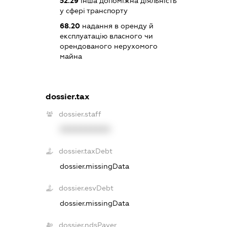
52.29
інша допоміжна діяльність
у сфері транспорту
68.20
надання в оренду й
експлуатацію власного чи
орендованого нерухомого
майна
dossier.tax
dossier.staff
XXXXXXXXXX
dossier.taxDebt
dossier.missingData
dossier.esvDebt
dossier.missingData
dossier.ndsPayer