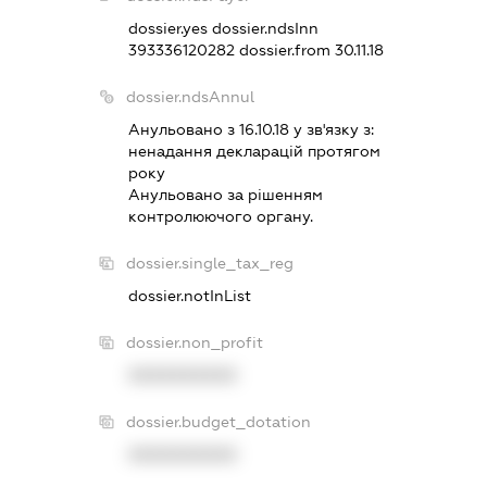
dossier.yes
dossier.ndsInn
393336120282
dossier.from 30.11.18
dossier.ndsAnnul
Анульовано з 16.10.18 у зв'язку з:
ненадання декларацiй протягом
року
Анульовано за рiшенням
контролюючого органу.
dossier.single_tax_reg
dossier.notInList
dossier.non_profit
XXXXXXXXXX
dossier.budget_dotation
XXXXXXXXXX