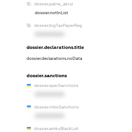
dossier.palne_akciz
dossier.notInList
dossier.bigTaxPayerReg
XXXXXXXXXX
dossier.declarations.title
dossier.declarations.noData
dossier.sanctions
dossier.specSanctions
XXXXXXXXXX
dossier.rnboSanctions
XXXXXXXXXX
dossier.amkuBlackList