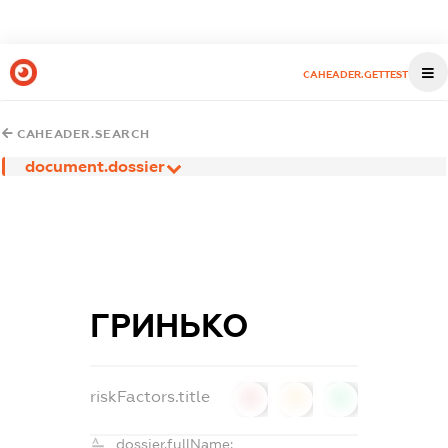
CAHEADER.GETTEST
CAHEADER.SEARCH
document.dossier
ГРИНЬКО
riskFactors.title
0
0
0
dossier.fullName: