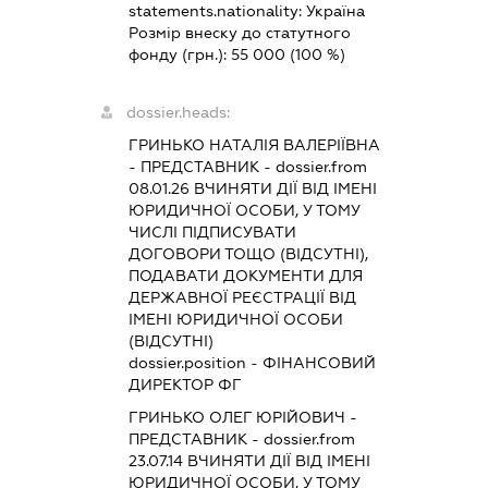
statements.nationality:
Україна
Розмір внеску до статутного
фонду (грн.):
55 000
(100 %)
dossier.heads:
ГРИНЬКО НАТАЛІЯ ВАЛЕРІЇВНА
-
ПРЕДСТАВНИК
- dossier.from
08.01.26
ВЧИНЯТИ ДІЇ ВІД ІМЕНІ
ЮРИДИЧНОЇ ОСОБИ, У ТОМУ
ЧИСЛІ ПІДПИСУВАТИ
ДОГОВОРИ ТОЩО (ВІДСУТНІ),
ПОДАВАТИ ДОКУМЕНТИ ДЛЯ
ДЕРЖАВНОЇ РЕЄСТРАЦІЇ ВІД
ІМЕНІ ЮРИДИЧНОЇ ОСОБИ
(ВІДСУТНІ)
dossier.position - ФІНАНСОВИЙ
ДИРЕКТОР ФГ
ГРИНЬКО ОЛЕГ ЮРІЙОВИЧ
-
ПРЕДСТАВНИК
- dossier.from
23.07.14
ВЧИНЯТИ ДІЇ ВІД ІМЕНІ
ЮРИДИЧНОЇ ОСОБИ, У ТОМУ