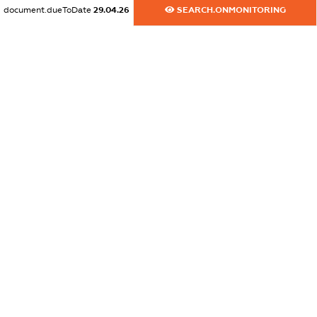
dossier.commercial_info.fax
document.dueToDate
29.04.26
SEARCH.ONMONITORING
XXXXXXXXXX
dossier.commercial_info.email
XXXXXXXXXX
dossier.commercial_info.website
XXXXXXXXXX
dossier.commercial_info.activity
XXXXXXXXXX
freemium.exampleText_1
freemium.exampleText_2
freemium.anonymousPerSearch2
FREEMIUM.DETAILS
FREEMIUM.REGISTER