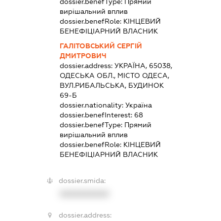
dossier.benefType:
Прямий
вирішальний вплив
dossier.benefRole:
КІНЦЕВИЙ
БЕНЕФІЦІАРНИЙ ВЛАСНИК
ГАЛІТОВСЬКИЙ СЕРГІЙ
ДМИТРОВИЧ
dossier.address:
УКРАЇНА, 65038,
ОДЕСЬКА ОБЛ., МІСТО ОДЕСА,
ВУЛ.РИБАЛЬСЬКА, БУДИНОК
69-Б
dossier.nationality:
Україна
dossier.benefInterest:
68
dossier.benefType:
Прямий
вирішальний вплив
dossier.benefRole:
КІНЦЕВИЙ
БЕНЕФІЦІАРНИЙ ВЛАСНИК
dossier.smida:
XXXXXXXXXX
dossier.address: