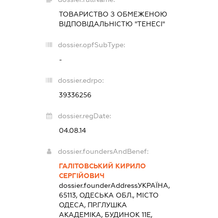
ТОВАРИСТВО З ОБМЕЖЕНОЮ
ВІДПОВІДАЛЬНІСТЮ "ТЕНЕСІ"
dossier.opfSubType:
-
dossier.edrpo:
39336256
dossier.regDate:
04.08.14
dossier.foundersAndBenef:
ГАЛІТОВСЬКИЙ КИРИЛО
СЕРГІЙОВИЧ
dossier.founderAddress
УКРАЇНА,
65113, ОДЕСЬКА ОБЛ., МІСТО
ОДЕСА, ПР.ГЛУШКА
АКАДЕМІКА, БУДИНОК 11Е,