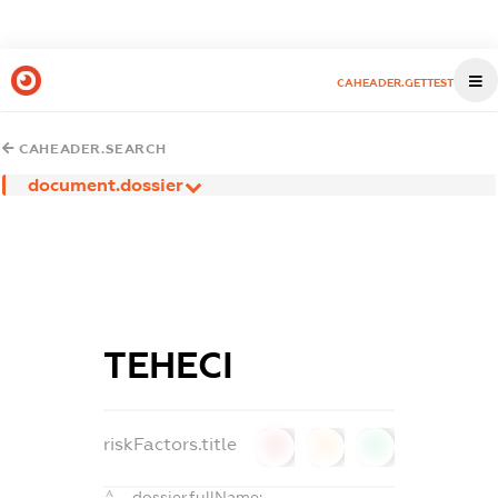
CAHEADER.GETTEST
CAHEADER.SEARCH
document.dossier
ТЕНЕСІ
riskFactors.title
0
0
0
dossier.fullName: