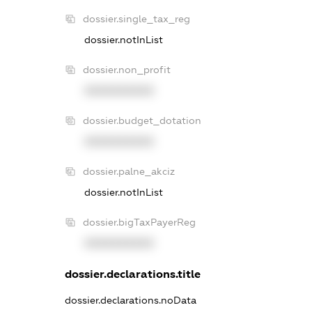
dossier.single_tax_reg
dossier.notInList
dossier.non_profit
XXXXXXXXXX
dossier.budget_dotation
XXXXXXXXXX
dossier.palne_akciz
dossier.notInList
dossier.bigTaxPayerReg
XXXXXXXXXX
dossier.declarations.title
dossier.declarations.noData