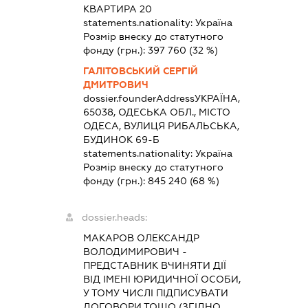
КВАРТИРА 20
statements.nationality:
Україна
Розмір внеску до статутного
фонду (грн.):
397 760
(32 %)
ГАЛІТОВСЬКИЙ СЕРГІЙ
ДМИТРОВИЧ
dossier.founderAddress
УКРАЇНА,
65038, ОДЕСЬКА ОБЛ., МІСТО
ОДЕСА, ВУЛИЦЯ РИБАЛЬСЬКА,
БУДИНОК 69-Б
statements.nationality:
Україна
Розмір внеску до статутного
фонду (грн.):
845 240
(68 %)
dossier.heads:
МАКАРОВ ОЛЕКСАНДР
ВОЛОДИМИРОВИЧ
-
ПРЕДСТАВНИК
ВЧИНЯТИ ДІЇ
ВІД ІМЕНІ ЮРИДИЧНОЇ ОСОБИ,
У ТОМУ ЧИСЛІ ПІДПИСУВАТИ
ДОГОВОРИ ТОЩО (ЗГІДНО