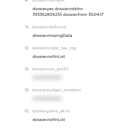
dossier.ndsPayer
dossier.yes
dossier.ndsInn
393362806255
dossier.from 30.04.17
dossier.ndsAnnul
dossier.missingData
dossier.single_tax_reg
dossier.notInList
dossier.non_profit
XXXXXXXXXX
dossier.budget_dotation
XXXXXXXXXX
dossier.palne_akciz
dossier.notInList