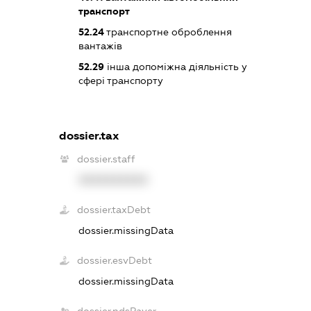
транспорт
52.24
транспортне оброблення
вантажів
52.29
інша допоміжна діяльність у
сфері транспорту
dossier.tax
dossier.staff
XXXXXXXXXX
dossier.taxDebt
dossier.missingData
dossier.esvDebt
dossier.missingData