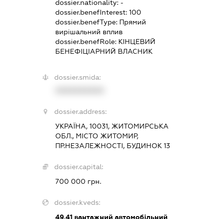
dossier.nationality:
-
dossier.benefInterest:
100
dossier.benefType:
Прямий
вирішальний вплив
dossier.benefRole:
КІНЦЕВИЙ
БЕНЕФІЦІАРНИЙ ВЛАСНИК
dossier.smida:
XXXXXXXXXX
dossier.address:
УКРАЇНА, 10031, ЖИТОМИРСЬКА
ОБЛ., МІСТО ЖИТОМИР,
ПР.НЕЗАЛЕЖНОСТІ, БУДИНОК 13
dossier.capital:
700 000 грн.
dossier.kveds:
49.41
вантажний автомобільний