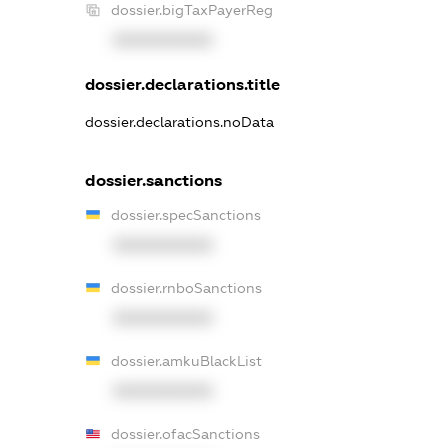
dossier.bigTaxPayerReg
XXXXXXXXXX
dossier.declarations.title
dossier.declarations.noData
dossier.sanctions
dossier.specSanctions
XXXXXXXXXX
dossier.rnboSanctions
XXXXXXXXXX
dossier.amkuBlackList
XXXXXXXXXX
dossier.ofacSanctions