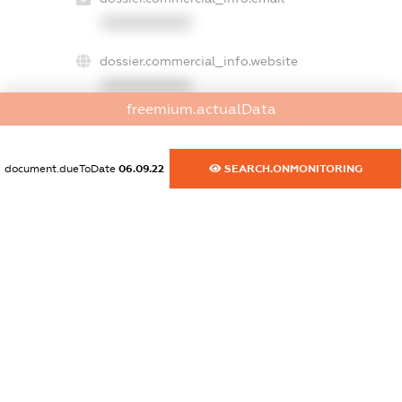
XXXXXXXXXX
dossier.commercial_info.website
XXXXXXXXXX
freemium.actualData
dossier.commercial_info.activity
XXXXXXXXXX
document.dueToDate
06.09.22
SEARCH.ONMONITORING
freemium.exampleText_1
freemium.exampleText_2
freemium.anonymousPerSearch2
FREEMIUM.DETAILS
FREEMIUM.REGISTER