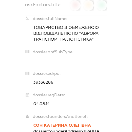
riskFactors.title
0
0
0
dossier.fullName:
ТОВАРИСТВО З ОБМЕЖЕНОЮ
ВІДПОВІДАЛЬНІСТЮ "АВРОРА
ТРАНСПОРТНА ЛОГІСТИКА"
dossier.opfSubType:
-
dossier.edrpo:
39336286
dossier.regDate:
04.08.14
dossier.foundersAndBenef:
СОН КАТЕРИНА ОЛЕГІВНА
dossier.founderAddress
УКРАЇНА,