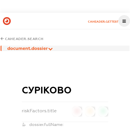
CAHEADER.GETTEST
CAHEADER.SEARCH
document.dossier
СУРІКОВО
riskFactors.title
0
0
0
dossier.fullName: