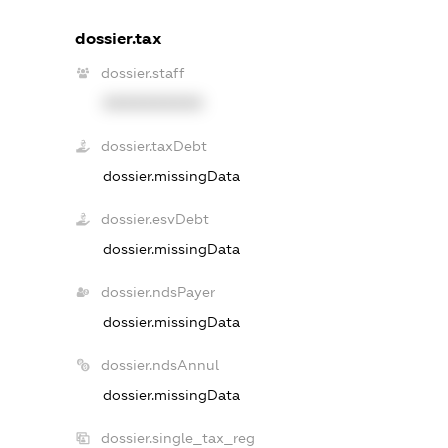
dossier.tax
dossier.staff
XXXXXXXXXX
dossier.taxDebt
dossier.missingData
dossier.esvDebt
dossier.missingData
dossier.ndsPayer
dossier.missingData
dossier.ndsAnnul
dossier.missingData
dossier.single_tax_reg