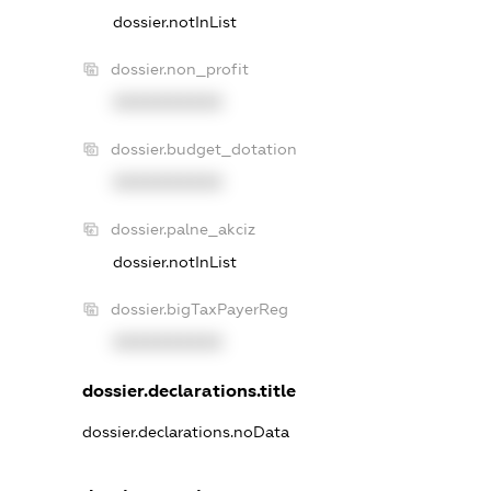
dossier.notInList
dossier.non_profit
XXXXXXXXXX
dossier.budget_dotation
XXXXXXXXXX
dossier.palne_akciz
dossier.notInList
dossier.bigTaxPayerReg
XXXXXXXXXX
dossier.declarations.title
dossier.declarations.noData