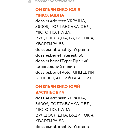
dossier.beneficiaries:
ОМЕЛЬЯНЕНКО ЮЛІЯ
МИКОЛАЇВНА
dossier.address:
УКРАЇНА,
36009, ПОЛТАВСЬКА ОБЛ.,
МІСТО ПОЛТАВА,
ВУЛ.ДОСЛІДНА, БУДИНОК 4,
КВАРТИРА 85
dossier.nationality:
Україна
dossier.benefInterest:
50
dossier.benefType:
Прямий
вирішальний вплив
dossier.benefRole:
КІНЦЕВИЙ
БЕНЕФІЦІАРНИЙ ВЛАСНИК
ОМЕЛЬЯНЕНКО ЮРІЙ
ВАСИЛЬОВИЧ
dossier.address:
УКРАЇНА,
36009, ПОЛТАВСЬКА ОБЛ.,
МІСТО ПОЛТАВА,
ВУЛ.ДОСЛІДНА, БУДИНОК 4,
КВАРТИРА 85
dossier.nationality:
Україна