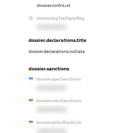
dossier.notInList
dossier.bigTaxPayerReg
XXXXXXXXXX
dossier.declarations.title
dossier.declarations.noData
dossier.sanctions
dossier.specSanctions
XXXXXXXXXX
dossier.rnboSanctions
XXXXXXXXXX
dossier.amkuBlackList
XXXXXXXXXX