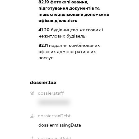
82.19
фотокопіювання,
підготування документів та
інша спеціалізована допоміжна
офісна діяльність
41.20
будівництво житлових і
нежитлових будівель
82.11
надання комбінованих
офісних адміністративних
послуг
dossier.tax
dossier.staff
XXXXXXXXXX
dossier.taxDebt
dossier.missingData
dossier.esvDebt