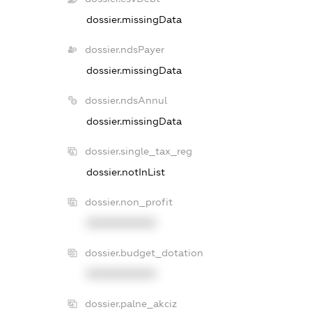
dossier.missingData
dossier.ndsPayer
dossier.missingData
dossier.ndsAnnul
dossier.missingData
dossier.single_tax_reg
dossier.notInList
dossier.non_profit
XXXXXXXXXX
dossier.budget_dotation
XXXXXXXXXX
dossier.palne_akciz