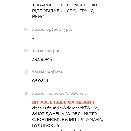
ТОВАРИСТВО З ОБМЕЖЕНОЮ
ВІДПОВІДАЛЬНІСТЮ "ГРАНД-
ВЕЙС"
dossier.opfSubType:
-
dossier.edrpo:
39338943
dossier.regDate:
05.08.14
dossier.foundersAndBenef:
ЯНГАЗОВ РАДІК ФАРІДОВИЧ
dossier.founderAddress
УКРАЇНА,
84107, ДОНЕЦЬКА ОБЛ., МІСТО
СЛОВ'ЯНСЬК, ВУЛИЦЯ Л.КУМАЧА,
БУДИНОК 35