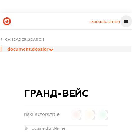
CAHEADER.GETTEST
CAHEADER.SEARCH
document.dossier
ГРАНД-ВЕЙС
riskFactors.title
0
0
0
dossier.fullName: