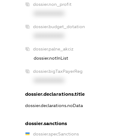
dossier.non_profit
XXXXXXXXXX
dossier.budget_dotation
XXXXXXXXXX
dossier.palne_akciz
dossier.notInList
dossier.bigTaxPayerReg
XXXXXXXXXX
dossier.declarations.title
dossier.declarations.noData
dossier.sanctions
dossier.specSanctions