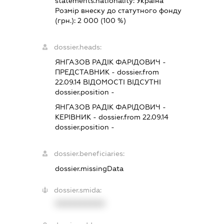
statements.nationality:
Україна
Розмір внеску до статутного фонду
(грн.):
2 000
(100 %)
dossier.heads:
ЯНГАЗОВ РАДІК ФАРІДОВИЧ
-
ПРЕДСТАВНИК
- dossier.from
22.09.14
ВІДОМОСТІ ВІДСУТНІ
dossier.position -
ЯНГАЗОВ РАДІК ФАРІДОВИЧ
-
КЕРІВНИК
- dossier.from 22.09.14
dossier.position -
dossier.beneficiaries:
dossier.missingData
dossier.smida:
XXXXXXXXXX