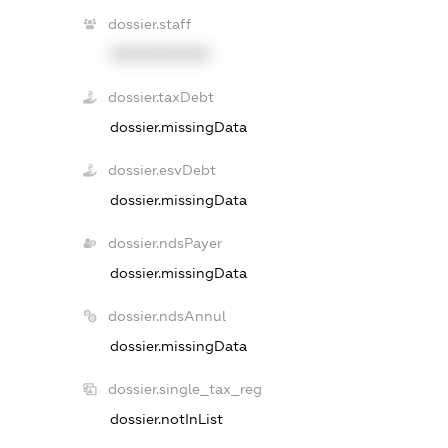
dossier.staff
XXXXXXXXXX
dossier.taxDebt
dossier.missingData
dossier.esvDebt
dossier.missingData
dossier.ndsPayer
dossier.missingData
dossier.ndsAnnul
dossier.missingData
dossier.single_tax_reg
dossier.notInList