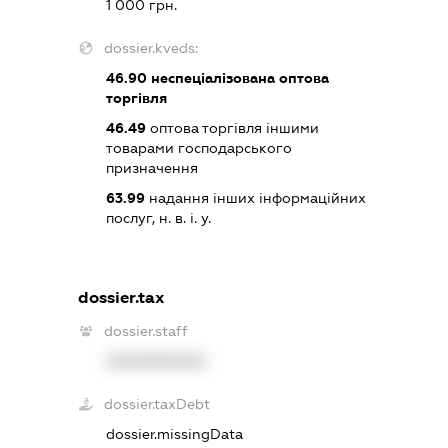
1 000 грн.
dossier.kveds:
46.90
неспеціалізована оптова
торгівля
46.49
оптова торгівля іншими
товарами господарського
призначення
63.99
надання інших інформаційних
послуг, н. в. і. у.
dossier.tax
dossier.staff
XXXXXXXXXX
dossier.taxDebt
dossier.missingData