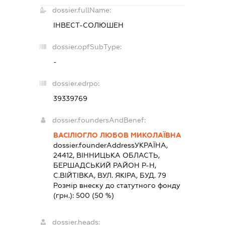
dossier.fullName:
ІНВЕСТ-СОЛЮШЕН
dossier.opfSubType:
-
dossier.edrpo:
39339769
dossier.foundersAndBenef:
ВАСІЛІОГЛО ЛЮБОВ МИКОЛАЇВНА
dossier.founderAddress
УКРАЇНА,
24412, ВIННИЦЬКА ОБЛАСТЬ,
БЕРШАДСЬКИЙ РАЙОН Р-Н,
С.ВІЙТІВКА, ВУЛ. ЯКІРА, БУД. 79
Розмір внеску до статутного фонду
(грн.):
500
(50 %)
dossier.heads: