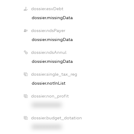
dossier.esvDebt
dossier.missingData
dossier.ndsPayer
dossier.missingData
dossier.ndsAnnul
dossier.missingData
dossier.single_tax_reg
dossier.notInList
dossier.non_profit
XXXXXXXXXX
dossier.budget_dotation
XXXXXXXXXX