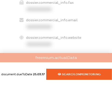
dossier.commercial_info.fax
XXXXXXXXXX
dossier.commercial_info.email
XXXXXXXXXX
dossier.commercial_info.website
XXXXXXXXXX
dossier.commercial_info.activity
freemium.actualData
XXXXXXXXXX
document.dueToDate
25.03.17
SEARCH.ONMONITORING
freemium.exampleText_1
freemium.exampleText_2
freemium.anonymousPerSearch2
FREEMIUM.DETAILS
FREEMIUM.REGISTER