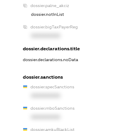
dossier.palne_akciz
dossier.notInList
dossier.bigTaxPayerReg
XXXXXXXXXX
dossier.declarations.title
dossier.declarations.noData
dossier.sanctions
dossier.specSanctions
XXXXXXXXXX
dossier.rnboSanctions
XXXXXXXXXX
dossier.amkuBlackList