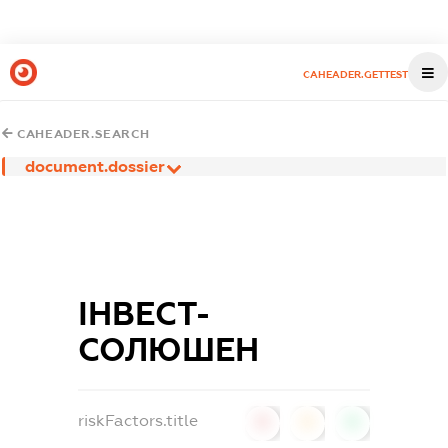
CAHEADER.GETTEST
CAHEADER.SEARCH
document.dossier
ІНВЕСТ-
СОЛЮШЕН
riskFactors.title
0
0
0