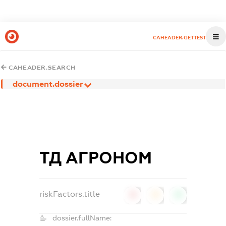
CAHEADER.GETTEST
CAHEADER.SEARCH
document.dossier
ТД АГРОНОМ
riskFactors.title
0
0
0
dossier.fullName: