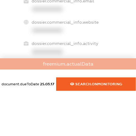
dossier.commercial_info.email
XXXXXXXXXX
dossier.commercial_info.website
XXXXXXXXXX
dossier.commercial_info.activity
XXXXXXXXXX
freemium.actualData
freemium.exampleText_1
freemium.exampleText_2
document.dueToDate
25.03.17
SEARCH.ONMONITORING
freemium.anonymousPerSearch2
FREEMIUM.DETAILS
FREEMIUM.REGISTER