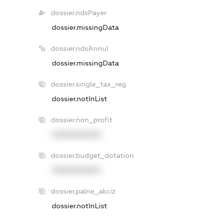
dossier.ndsPayer
dossier.missingData
dossier.ndsAnnul
dossier.missingData
dossier.single_tax_reg
dossier.notInList
dossier.non_profit
XXXXXXXXXX
dossier.budget_dotation
XXXXXXXXXX
dossier.palne_akciz
dossier.notInList