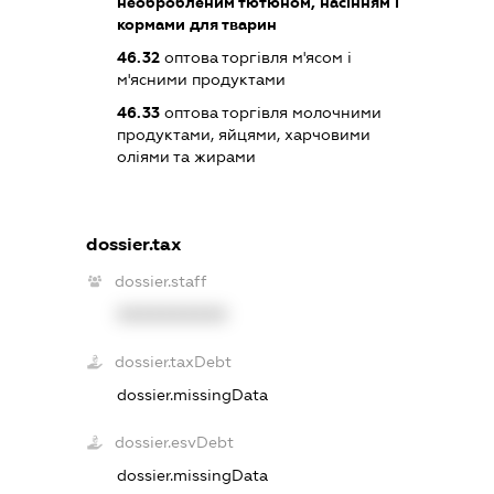
необробленим тютюном, насінням і
кормами для тварин
46.32
оптова торгівля м'ясом і
м'ясними продуктами
46.33
оптова торгівля молочними
продуктами, яйцями, харчовими
оліями та жирами
dossier.tax
dossier.staff
XXXXXXXXXX
dossier.taxDebt
dossier.missingData
dossier.esvDebt
dossier.missingData