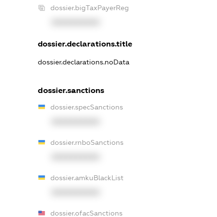
dossier.bigTaxPayerReg
XXXXXXXXXX
dossier.declarations.title
dossier.declarations.noData
dossier.sanctions
dossier.specSanctions
XXXXXXXXXX
dossier.rnboSanctions
XXXXXXXXXX
dossier.amkuBlackList
XXXXXXXXXX
dossier.ofacSanctions