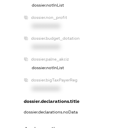
dossier.notInList
dossier.non_profit
XXXXXXXXXX
dossier.budget_dotation
XXXXXXXXXX
dossier.palne_akciz
dossier.notInList
dossier.bigTaxPayerReg
XXXXXXXXXX
dossier.declarations.title
dossier.declarations.noData