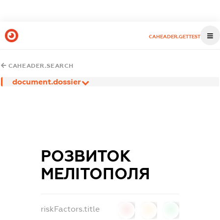
CAHEADER.GETTEST
CAHEADER.SEARCH
document.dossier
РОЗВИТОК
МЕЛІТОПОЛЯ
riskFactors.title
0
0
0