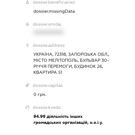
dossier.beneficiaries:
dossier.missingData
dossier.smida:
XXXXXXXXXX
dossier.address:
УКРАЇНА, 72318, ЗАПОРІЗЬКА ОБЛ.,
МІСТО МЕЛІТОПОЛЬ, БУЛЬВАР 30-
РІЧЧЯ ПЕРЕМОГИ, БУДИНОК 26,
КВАРТИРА 51
dossier.capital:
0 грн.
dossier.kveds:
94.99
діяльність інших
громадських організацій, н.в.і.у.