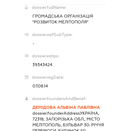
dossier.fullName:
ГРОМАДСЬКА ОРГАНІЗАЦІЯ
"РОЗВИТОК МЕЛІТОПОЛЯ"
dossier.opfSubType:
-
dossier.edrpo:
39343424
dossier.regDate:
07.08.14
dossier.foundersAndBenef:
ДЕМІДОВА АЛЬБІНА ПАВЛІВНА
dossier.founderAddress
УКРАЇНА,
72318, ЗАПОРІЗЬКА ОБЛ., МІСТО
МЕЛІТОПОЛЬ, БУЛЬВАР 30-РІЧЧЯ
ПЕРЕМОГИ, БУДИНОК 50,