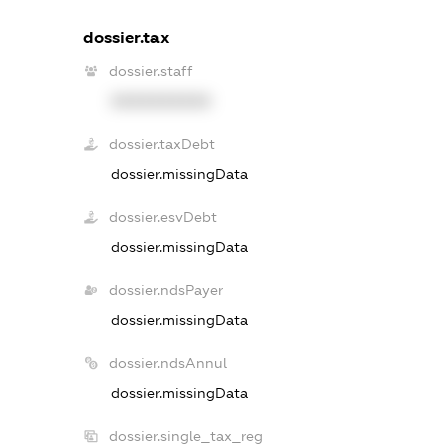
dossier.tax
dossier.staff
XXXXXXXXXX
dossier.taxDebt
dossier.missingData
dossier.esvDebt
dossier.missingData
dossier.ndsPayer
dossier.missingData
dossier.ndsAnnul
dossier.missingData
dossier.single_tax_reg